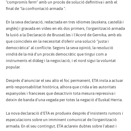
"compromís ferm" amb un procés de solució definitiva i amb el
final de "la confrontació armada ".
En la seva declaració, redactada en tres idiomes (euskera, castellà i
anglès) i gravada en vídeo en els dos primers, l'organització armada
fa lusió a la Declaració de Brussel.les i l'Acord de Gernika, amb els
que coincideix en la necessitat d'oferir una solució "justa i
democràtica" al conflicte. Segons la seva opinió, la resolució
vindrà de la mà d'un procés democràtic que tingui com a
instruments el diàleg i la negociació, i el nord sigui la voluntat
popular.
Després d'anunciar el seu alto el foc permanent, ETA insta a actuar
amb responsabilitat històrica, alhora que crida a les autoritats
espanyoles i franceses que desactivin tota mesura repressiva i
deixin de banda d'una vegada per totes la negació d'Euskal Herria.
La nova declaració d'ETA es produeix després d'insistents rumors i
especulacions sobre un imminent comunicat de l'organització
armada. En el seu contingut, ETA aclareix dubtes sobre l'abast i