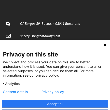
C/ Burgos 59, Baixos – 08014 Barcelona
spccc@
spcgtcatalunya.cat
935 120 481
Privacy on this site
We collect and process your data on this site to better
@CGTCatalunya
understand how it is used. You can give your consent to all or
selected purposes, or you can decline them all. For more
cgtcatalunya
information, see our privacy policy.
CGTCatalunya
Analytics
cgtcatalunya
Consent details
Privacy policy
Accept all