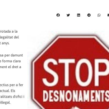
rrotada a la
egalitat del
 anys.
assa per damunt
de forma clara
ment el dret a
ctius per a fer
ctual. Els
itzats d'ofici i
·legal.