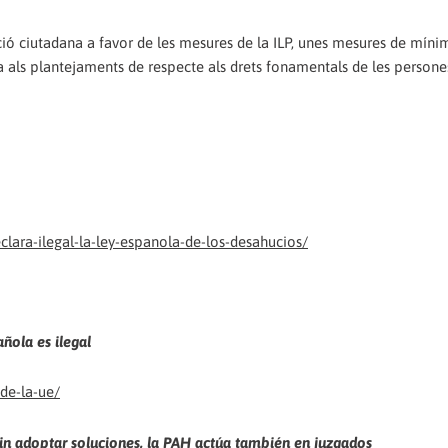
ció ciutadana a favor de les mesures de la ILP, unes mesures de míni
ta als plantejaments de respecte als drets fonamentals de les persone
ara-ilegal-la-ley-espanola-de-los-desahucios/
ñola es ilegal
de-la-ue/
in adoptar soluciones, la PAH actúa también en juzgados