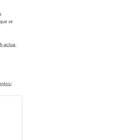
a
 que se
h-actua-
entos/