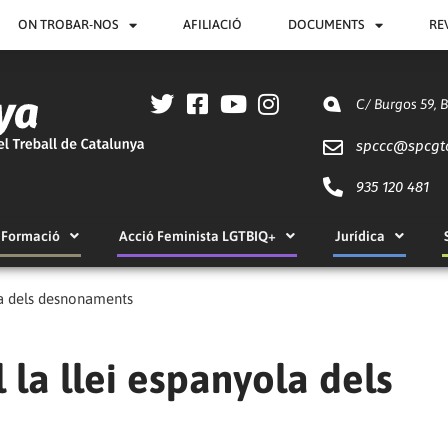
ON TROBAR-NOS
AFILIACIÓ
DOCUMENTS
RE
C/ Burgos 59, 
spccc@
spcgt
935 120 481
Formació
Acció Feminista LGTBIQ+
Jurídica
ola dels desnonaments
l la llei espanyola dels