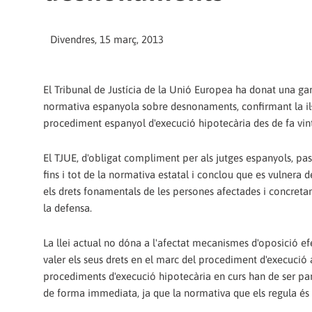
Divendres, 15 març, 2013
El Tribunal de Justícia de la Unió Europea ha donat una ga
normativa espanyola sobre desnonaments, confirmant la il·l
procediment espanyol d'execució hipotecària des de fa vint
El TJUE, d'obligat compliment per als jutges espanyols, p
fins i tot de la normativa estatal i conclou que es vulnera 
els drets fonamentals de les persones afectades i concreta
la defensa.
La llei actual no dóna a l'afectat mecanismes d'oposició efe
valer els seus drets en el marc del procediment d'execució a
procediments d'execució hipotecària en curs han de ser paral
de forma immediata, ja que la normativa que els regula és il