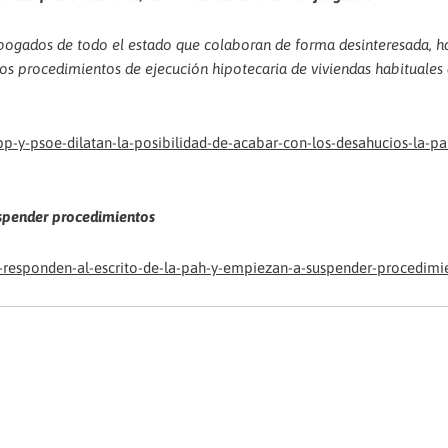
bogados de todo el estado que colaboran de forma desinteresada, h
 los procedimientos de ejecución hipotecaria de viviendas habituales
-y-psoe-dilatan-la-posibilidad-de-acabar-con-los-desahucios-la-pa
uspender procedimientos
-responden-al-escrito-de-la-pah-y-empiezan-a-suspender-procedimi