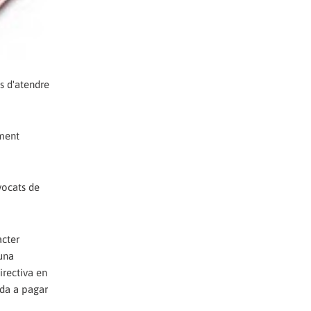
s d'atendre
iment
vocats de
àcter
 una
irectiva en
ada a pagar