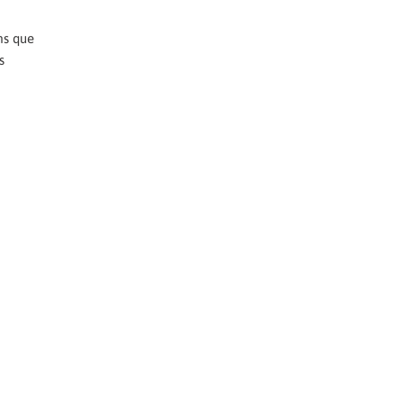
ms que
s