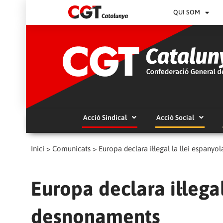
QUI SOM
Acció Sindical
Acció Social
Inici
>
Comunicats
>
Europa declara il·legal la llei espany
Europa declara il·lega
desnonaments