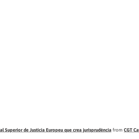
al Superior de Justicia Europeu que crea jurisprudència
from
CGT Ca