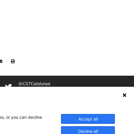
@CGTCatalunya
cgtcatalunya
CGTCatalunya
es, or you can decline
cgtcatalunya
Accept all
Decline all