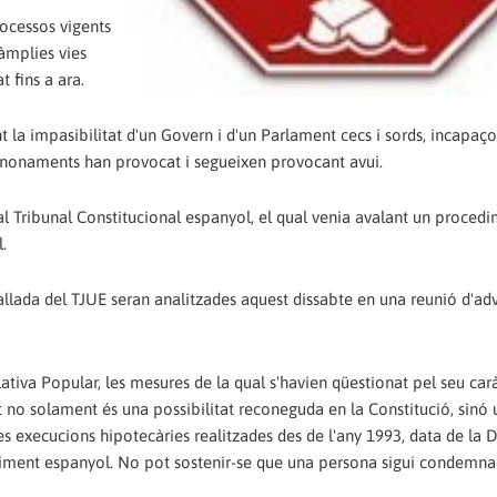
rocessos vigents
 àmplies vies
t fins a ara.
 la impasibilitat d'un Govern i d'un Parlament cecs i sords, incapaço
esnonaments han provocat i segueixen provocant avui.
 Tribunal Constitucional espanyol, el qual venia avalant un proced
.
fallada del TJUE seran analitzades aquest dissabte en una reunió d'ad
slativa Popular, les mesures de la qual s'havien qüestionat pel seu car
tat no solament és una possibilitat reconeguda en la Constitució, sinó
 les execucions hipotecàries realitzades des de l'any 1993, data de la D
ocediment espanyol. No pot sostenir-se que una persona sigui condemn