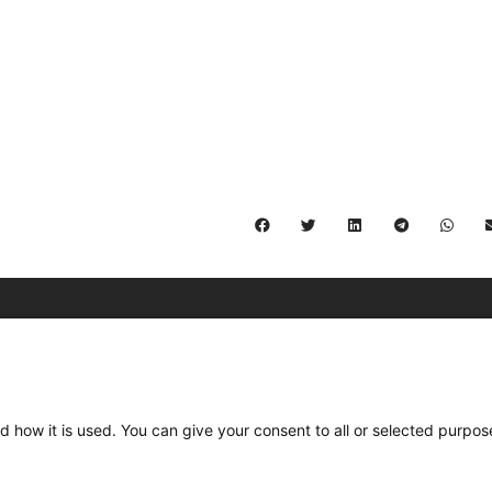
C/ Burgos 59, Baixos – 08014 Barcelona
spccc@
spcgtcatalunya.cat
d how it is used. You can give your consent to all or selected purpos
935 120 481