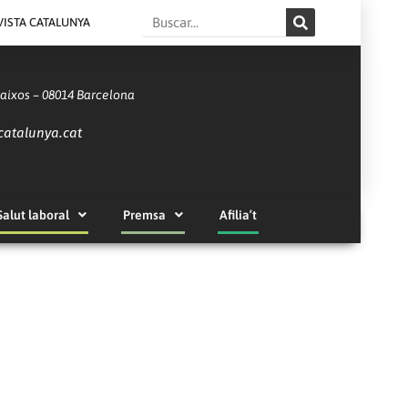
Search
VISTA CATALUNYA
Baixos – 08014 Barcelona
catalunya.cat
Salut laboral
Premsa
Afilia’t