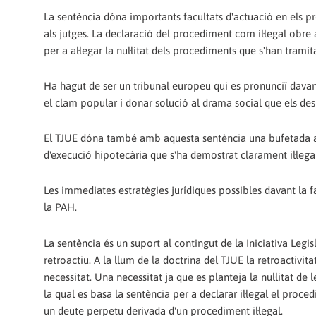
La sentència dóna importants facultats d'actuació en els p
als jutges. La declaració del procediment com il·legal obre
per a al·legar la nul·litat dels procediments que s'han tramita
Ha hagut de ser un tribunal europeu qui es pronunciï davant
el clam popular i donar solució al drama social que els d
El TJUE dóna també amb aquesta sentència una bufetada al
d'execució hipotecària que s'ha demostrat clarament il·legal
Les immediates estratègies jurídiques possibles davant la 
la PAH.
La sentència és un suport al contingut de la Iniciativa Legi
retroactiu. A la llum de la doctrina del TJUE la retroactivi
necessitat. Una necessitat ja que es planteja la nul·litat de
la qual es basa la sentència per a declarar il·legal el pr
un deute perpetu derivada d'un procediment il·legal.