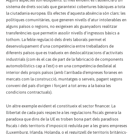
Alguns aspectes són eloqüents. El més evident és l'absència d'un
sistema de drets socials que garanteixi cobertures bàsiques a tota
la ciutadania europea. Els efectes d'aquesta absència són clars: les
polítiques comunitàries, que generen nivells d'atur intolerables en
alguns països o regions, no exigeixen als guanyadors realitzar
transferències que permetin assolir nivells d'ingressos bàsics a
tothom. La feble regulació dels drets laborals permet el
desenvolupament d'una competència entre treballadors de
diferents països que es tradueix en deslocalitzacions d'activitats
industrials (com és el cas de part de la fabricació de components
automobilístics cap a l'est) o en una competència deslleial al
interior dels propis països (amb l'arribada d'empreses foranes en
mercats com la construcció, muntatges o serveis, pagant segons
conveni del país d'origen i forçant a tot arreu a la baixa les
condicions contractuals).
Un altre exemple evident el constitueix el sector financer. La
llibertat de cada país respecte a les regulacions fiscals genera la
paradoxa que dins de la UE es troben bona part dels paradisos
fiscals i dels territoris d'imposició reduïda per a les grans empreses
(Luxemburg, Irlanda, Holanda, o el reguitzell de territoris britànics-