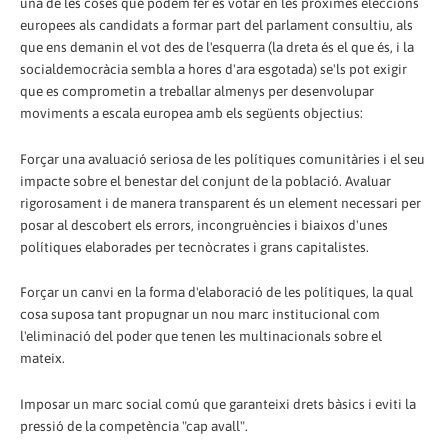
una de les coses que podem fer és votar en les pròximes eleccions
europees als candidats a formar part del parlament consultiu, als
que ens demanin el vot des de l'esquerra (la dreta és el que és, i la
socialdemocràcia sembla a hores d'ara esgotada) se'ls pot exigir
que es comprometin a treballar almenys per desenvolupar
moviments a escala europea amb els següents objectius:
Forçar una avaluació seriosa de les polítiques comunitàries i el seu
impacte sobre el benestar del conjunt de la població. Avaluar
rigorosament i de manera transparent és un element necessari per
posar al descobert els errors, incongruències i biaixos d'unes
polítiques elaborades per tecnòcrates i grans capitalistes.
Forçar un canvi en la forma d'elaboració de les polítiques, la qual
cosa suposa tant propugnar un nou marc institucional com
l'eliminació del poder que tenen les multinacionals sobre el
mateix.
Imposar un marc social comú que garanteixi drets bàsics i eviti la
pressió de la competència "cap avall".