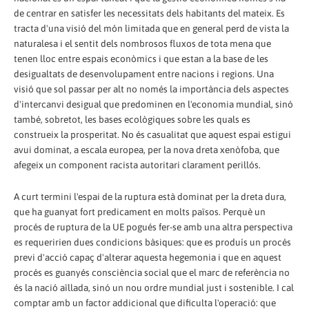
de centrar en satisfer les necessitats dels habitants del mateix. Es
tracta d'una visió del món limitada que en general perd de vista la
naturalesa i el sentit dels nombrosos fluxos de tota mena que
tenen lloc entre espais econòmics i que estan a la base de les
desigualtats de desenvolupament entre nacions i regions. Una
visió que sol passar per alt no només la importància dels aspectes
d'intercanvi desigual que predominen en l'economia mundial, sinó
també, sobretot, les bases ecològiques sobre les quals es
construeix la prosperitat. No és casualitat que aquest espai estigui
avui dominat, a escala europea, per la nova dreta xenòfoba, que
afegeix un component racista autoritari clarament perillós.
A curt termini l'espai de la ruptura està dominat per la dreta dura,
que ha guanyat fort predicament en molts països. Perquè un
procés de ruptura de la UE pogués fer-se amb una altra perspectiva
es requeririen dues condicions bàsiques: que es produís un procés
previ d'acció capaç d'alterar aquesta hegemonia i que en aquest
procés es guanyés consciència social que el marc de referència no
és la nació aïllada, sinó un nou ordre mundial just i sostenible. I cal
comptar amb un factor addicional que dificulta l'operació: que