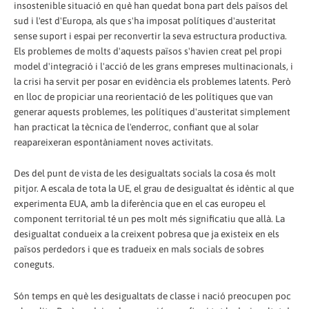
insostenible situació en què han quedat bona part dels països del
sud i l'est d'Europa, als que s'ha imposat polítiques d'austeritat
sense suport i espai per reconvertir la seva estructura productiva.
Els problemes de molts d'aquests països s'havien creat pel propi
model d'integració i l'acció de les grans empreses multinacionals, i
la crisi ha servit per posar en evidència els problemes latents. Però
en lloc de propiciar una reorientació de les polítiques que van
generar aquests problemes, les polítiques d'austeritat simplement
han practicat la tècnica de l'enderroc, confiant que al solar
reapareixeran espontàniament noves activitats.
Des del punt de vista de les desigualtats socials la cosa és molt
pitjor. A escala de tota la UE, el grau de desigualtat és idèntic al que
experimenta EUA, amb la diferència que en el cas europeu el
component territorial té un pes molt més significatiu que allà. La
desigualtat condueix a la creixent pobresa que ja existeix en els
països perdedors i que es tradueix en mals socials de sobres
coneguts.
Són temps en què les desigualtats de classe i nació preocupen poc