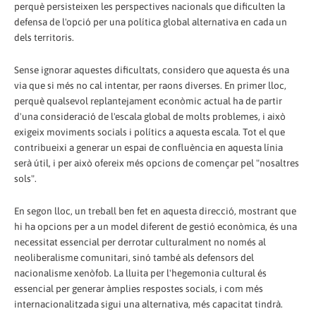
perquè persisteixen les perspectives nacionals que dificulten la
defensa de l'opció per una política global alternativa en cada un
dels territoris.
Sense ignorar aquestes dificultats, considero que aquesta és una
via que si més no cal intentar, per raons diverses. En primer lloc,
perquè qualsevol replantejament econòmic actual ha de partir
d'una consideració de l'escala global de molts problemes, i això
exigeix ​​moviments socials i polítics a aquesta escala. Tot el que
contribueixi a generar un espai de confluència en aquesta línia
serà útil, i per això ofereix més opcions de començar pel "nosaltres
sols".
En segon lloc, un treball ben fet en aquesta direcció, mostrant que
hi ha opcions per a un model diferent de gestió econòmica, és una
necessitat essencial per derrotar culturalment no només al
neoliberalisme comunitari, sinó també als defensors del
nacionalisme xenòfob. La lluita per l'hegemonia cultural és
essencial per generar àmplies respostes socials, i com més
internacionalitzada sigui una alternativa, més capacitat tindrà.