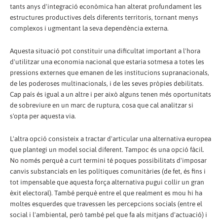
tants anys d'integració econòmica han alterat profundament les
estructures productives dels diferents territoris, tornant menys
complexos i ugmentant la seva dependència externa.
Aquesta situació pot constituir una dificultat important a l'hora
d'utilitzar una economia nacional que estaria sotmesa a totes les
pressions externes que emanen de les institucions supranacionals,
de les poderoses multinacionals, i de les seves pròpies debilitats.
Cap país és igual a un altre i per això alguns tenen més oportunitats
de sobreviure en un marc de ruptura, cosa que cal analitzar si
s'opta per aquesta via.
L'altra opció consisteix a tractar d'articular una alternativa europea
que plantegi un model social diferent. Tampoc és una opció fàcil.
No només perquè a curt termini té poques possibilitats d'imposar
canvis substancials en les polítiques comunitàries (de fet, és fins i
tot impensable que aquesta força alternativa pugui collir un gran
èxit electoral). També perquè entre el que realment es mou hi ha
moltes esquerdes que travessen les percepcions socials (entre el
social i l'ambiental, però també pel que fa als mitjans d'actuació) i