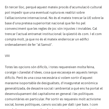
En tercer lloc, perquè aquest mateix procés d'acumulació cultural
pot impedir que una eventual ruptura es realitzi sobre
l'aïllacionisme internacional. No és el mateix trencar la UE sobre la
base d'una pretesa superioritat nacional que fer-ho pel
convenciment que les regles de joc són injustes i inviables. Cal
trencar l'actual entramat institucional: la qüestió és com. I el com
compta molt, ja que no és el mateix enderrocar un edifici
ordenadament de fer "al Samsó".
VIII
Totes les opcions són difícils, i totes requereixen molta feina,
coratge i claredat d'idees, cosa que escasseja en aquests temps
difícils. Però és una cosa necessària si volem sortir d'aquest
marasme isoportable de desigualtats, d'inseguretat econòmica
generalitzada, de desastre social i ambiental a què ens ha portat el
desenvolupament del capitalisme en general i les polítiques
comunitàries en particular. Per sortir es requereix molt activisme
social, bones polítiques, canvis socials per dalt i per baix. I com