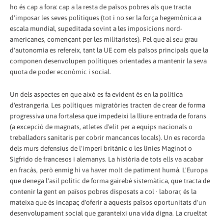
ho és cap a fora: cap a la resta de països pobres als que tracta
d'imposar les seves polítiques (tot i no ser la força hegemònica a
escala mundial, supeditada sovint a les imposicions nord-
americanes, començant per les militaristes). Pel que al seu grau
d'autonomia es refereix, tant la UE com els països principals que la
componen desenvolupen polítiques orientades a mantenir la seva
quota de poder econòmic i social.
Un dels aspectes en que això es fa evident és en la política
d'estrangeria. Les polítiques migratòries tracten de crear de forma
progressiva una fortalesa que impedeixi la lliure entrada de forans
(a excepció de magnats, atletes d'elit per a equips nacionals o
treballadors sanitaris per cobrir mancances locals). Un es recorda
dels murs defensius de l'imperi britànic o les línies Maginot o
Sigfrido de francesos i alemanys. La història de tots ells va acabar
en fracàs, però enmig hi va haver molt de patiment humà. L'Europa
que denega l'asil polític de forma gairebé sistemàtica, que tracta de
contenir la gent en països pobres disposats a col · laborar, és la
mateixa que és incapaç d'oferir a aquests països oportunitats d'un
desenvolupament social que garanteixi una vida digna. La crueltat