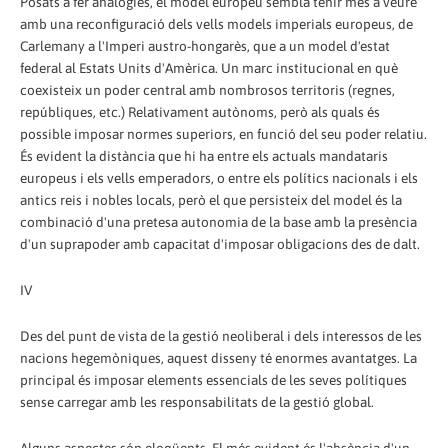
Posats a fer analogies, el model europeu sembla tenir més a veure
amb una reconfiguració dels vells models imperials europeus, de
Carlemany a l'Imperi austro-hongarès, que a un model d'estat
federal al Estats Units d'Amèrica. Un marc institucional en què
coexisteix un poder central amb nombrosos territoris (regnes,
repúbliques, etc.) Relativament autònoms, però als quals és
possible imposar normes superiors, en funció del seu poder relatiu.
És evident la distància que hi ha entre els actuals mandataris
europeus i els vells emperadors, o entre els polítics nacionals i els
antics reis i nobles locals, però el que persisteix del model és la
combinació d'una pretesa autonomia de la base amb la presència
d'un suprapoder amb capacitat d'imposar obligacions des de dalt.
IV
Des del punt de vista de la gestió neoliberal i dels interessos de les
nacions hegemòniques, aquest disseny té enormes avantatges. La
principal és imposar elements essencials de les seves polítiques
sense carregar amb les responsabilitats de la gestió global.