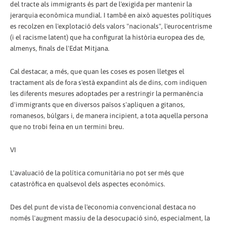
del tracte als immigrants és part de l'exigida per mantenir la
jerarquia econòmica mundial. I també en això aquestes polítiques
es recolzen en l'explotació dels valors "nacionals", l'eurocentrisme
(i el racisme latent) que ha configurat la història europea des de,
almenys, finals de l'Edat Mitjana.
Cal destacar, a més, que quan les coses es posen lletges el
tractament als de fora s'està expandint als de dins, com indiquen
les diferents mesures adoptades per a restringir la permanència
d'immigrants que en diversos països s'apliquen a gitanos,
romanesos, búlgars i, de manera incipient, a tota aquella persona
que no trobi feina en un termini breu.
VI
L'avaluació de la política comunitària no pot ser més que
catastròfica en qualsevol dels aspectes econòmics.
Des del punt de vista de l'economia convencional destaca no
només l'augment massiu de la desocupació sinó, especialment, la