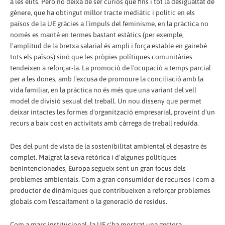
a les elits. Però no deixa de ser curiós que fins i tot la desigualtat de
gènere, que ha obtingut millor tracte mediàtic i polític en els
països de la UE gràcies a l'impuls del feminisme, en la pràctica no
només es manté en termes bastant estàtics (per exemple,
l'amplitud de la bretxa salarial és ampli i força estable en gairebé
tots els països) sinó que les pròpies polítiques comunitàries
tendeixen a reforçar-la. La promoció de l'ocupació a temps parcial
per a les dones, amb l'excusa de promoure la conciliació amb la
vida familiar, en la pràctica no és més que una variant del vell
model de divisió sexual del treball. Un nou disseny que permet
deixar intactes les formes d'organització empresarial, proveint d'un
recurs a baix cost en activitats amb càrrega de treball reduïda.
Des del punt de vista de la sostenibilitat ambiental el desastre és
complet. Malgrat la seva retòrica i d'algunes polítiques
benintencionades, Europa segueix sent un gran focus dels
problemes ambientals. Com a gran consumidor de recursos i com a
productor de dinàmiques que contribueixen a reforçar problemes
globals com l'escalfament o la generació de residus.
Com a marc institucional, la UE s'ha mostrat una gestora