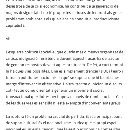
desastrosa de la crisi econòmica, ha contribuït a la generació de
majors desigualtats i no té propostes serioses de fer front als greus
problemes ambientals als quals ens ha conduït el productivisme
capitalista.
VII
L'esquerra política i social-el que queda més o menys organitzat de
crítica, indignació, resistència davant aquest fracàs-ha de tractar
de generar respostes davant aquesta situació. De fet, a curt termini
hi ha dues vies possibles. Una és simplement trencar la UE i l'euro i
tornar a polítiques nacionals en què se suposa que hi hauria més
marge d'intervenció alternativa. L'altra, tractar d'iniciar un discurs
col · lectiu comú orientat a generar un moviment social
transnacional que lluités per imposar canvis de rumb crucials. Cap
de les dues vies és senzilla ni està exempta d'inconvenients greus.
La ruptura té un problema crucial de partida. El seu principal punt
de suport cultural és el nacionalisme, la idea que el propi espai
nacional és un espai tancat i que la gestió econòmica només s'ha