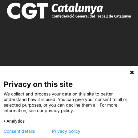
C/ Burgos 59, Baixos – 08014 Barcelona
Privacy on this site
spccc@
spcgtcatalunya.cat
We collect and process your data on this site to better
understand how it is used. You can give your consent to all or
935 120 481
selected purposes, or you can decline them all. For more
information, see our privacy policy.
Analytics
@CGTCatalunya
Consent details
Privacy policy
cgtcatalunya