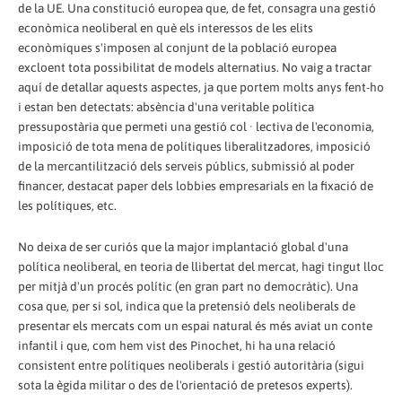
de la UE. Una constitució europea que, de fet, consagra una gestió
econòmica neoliberal en què els interessos de les elits
econòmiques s'imposen al conjunt de la població europea
excloent tota possibilitat de models alternatius. No vaig a tractar
aquí de detallar aquests aspectes, ja que portem molts anys fent-ho
i estan ben detectats: absència d'una veritable política
pressupostària que permeti una gestió col · lectiva de l'economia,
imposició de tota mena de polítiques liberalitzadores, imposició
de la mercantilització dels serveis públics, submissió al poder
financer, destacat paper dels lobbies empresarials en la fixació de
les polítiques, etc.
No deixa de ser curiós que la major implantació global d'una
política neoliberal, en teoria de llibertat del mercat, hagi tingut lloc
per mitjà d'un procés polític (en gran part no democràtic). Una
cosa que, per si sol, indica que la pretensió dels neoliberals de
presentar els mercats com un espai natural és més aviat un conte
infantil i que, com hem vist des Pinochet, hi ha una relació
consistent entre polítiques neoliberals i gestió autoritària (sigui
sota la ègida militar o des de l'orientació de pretesos experts).