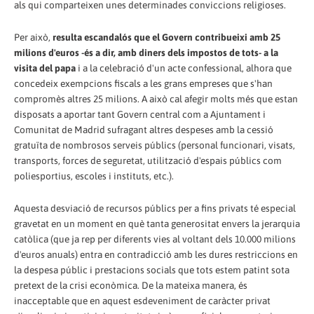
als qui comparteixen unes determinades conviccions religioses.
Per això,
resulta escandalós que el Govern contribueixi amb 25
milions d'euros -és a dir, amb diners dels impostos de tots- a la
visita del papa
i a la celebració d'un acte confessional, alhora que
concedeix exempcions fiscals a les grans empreses que s'han
compromès altres 25 milions. A això cal afegir molts més que estan
disposats a aportar tant Govern central com a Ajuntament i
Comunitat de Madrid sufragant altres despeses amb la cessió
gratuïta de nombrosos serveis públics (personal funcionari, visats,
transports, forces de seguretat, utilització d'espais públics com
poliesportius, escoles i instituts, etc.).
Aquesta desviació de recursos públics per a fins privats té especial
gravetat en un moment en què tanta generositat envers la jerarquia
catòlica (que ja rep per diferents vies al voltant dels 10.000 milions
d'euros anuals) entra en contradicció amb les dures restriccions en
la despesa públic i prestacions socials que tots estem patint sota
pretext de la crisi econòmica. De la mateixa manera, és
inacceptable que en aquest esdeveniment de caràcter privat