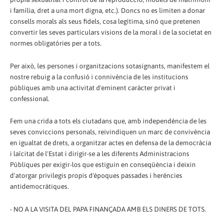
i família, dret a una mort digna, etc.). Doncs no es limiten a donar
consells morals als seus fidels, cosa legítima, sinó que pretenen
convertir les seves particulars visions de la moral i de la societat en
normes obligatòries per a tots.
Per això, les persones i organitzacions sotasignants, manifestem el
nostre rebuig a la confusió i connivència de les institucions
públiques amb una activitat d'eminent caràcter privat i
confessional.
Fem una crida a tots els ciutadans que, amb independència de les
seves conviccions personals, reivindiquen un marc de convivència
en igualtat de drets, a organitzar actes en defensa de la democràcia
i laïcitat de l'Estat i dirigir-se a les diferents Administracions
Públiques per exigir-los que estiguin en conseqüència i deixin
d'atorgar privilegis propis d'èpoques passades i herències
antidemocràtiques.
- NO A LA VISITA DEL PAPA FINANÇADA AMB ELS DINERS DE TOTS.