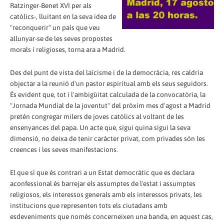
Ratzinger-Benet XVI per als
catòlics-, lluitant en la seva idea de
"reconquerir" un país que veu
allunyar-se de les seves propostes
morals i religioses, torna ara a Madrid.
Des del punt de vista del laïcisme i de la democràcia, res caldria
objectar a la reunió d'un pastor espiritual amb els seus seguidors.
És evident que, tot i l'ambigüitat calculada de la convocatòria, la
"Jornada Mundial de la joventut" del pròxim mes d'agost a Madrid
pretén congregar milers de joves catòlics al voltant de les
ensenyances del papa. Un acte que, sigui quina sigui la seva
dimensió, no deixa de tenir caràcter privat, com privades són les
creences i les seves manifestacions.
El que sí que és contrari a un Estat democràtic que es declara
aconfessional és barrejar els assumptes de l'estat i assumptes
religiosos, els interessos generals amb els interessos privats, les
institucions que representen tots els ciutadans amb
esdeveniments que només concerneixen una banda, en aquest cas,