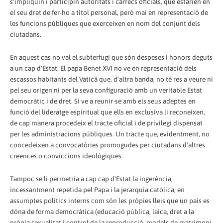
s'impliquin i participin autoritats i càrrecs oficials, que estarien en
el seu dret de fer-ho a títol personal, però mai en representació de
les funcions públiques que exerceixen en nom del conjunt dels
ciutadans.
En aquest cas no val el subterfugi que són despeses i honors deguts
a un cap d'Estat. El papa Benet XVI no ve en representació dels
escassos habitants del Vaticà que, d'altra banda, no té res a veure ni
pel seu origen ni per la seva configuració amb un veritable Estat
democràtic i de dret. Si ve a reunir-se amb els seus adeptes en
funció del lideratge espiritual que ells en exclusiva li reconeixen,
de cap manera procedeix el tracte oficial i de privilegi dispensat
per les administracions públiques. Un tracte que, evidentment, no
concedeixen a convocatòries promogudes per ciutadans d'altres
creences o conviccions ideològiques.
Tampoc se li permetria a cap cap d'Estat la ingerència,
incessantment repetida pel Papa i la jerarquia catòlica, en
assumptes polítics interns com són les pròpies lleis que un país es
dóna de forma democràtica (educació pública, laica, dret a la
pròpia sexualitat i control de la reproducció, models de matrimoni