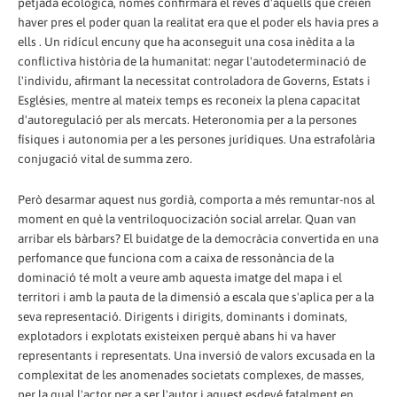
petjada ecològica, només confirmarà el revés d'aquells que creien
haver pres el poder quan la realitat era que el poder els havia pres a
ells . Un ridícul encuny que ha aconseguit una cosa inèdita a la
conflictiva història de la humanitat: negar l'autodeterminació de
l'individu, afirmant la necessitat controladora de Governs, Estats i
Esglésies, mentre al mateix temps es reconeix la plena capacitat
d'autoregulació per als mercats. Heteronomia per a la persones
físiques i autonomia per a les persones jurídiques. Una estrafolària
conjugació vital de summa zero.
Però desarmar aquest nus gordià, comporta a més remuntar-nos al
moment en què la ventriloquocización social arrelar. Quan van
arribar els bàrbars? El buidatge de la democràcia convertida en una
perfomance que funciona com a caixa de ressonància de la
dominació té molt a veure amb aquesta imatge del mapa i el
territori i amb la pauta de la dimensió a escala que s'aplica per a la
seva representació. Dirigents i dirigits, dominants i dominats,
explotadors i explotats existeixen perquè abans hi va haver
representants i representats. Una inversió de valors excusada en la
complexitat de les anomenades societats complexes, de masses,
per la qual l'actor per a ser l'autor i aquest esdevé fatalment en