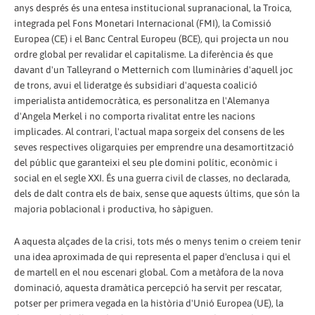
anys després és una entesa institucional supranacional, la Troica,
integrada pel Fons Monetari Internacional (FMI), la Comissió
Europea (CE) i el Banc Central Europeu (BCE), qui projecta un nou
ordre global per revalidar el capitalisme. La diferència és que
davant d'un Talleyrand o Metternich com lluminàries d'aquell joc
de trons, avui el lideratge és subsidiari d'aquesta coalició
imperialista antidemocràtica, es personalitza en l'Alemanya
d'Angela Merkel i no comporta rivalitat entre les nacions
implicades. Al contrari, l'actual mapa sorgeix del consens de les
seves respectives oligarquies per emprendre una desamortització
del públic que garanteixi el seu ple domini polític, econòmic i
social en el segle XXI. És una guerra civil de classes, no declarada,
dels de dalt contra els de baix, sense que aquests últims, que són la
majoria poblacional i productiva, ho sàpiguen.
A aquesta alçades de la crisi, tots més o menys tenim o creiem tenir
una idea aproximada de qui representa el paper d'enclusa i qui el
de martell en el nou escenari global. Com a metàfora de la nova
dominació, aquesta dramàtica percepció ha servit per rescatar,
potser per primera vegada en la història d'Unió Europea (UE), la