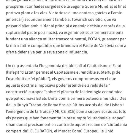
pròsperes i confiades sorgides de la Segona Guerra Mundial al final
portava plom a les ales. Victoriosa d'una contesa gràcies a l'amic
americà (i secundàriament també al Tovarich soviètic, que va
passar d'aliat amb Hitler al principi a enemic decisiu després de la
ruptura del pacte pels nazis), va esgrimir els seus primers atributs
fundant una aliança militar transcontinental, l'OTAN, guanyant per
la mà a l'altre competidor que brandava el Pacte de Varsòvia com a
oferta defensiva per la seva zona d'influència.
Un cop assentada l'hegemonia del bloc afí al Capitalisme d'Estat
(l'afegit "d'Estat" permet al Capitalisme el rendible subterfugi de
l'usdefruit de "el públic"), els governs compromesos en el que
aquesta doctrina implicava poder estendre els rails de la "
construcció europea "sobre el plasma de la ideologia econòmica
que patrocinava Estats Units com a primera potència mundial. Des
del ja llunyà Tractat de Roma fins als últims acords del de Lisboa i
l'emergència de la Troica (FMI, CE, BCE) com a supervisor àulic, tots
els passos que han fonamentat la presumpta "ciutadania europea"
s'han donat precisament en contra de aquest reclam de "ciutadania
compartida". El EURATON, el Mercat Comú Europeu, la Unió