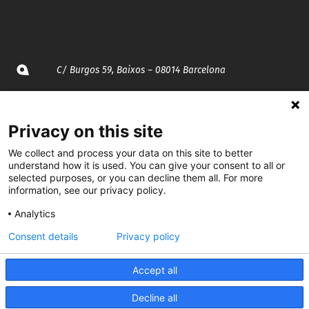
C/ Burgos 59, Baixos – 08014 Barcelona
spccc@
spcgtcatalunya.cat
Privacy on this site
935 120 481
We collect and process your data on this site to better
understand how it is used. You can give your consent to all or
selected purposes, or you can decline them all. For more
@CGTCatalunya
information, see our privacy policy.
cgtcatalunya
Analytics
CGTCatalunya
Consent details
Privacy policy
cgtcatalunya
Accept all
Decline all