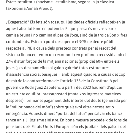
Estats totalitaris (nazisme i estalinisme, segons la ja clàssica
taxonomia Annah Arendt).
¿Exageració? Els fets són tossuts. I les dades oficials reflecteixen ja
aquest absolutisme en potència. El que passa és no vas veure
camisa bruna i no camina al pas de l'oca, sinó de la troica Són xifres
contundents. Estem a punt de superar el 90% de deute públic
respecte al PIB a causa dels préstecs contrets per al rescat del
sistema financer; tenim una economia en profunda recessió amb el
27% d'atur forçós de la mitjana nacional (prop del 60% entre els
joves ), es desmantellen al galop gairebé totes estructures
d'assistència social bàsiques i, amb aquest quadre, a causa del cop
de mà de la contrareforma de l'article 135 de la Constitució pel
govern de Rodríguez Zapatero, a partir del 2020 haurem d'aplicar
un estricte equilibri pressupostari (mateixos ingressos mateixes
despeses) i primar el pagament dels interès del deute (generada per
la "millor banca del món") sobre qualsevol altra necessitat o
emergència. Aquests diners "portat del futur" per salvar els bancs
tanca un sil · logisme sinistre. En bona mesura procedeix de fons de
pensions dels Estats Units i Europa i són els jubilats dels països del