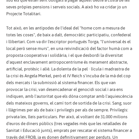
sud els que estan sent obligats a pagar aquest deute a costa de les
seves pròpies pensions i serveis socials. A això ho va cridar jo un
Projecte Totalitari.
Tot això, en les antípodes de l'ideal del "home com a mesura de
totes les coses", de baix a dalt, democràtic participatiu, confederal
i llibertari. Com va dir l'escriptor portuguès Torga, "l'universal és el
local però sense murs", en una reivindicació del factor humà com a
proposta cooperativa i solidària, i el que desbordi la diversitat
d'aquest enclavament antropocentrisme és merament abstracte,
artificial, protèsic i aliè. La dolenta de la pel · lícula i madrastra de
la crisi és Angela Merkel, però el IV Reich s'incuba de la mà del cop
dels mercats i la submissió al sistema financer. Els que van
provocar la crisi, van desencadenar el genocidi social i ara ens
indiquen, amb l'autoritat que els dóna comptar amb l'aquiescència
dels mateixos governs, el camí tort de sortida de la crisi. Sang, suor
i llàgrimes per als de baix i privilegis per als de sempre. Privilegis:
privata lex, lleis particulars. Per això, al voltant de 31.000 milions
d'euros de diners públics (tres vegades més que les retallades de
Sanitat i Educació junts), emprats per rescatar el sistema financer a
través del FROB, ja es donen definitivament per perduts. Un