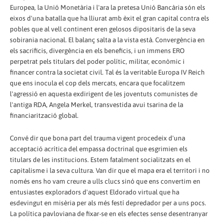
Europea, la Unió Monetària i l'ara la pretesa Unió Bancària són els
eixos d'una batalla que ha lliurat amb èxit el gran capital contra els
pobles que al vell continent eren gelosos dipositaris de la seva
sobirania nacional. El balanç salta a la vista està. Convergència en
els sacrificis, divergència en els beneficis, i un immens ERO
perpetrat pels titulars del poder polític, militar, econòmic i
financer contra la societat civil. Tal és la veritable Europa IV Reich
que ens inocula el cop dels mercats, encara que focalitzem
l'agressió en aquesta exdirigent de les joventuts comunistes de
l'antiga RDA, Angela Merkel, transvestida avui tsarina de la
financiarització global.
Convé dir que bona part del trauma vigent procedeix d'una
acceptació acrítica del empassa doctrinal que esgrimien els
titulars de les institucions. Estem fatalment socialitzats en el
capitalisme i la seva cultura. Van dir que el mapa era el territori i no
només ens ho vam creure a ulls clucs sinó que ens convertim en
entusiastes exploradors d'aquest Eldorado virtual que ha
esdevingut en misèria per als més festí depredador per a uns pocs.
La política pavloviana de fixar-se en els efectes sense desentranyar