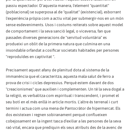
passiu espectador. D'aquesta manera, l'element "quantitat"
(poblacional) se superposa al de "qualitat" (existencial), esborrant
l'experiència pròpia com a actiu vital per submergir-nos en un món
sense esdeveniments. Usos i costums reiterats sobre aquest model
de comportament i la seva sanció legal, o viceversa, fan que
passades diverses generacions de "servitud voluntària" es
produeixi un oblit de la primera natura que culmina en una
insondable orfandat a cosificar societats habitades per persones
"reproduïdes en captivitat ".
Precisament aquest afany de plenitud dota al sistema de la
immanència que el caracteritza, aquesta mala salut de ferro a
prova de crisi i cicles depressius. Perquè estem davant de dos
"creacionismes" que auxilien i complementen. Un té la seva dogal a
la religió, es verbalitza com espiritual i transcendent, i promet el
seu botí en el més enllà in article mortis. L'altre és terrenal i curt
termini i actua com una mena de Pantocràtor de hipermercat. Els
dos existeixen i regnen sobiranament perquè conflueixen
cobejosament en la ingent tasca d'exiliar a les persones de la seva
raó vital, encara que prediquin els seus atributs des de la avenc de