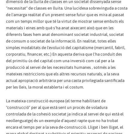
dimensió de la lluita de classes en un societat dissenyada sense
"necessitat" de classes en lluita. Una lucidesa sobrevinguda a costa
de l'amarga realitat d'un present sense futur que es mira al passat
com un temps millor que té la virtut de mostrar sense embuts els
materials i eines amb què s'ha anat aixecant això que en les
diferents fases hem anat denominant societat industrial, societat
de consum o societat de la informació. En realitat, totes elles
simples modalitats de l'evolució del capitalisme (mercantil, fabril,
corporatiu, financer, etc.) En aquesta deriva que l'ha conduït des
del primitiu ús del capital com una inversió com cal per a la
producció al servei de les necessitats humanes , sotmès a les
mateixes restriccions que els altres recursos naturals, a la seva
actual apropiació arbitrària per una casta privilegiada santificada
per les lleis, la moral establerta i el costum.
La mateixa construcció europea (el terme habilitant de
"construcció" per al que està sent un procés de voladura
controlada de la cohesió societat ja indica al servei de qui està el
neollenguatge) és un exemple d'aquest rapte que no ha trobat
encara el temps per a la seva de-construcció. Lligat i ben lligat, el
mapa global destinat a substituir el primitiu escenari de nacions