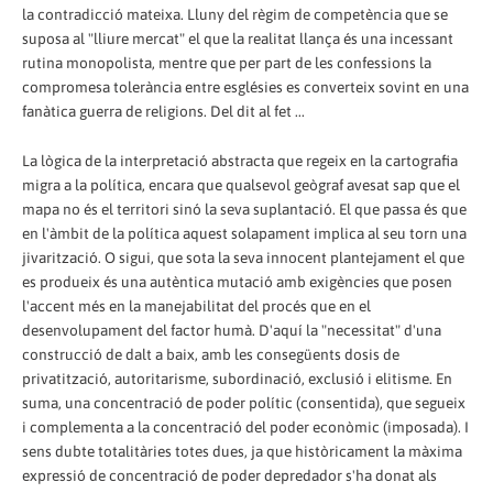
la contradicció mateixa. Lluny del règim de competència que se
suposa al "lliure mercat" el que la realitat llança és una incessant
rutina monopolista, mentre que per part de les confessions la
compromesa tolerància entre esglésies es converteix sovint en una
fanàtica guerra de religions. Del dit al fet ...
La lògica de la interpretació abstracta que regeix en la cartografia
migra a la política, encara que qualsevol geògraf avesat sap que el
mapa no és el territori sinó la seva suplantació. El que passa és que
en l'àmbit de la política aquest solapament implica al seu torn una
jivarització. O sigui, que sota la seva innocent plantejament el que
es produeix és una autèntica mutació amb exigències que posen
l'accent més en la manejabilitat del procés que en el
desenvolupament del factor humà. D'aquí la "necessitat" d'una
construcció de dalt a baix, amb les consegüents dosis de
privatització, autoritarisme, subordinació, exclusió i elitisme. En
suma, una concentració de poder polític (consentida), que segueix
i complementa a la concentració del poder econòmic (imposada). I
sens dubte totalitàries totes dues, ja que històricament la màxima
expressió de concentració de poder depredador s'ha donat als