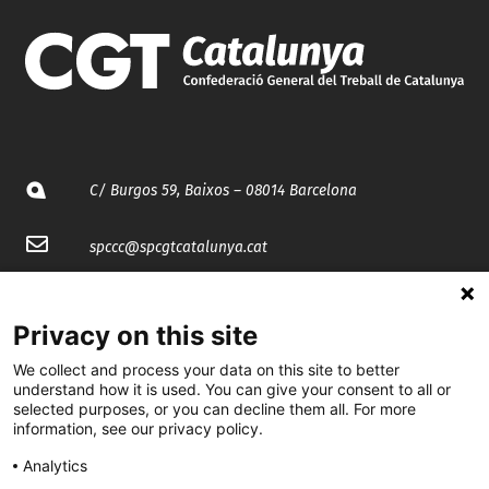
C/ Burgos 59, Baixos – 08014 Barcelona
spccc@
spcgtcatalunya.cat
935 120 481
Privacy on this site
@CGTCatalunya
We collect and process your data on this site to better
understand how it is used. You can give your consent to all or
selected purposes, or you can decline them all. For more
cgtcatalunya
information, see our privacy policy.
CGTCatalunya
Analytics