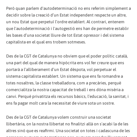
Però quan parlem d'autodeterminació no ens referim simplement a
decidir sobre la creació d’un Estat independent respecte un altre,
un nou Estat que perpetuï l’ordre establert. Al contrari, entenem
que l'autodeterminació i l'autogestió ens han de permetre establir
les bases d’una societat lliure de tot Estat opressor i del sistema
capitalista en el qual ens trobem sotmeses.
Des de la CGT de Catalunya no obviem que el poder polític català,
una part del qual de manera hipòcrita ens vol fer creure que ens
portarà a l’alliberament d’un Estat dèspota, vol perpetuar el
sistema capitalista establert. Un sistema que ens fa romandre a
totes nosaltres, la classe treballadora, com a precàries, perquè
comercialitza la nostra capacitat de treball i ens dóna misèria a
canvi. Perquè privatitza els recursos bàsics, l’educació, la sanitat, i
ens fa pagar molt cara la necessitat de viure sota un sostre.
Des de la CGT de Catalunya volem construir una societat
llibertària, on la nostra llibertat no finalitzi allà on s'acabi la de les
altres sinó que es reafirmi. Una societat on totes i cadascuna de les