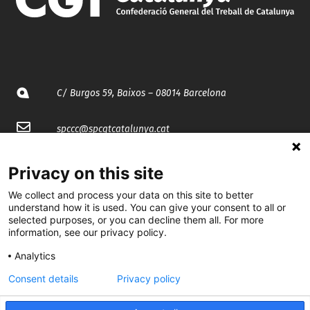
C/ Burgos 59, Baixos – 08014 Barcelona
spccc@
spcgtcatalunya.cat
935 120 481
Privacy on this site
We collect and process your data on this site to better
@CGTCatalunya
understand how it is used. You can give your consent to all or
selected purposes, or you can decline them all. For more
information, see our privacy policy.
cgtcatalunya
Analytics
CGTCatalunya
Consent details
Privacy policy
cgtcatalunya