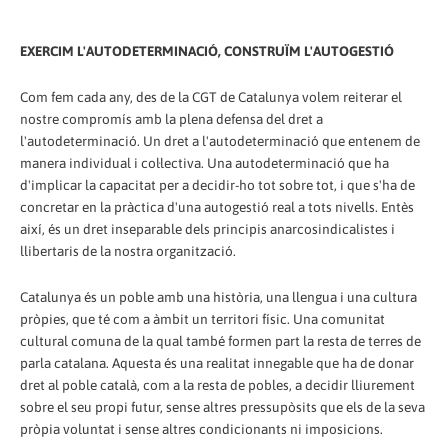
EXERCIM L'AUTODETERMINACIÓ, CONSTRUÏM L'AUTOGESTIÓ
Com fem cada any, des de la CGT de Catalunya volem reiterar el
nostre compromís amb la plena defensa del dret a
l'autodeterminació. Un dret a l'autodeterminació que entenem de
manera individual i col·lectiva. Una autodeterminació que ha
d'implicar la capacitat per a decidir-ho tot sobre tot, i que s'ha de
concretar en la pràctica d'una autogestió real a tots nivells. Entès
així, és un dret inseparable dels principis anarcosindicalistes i
llibertaris de la nostra organització.
Catalunya és un poble amb una història, una llengua i una cultura
pròpies, que té com a àmbit un territori físic. Una comunitat
cultural comuna de la qual també formen part la resta de terres de
parla catalana. Aquesta és una realitat innegable que ha de donar
dret al poble català, com a la resta de pobles, a decidir lliurement
sobre el seu propi futur, sense altres pressupòsits que els de la seva
pròpia voluntat i sense altres condicionants ni imposicions.