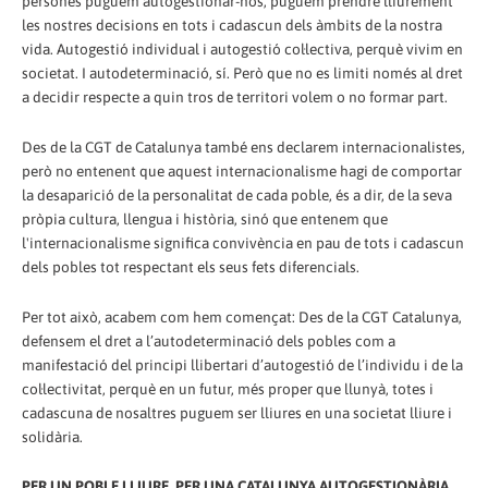
persones puguem autogestionar-nos, puguem prendre lliurement
les nostres decisions en tots i cadascun dels àmbits de la nostra
vida. Autogestió individual i autogestió col·lectiva, perquè vivim en
societat. I autodeterminació, sí. Però que no es limiti només al dret
a decidir respecte a quin tros de territori volem o no formar part.
Des de la CGT de Catalunya també ens declarem internacionalistes,
però no entenent que aquest internacionalisme hagi de comportar
la desaparició de la personalitat de cada poble, és a dir, de la seva
pròpia cultura, llengua i història, sinó que entenem que
l'internacionalisme significa convivència en pau de tots i cadascun
dels pobles tot respectant els seus fets diferencials.
Per tot això, acabem com hem començat: Des de la CGT Catalunya,
defensem el dret a l’autodeterminació dels pobles com a
manifestació del principi llibertari d’autogestió de l’individu i de la
col·lectivitat, perquè en un futur, més proper que llunyà, totes i
cadascuna de nosaltres puguem ser lliures en una societat lliure i
solidària.
PER UN POBLE LLIURE. PER UNA CATALUNYA AUTOGESTIONÀRIA,