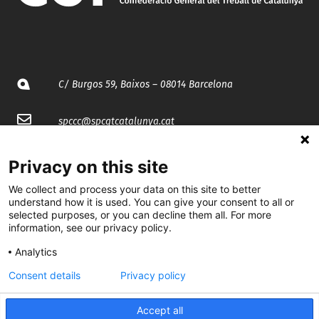
C/ Burgos 59, Baixos – 08014 Barcelona
spccc@
spcgtcatalunya.cat
935 120 481
Privacy on this site
We collect and process your data on this site to better
@CGTCatalunya
understand how it is used. You can give your consent to all or
selected purposes, or you can decline them all. For more
information, see our privacy policy.
cgtcatalunya
Analytics
CGTCatalunya
Consent details
Privacy policy
cgtcatalunya
Accept all