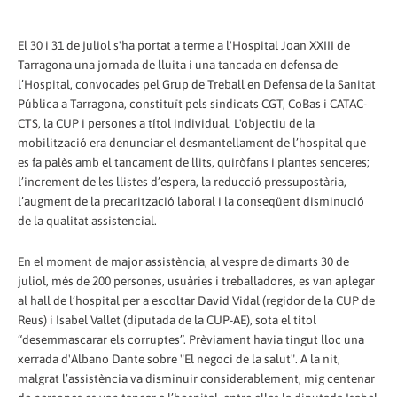
El 30 i 31 de juliol s'ha portat a terme a l'Hospital Joan XXIII de
Tarragona una jornada de lluita i una tancada en defensa de
l’Hospital, convocades pel Grup de Treball en Defensa de la Sanitat
Pública a Tarragona, constituït pels sindicats CGT, CoBas i CATAC-
CTS, la CUP i persones a títol individual. L'objectiu de la
mobilització era denunciar el desmantellament de l’hospital que
es fa palès amb el tancament de llits, quiròfans i plantes senceres;
l’increment de les llistes d’espera, la reducció pressupostària,
l’augment de la precarització laboral i la conseqüent disminució
de la qualitat assistencial.
En el moment de major assistència, al vespre de dimarts 30 de
juliol, més de 200 persones, usuàries i treballadores, es van aplegar
al hall de l’hospital per a escoltar David Vidal (regidor de la CUP de
Reus) i Isabel Vallet (diputada de la CUP-AE), sota el títol
“desemmascarar els corruptes”. Prèviament havia tingut lloc una
xerrada d'Albano Dante sobre "El negoci de la salut". A la nit,
malgrat l’assistència va disminuir considerablement, mig centenar