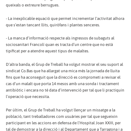
queixals o extreure berrugues.
- La inexplicable equació que permet incrementar l’activitat alhora
que s’estan tancant llits, quiròfans i plantes senceres.
- La manca d’informació respecte als ingressos de subaguts al
sociosanitari Francolí quan es tracta d’un centre que no està
tipificat per a atendre aquest tipus de malaltes.
D’altra banda, el Grup de Treball ha volgut mostrar el seu suport al
sindicat Co.Bas que ha allargat una mica més la jornada de lluita
fins que ha aconseguit que la direcció es comprometi a revisar el
cas d’un malalt que porta 14 mesos amb una sonda i tractament
antibiòtic i encara no té data d’intervenció per tal que li practiquin
l’operació que necessita.
Per últim, el Grup de Treball ha volgut llençar un missatge a la
població, tant treballadores com usuàries per tal que segueixin
participant en les accions en defensa de l’Hospital Joan XXIII, per
tal de demostrar a la direcció i al Departament que a Tarragona i a