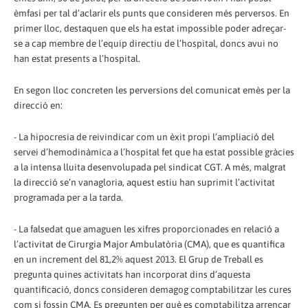
èmfasi per tal d’aclarir els punts que consideren més perversos. En
primer lloc, destaquen que els ha estat impossible poder adreçar-
se a cap membre de l’equip directiu de l’hospital, doncs avui no
han estat presents a l’hospital.
En segon lloc concreten les perversions del comunicat emès per la
direcció en:
- La hipocresia de reivindicar com un èxit propi l’ampliació del
servei d’hemodinàmica a l’hospital fet que ha estat possible gràcies
a la intensa lluita desenvolupada pel sindicat CGT. A més, malgrat
la direcció se’n vanagloria, aquest estiu han suprimit l’activitat
programada per a la tarda.
- La falsedat que amaguen les xifres proporcionades en relació a
l’activitat de Cirurgia Major Ambulatòria (CMA), que es quantifica
en un increment del 81,2% aquest 2013. El Grup de Treball es
pregunta quines activitats han incorporat dins d’aquesta
quantificació, doncs consideren demagog comptabilitzar les cures
com si fossin CMA. Es pregunten per què es comptabilitza arrencar