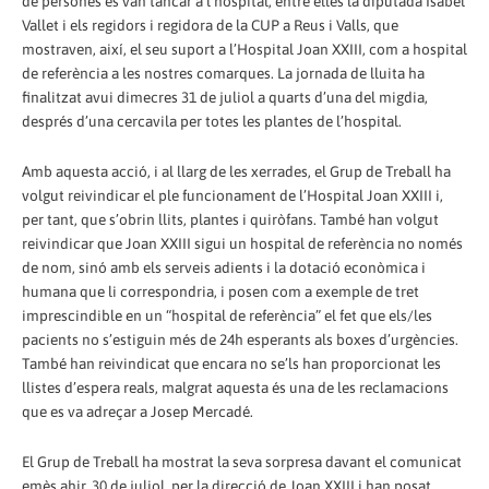
de persones es van tancar a l’hospital, entre elles la diputada Isabel
Vallet i els regidors i regidora de la CUP a Reus i Valls, que
mostraven, així, el seu suport a l’Hospital Joan XXIII, com a hospital
de referència a les nostres comarques. La jornada de lluita ha
finalitzat avui dimecres 31 de juliol a quarts d’una del migdia,
després d’una cercavila per totes les plantes de l’hospital.
Amb aquesta acció, i al llarg de les xerrades, el Grup de Treball ha
volgut reivindicar el ple funcionament de l’Hospital Joan XXIII i,
per tant, que s’obrin llits, plantes i quiròfans. També han volgut
reivindicar que Joan XXIII sigui un hospital de referència no només
de nom, sinó amb els serveis adients i la dotació econòmica i
humana que li correspondria, i posen com a exemple de tret
imprescindible en un “hospital de referència” el fet que els/les
pacients no s’estiguin més de 24h esperants als boxes d’urgències.
També han reivindicat que encara no se’ls han proporcionat les
llistes d’espera reals, malgrat aquesta és una de les reclamacions
que es va adreçar a Josep Mercadé.
El Grup de Treball ha mostrat la seva sorpresa davant el comunicat
emès ahir, 30 de juliol, per la direcció de Joan XXIII i han posat