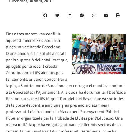
Divendres, 30 abril, 2010
Fins a tres marxes van confluir
aquest dimecres 28 d'abril a la
plaça universitat de Barcelona.
D'una banda, els instituts afectats
per la supressió del batxillerat que,
aplegats per la recent creada
Coordinadora d'IES afectats pels
tancaments, es varen concentrar a
la plaça Sant Jaume de Barcelona per entregar el manifest conjunt
a la Generalitat i l'Ajuntament. A la que s'ha de sumar la II Desfilada
Reivindicativa de l'IES Miquel Tarradell del Raval, que va sortir des
de la porta del centre amb una gran presència d'alumnes i
professorat. I d'altra banda, la Marxa per l'Ensenyament Públic i
Popular organitzada per la Trobada de Lluites per l'Educació. Una
marxa unitària que ha volgut aglutinar els diferents sectors de la
comunitat universitària: PAS, professorat i estudiants, i que ha