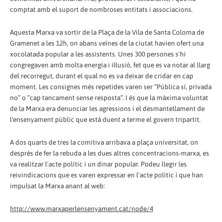
comptat amb el suport de nombroses entitats i associacions.
Aquesta Marxa va sortir de la Plaça de la Vila de Santa Coloma de
Gramenet a les 12h, on abans veïnes de la ciutat havien ofert una
xocolatada popular a les assistents. Unes 300 persones s'hi
congregaven amb molta energia i il·lusió, fet que es va notar al llarg
del recorregut, durant el qual no es va deixar de cridar en cap
moment. Les consignes més repetides varen ser “Pública sí, privada
no” o “cap tancament sense resposta”. I és que la màxima voluntat
de la Marxa era denunciar les agressions i el desmantellament de
l'ensenyament públic que està duent a terme el govern tripartit.
A dos quarts de tres la comitiva arribava a plaça universitat, on
després de fer la rebuda a les dues altres concentracions-marxa, es
va realitzar l'acte polític i un dinar popular. Podeu llegir les
reivindicacions que es varen expressar en l'acte polític i que han
impulsat la Marxa anant al web:
http://www.marxaperlensenyament.cat/node/4