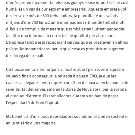
només pretén incrementar els seus guanys sense importar-li el cost
humà, és un cas de pur egoisme empresarial. Aquesta empresa vol
desfer-se de més de 800 treballadors; la plantilla té uns salaris
mitjans d'uns 750 Euros; amb unes pautes i ritmes de treball molt
difícils de complir, de manera que també estan lluitant per poder
facilitar una informació correcta i de qualitat per als usuaris.
L'empresa també està recuperant serveis que es prestaven en altres
països llatinoamericans, per la qual cosa es produirà un augment
de càrrega de treball.
CGT posarem tots els mitjans al nostre abast per revertir aquesta
situació fins a aconseguir la retirada d'aquest ERO, ja que les
causes al · legades per l'empresa no s'han de buscar en la manca de
rendibilitat del servei, sinó en la Borsa de Nova York, per la sortida
al parquet d'Atento. Els treballadors d'Atento no han de pagar
l'especulació de Bain Capital.
Els beneficis d'uns pocs depredadors socials no es poden sustentar
en la misèria d'una majoria.