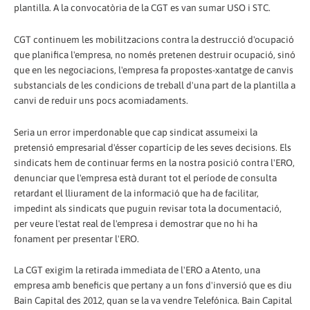
plantilla. A la convocatòria de la CGT es van sumar USO i STC.
CGT continuem les mobilitzacions contra la destrucció d'ocupació
que planifica l'empresa, no només pretenen destruir ocupació, sinó
que en les negociacions, l'empresa fa propostes-xantatge de canvis
substancials de les condicions de treball d'una part de la plantilla a
canvi de reduir uns pocs acomiadaments.
Seria un error imperdonable que cap sindicat assumeixi la
pretensió empresarial d'ésser copartícip de les seves decisions. Els
sindicats hem de continuar ferms en la nostra posició contra l'ERO,
denunciar que l'empresa està durant tot el període de consulta
retardant el lliurament de la informació que ha de facilitar,
impedint als sindicats que puguin revisar tota la documentació,
per veure l'estat real de l'empresa i demostrar que no hi ha
fonament per presentar l'ERO.
La CGT exigim la retirada immediata de l'ERO a Atento, una
empresa amb beneficis que pertany a un fons d'inversió que es diu
Bain Capital des 2012, quan se la va vendre Telefónica. Bain Capital