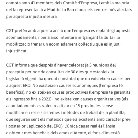
compta amb 41 membres dels Comitè d'Empresa, i amb la majoria
del la representació a Madrid i a Barcelona, els centres més afectats
per aquesta injusta mesura.
CGT pretén amb aquesta acció que l'empresa es replantegi aquests
acomiadaments, i per a això intentarà mitjançant la lluita i la
mobilització frenar un acomiadament col·lectiu que és injust i
injustificat.
CGT informa que després d'haver celebrat ja 5 reunions del
preceptiu període de consultes de 30 dies que estableix la
legislació vigent, ha quedat constatat que no existeixen causes per
a aquest ERO. No existeixen causes econòmiques (l'empresa té
beneficis), no existeixen causes productives (l'empresa té garantits
els ingressos fins a 2021) i no existeixen causes organitzatives (els
acomiadaments es volen realitzar en 15 províncies, sense
modificar en res els sistemes i mètodes de treball de la plantilla,
que seguiran sent els mateixos que els existents amb caràcter previ
i posterior l'aplicació del ERO). L'única causa real és l'ànsia
d'obtenir més beneficis dels amos d'Atento, el fons d'inversió