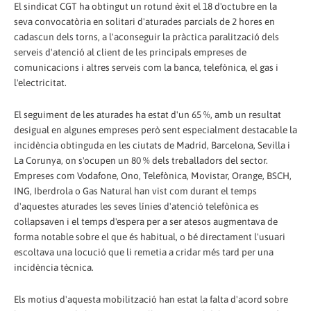
El sindicat CGT ha obtingut un rotund èxit el 18 d'octubre en la
seva convocatòria en solitari d'aturades parcials de 2 hores en
cadascun dels torns, a l'aconseguir la pràctica paralització dels
serveis d'atenció al client de les principals empreses de
comunicacions i altres serveis com la banca, telefònica, el gas i
l'electricitat.
El seguiment de les aturades ha estat d'un 65 %, amb un resultat
desigual en algunes empreses però sent especialment destacable la
incidència obtinguda en les ciutats de Madrid, Barcelona, Sevilla i
La Corunya, on s'ocupen un 80 % dels treballadors del sector.
Empreses com Vodafone, Ono, Telefònica, Movistar, Orange, BSCH,
ING, Iberdrola o Gas Natural han vist com durant el temps
d'aquestes aturades les seves línies d'atenció telefònica es
col·lapsaven i el temps d'espera per a ser atesos augmentava de
forma notable sobre el que és habitual, o bé directament l'usuari
escoltava una locució que li remetia a cridar més tard per una
incidència tècnica.
Els motius d'aquesta mobilització han estat la falta d'acord sobre