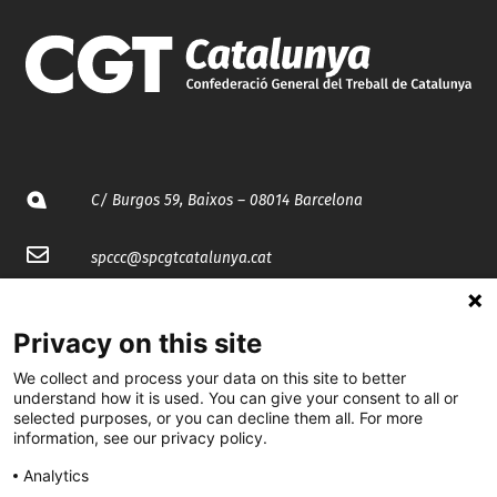
C/ Burgos 59, Baixos – 08014 Barcelona
spccc@
spcgtcatalunya.cat
935 120 481
Privacy on this site
@CGTCatalunya
We collect and process your data on this site to better
understand how it is used. You can give your consent to all or
selected purposes, or you can decline them all. For more
cgtcatalunya
information, see our privacy policy.
CGTCatalunya
Analytics