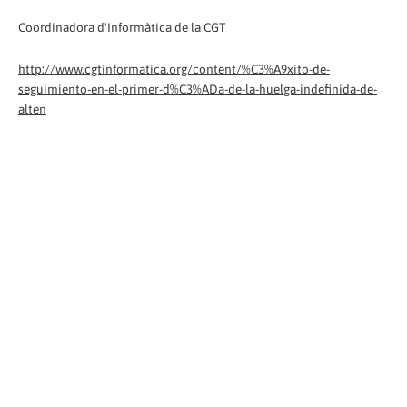
Coordinadora d'Informàtica de la CGT
http://www.cgtinformatica.org/content/%C3%A9xito-de-
seguimiento-en-el-primer-d%C3%ADa-de-la-huelga-indefinida-de-
alten