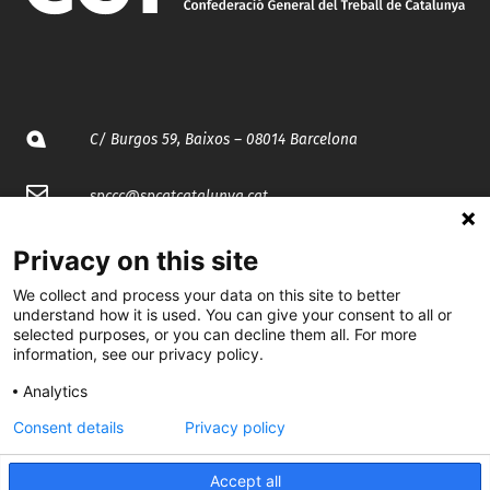
C/ Burgos 59, Baixos – 08014 Barcelona
spccc@
spcgtcatalunya.cat
935 120 481
Privacy on this site
We collect and process your data on this site to better
@CGTCatalunya
understand how it is used. You can give your consent to all or
selected purposes, or you can decline them all. For more
information, see our privacy policy.
cgtcatalunya
Analytics
CGTCatalunya
Consent details
Privacy policy
cgtcatalunya
Accept all