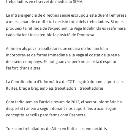
treballadors en el servei de mediació SIMA.
La intransigència de directius sense escrúpols està duent l'empresa
a un escenari de conflicte i decisió total dels treballadors. Si no es
produeix la retirada de l'expedient, la Vaga Indefinida es reafirmarà
cada dia fent insostenible la posició de l'empresa.
Animem als pocs treballadors que encara no ho han fet a
incorporar-se de forma immediata a la Vaga al costat de la resta
dels seus companys. Es pot guanyar, però no a costa d'esperar
l'esforç d'uns altres.
La Coordinadora d'Informàtica de CGT seguirà donant suport a les
lluites, braç a braç amb els treballadors i treballadores.
Com indiquem en l'article resum de 2012, el sector informàtic ha
despertat i anem a seguir donant-nos suport fins a aconseguir
conceptes senzills però ferms com Respecte.
Tots som treballadors de Alten en lluita. I estem decidits.