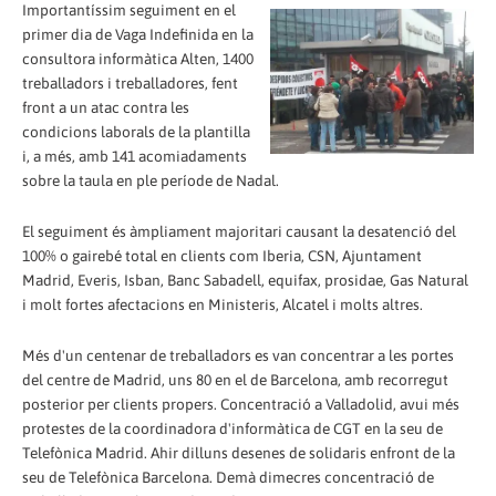
Importantíssim seguiment en el
primer dia de Vaga Indefinida en la
consultora informàtica Alten, 1400
treballadors i treballadores, fent
front a un atac contra les
condicions laborals de la plantilla
i, a més, amb 141 acomiadaments
sobre la taula en ple període de Nadal.
El seguiment és àmpliament majoritari causant la desatenció del
100% o gairebé total en clients com Iberia, CSN, Ajuntament
Madrid, Everis, Isban, Banc Sabadell, equifax, prosidae, Gas Natural
i molt fortes afectacions en Ministeris, Alcatel i molts altres.
Més d'un centenar de treballadors es van concentrar a les portes
del centre de Madrid, uns 80 en el de Barcelona, amb recorregut
posterior per clients propers. Concentració a Valladolid, avui més
protestes de la coordinadora d'informàtica de CGT en la seu de
Telefònica Madrid. Ahir dilluns desenes de solidaris enfront de la
seu de Telefònica Barcelona. Demà dimecres concentració de