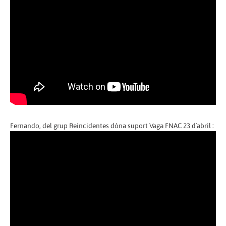
Fernando, del grup Reincidentes dóna suport Vaga FNAC 23 d´abril :