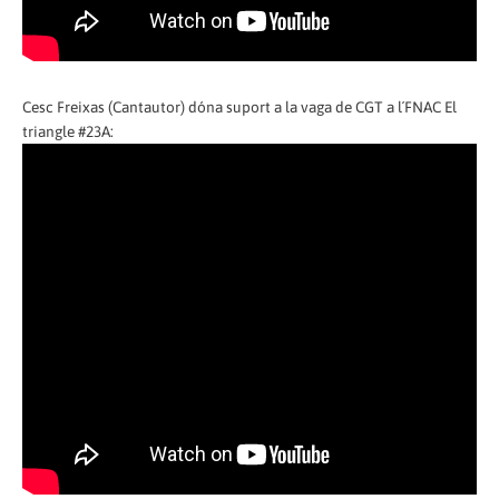
Cesc Freixas (Cantautor) dóna suport a la vaga de CGT a l´FNAC El
triangle #23A: