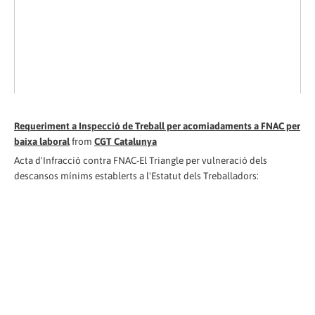
Requeriment a Inspecció de Treball per acomiadaments a FNAC per
baixa laboral
from
CGT Catalunya
Acta d'Infracció contra FNAC-El Triangle per vulneració dels
descansos mínims establerts a l'Estatut dels Treballadors: