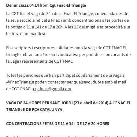
Denuncia22.04.14
from
Cgt Fnac-El Triangle
La CGT ha fet vaga de 24h de al Fnac-El Triangle, convocada des de
la seva secció sindical a Fnac i amb concentracions a les portes de
la botiga d’11 a 14 i de 17 a 20h. A les 12 del migdia es procedirà a la
lectura d’un manifest.
Els escriptors i escriptores solidàries amb la vaga de CGT FNAC El
triangle rebran una #rosareivindicativa per part dels convocants de
la vaga i representants de CGT FNAC.
Totes les persones que han participat solidàriament de la vaga a
@FnacTriangle poden contactar per qualsevol dubte amb el mail
de CGT FNAC :
cgt.fnac@gmail.com
VAGA DE 24 HORES PER SANT JORDI (23 d'abril de 2014) A L'FNAC-EL
TRIANGLE DE PÇA CATALUNYA
CONCENTRACIONS FETES DE 11 A 14 I DE 17 A 20 HORES