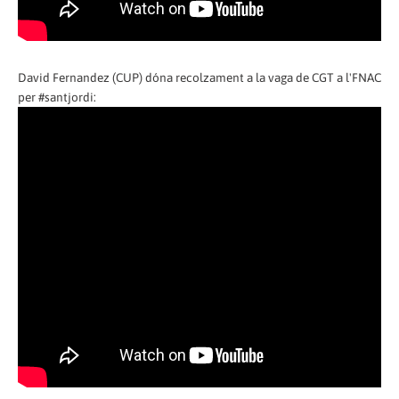
David Fernandez (CUP) dóna recolzament a la vaga de CGT a l'FNAC
per #santjordi: