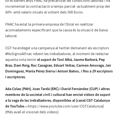
En el darrers anys FNAC ha precaritzat les condicions laborals i ha
incrementat la contractació a temps parcial -actualment prop del
60%- amb salaris situats al voltant dels 500 Euros.
FNAC ha estat la primera empresa de l'Estat en realitzar
acomiadaments especificant que la causa és la situació de baixa
laboral.
CGT ha endegat una campanya al twitter demanant als escriptors
#NoSignisAlFnac rebent les treballadores, al moment de redactar
aquesta nota tenim
el suport de Toni Albà, Jaume Barberà, Pep
Bras, Dani Roig, Roc Casagran, Eduart Voltas, Carmen Amoraga, Jair
Domínguez, Marta Pérez Sierra i Antoni Baños.. i fins a 29 escriptors
i escriptores.
Ada Colau (PAH), Joan Tardà (ERC) i David Fernàndez (CUP) i altres
membres de la societat civil i cultural han enviat vídeos de suport
a la vaga de les treballadores, disponibles al [canal CGT Catalunya
de YouTube.-
>https://www.youtube.com/user/CGTCatalunya]
(Més avall el visionat dels vídeos)