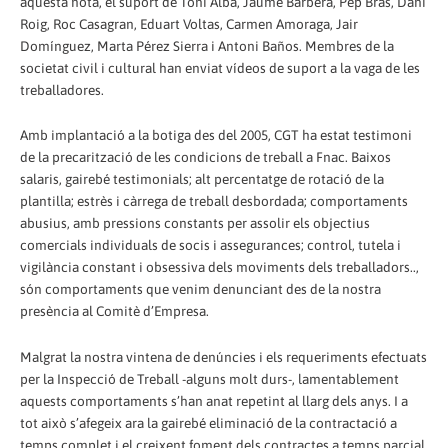
aquesta nota, el suport de Toni Albà, Jaume Barberà, Pep Bras, Dani
Roig, Roc Casagran, Eduart Voltas, Carmen Amoraga, Jair
Domínguez, Marta Pérez Sierra i Antoni Baños. Membres de la
societat civil i cultural han enviat vídeos de suport a la vaga de les
treballadores.
Amb implantació a la botiga des del 2005, CGT ha estat testimoni
de la precarització de les condicions de treball a Fnac. Baixos
salaris, gairebé testimonials; alt percentatge de rotació de la
plantilla; estrès i càrrega de treball desbordada; comportaments
abusius, amb pressions constants per assolir els objectius
comercials individuals de socis i assegurances; control, tutela i
vigilància constant i obsessiva dels moviments dels treballadors..,
són comportaments que venim denunciant des de la nostra
presència al Comitè d’Empresa.
Malgrat la nostra vintena de denúncies i els requeriments efectuats
per la Inspecció de Treball -alguns molt durs-, lamentablement
aquests comportaments s’han anat repetint al llarg dels anys. I a
tot això s’afegeix ara la gairebé eliminació de la contractació a
temps complet i el creixent foment dels contractes a temps parcial