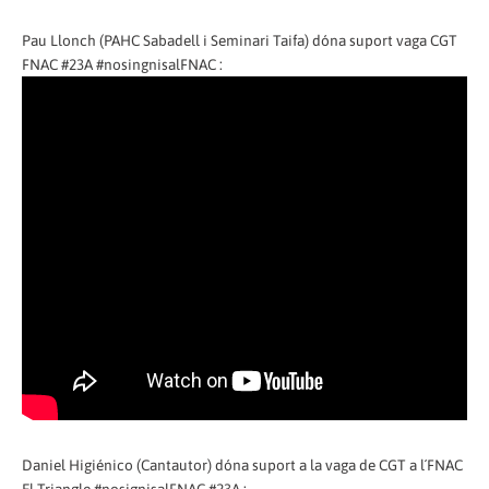
Pau Llonch (PAHC Sabadell i Seminari Taifa) dóna suport vaga CGT
FNAC #23A #nosingnisalFNAC :
Daniel Higiénico (Cantautor) dóna suport a la vaga de CGT a l´FNAC