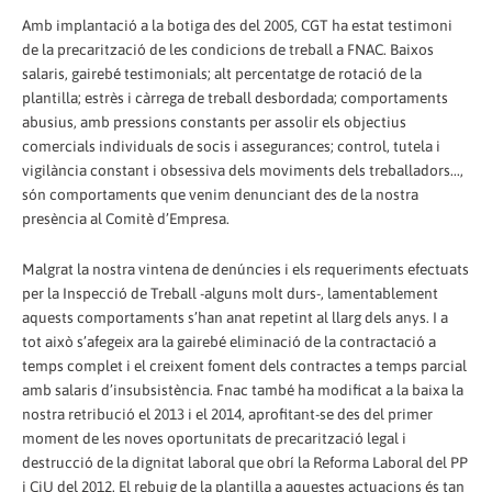
Amb implantació a la botiga des del 2005, CGT ha estat testimoni
de la precarització de les condicions de treball a FNAC. Baixos
salaris, gairebé testimonials; alt percentatge de rotació de la
plantilla; estrès i càrrega de treball desbordada; comportaments
abusius, amb pressions constants per assolir els objectius
comercials individuals de socis i assegurances; control, tutela i
vigilància constant i obsessiva dels moviments dels treballadors...,
són comportaments que venim denunciant des de la nostra
presència al Comitè d’Empresa.
Malgrat la nostra vintena de denúncies i els requeriments efectuats
per la Inspecció de Treball -alguns molt durs-, lamentablement
aquests comportaments s’han anat repetint al llarg dels anys. I a
tot això s’afegeix ara la gairebé eliminació de la contractació a
temps complet i el creixent foment dels contractes a temps parcial
amb salaris d’insubsistència. Fnac també ha modificat a la baixa la
nostra retribució el 2013 i el 2014, aprofitant-se des del primer
moment de les noves oportunitats de precarització legal i
destrucció de la dignitat laboral que obrí la Reforma Laboral del PP
i CiU del 2012. El rebuig de la plantilla a aquestes actuacions és tan