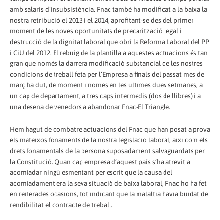
amb salaris d’insubsistència. Fnac també ha modificat a la baixa la
nostra retribució el 2013 i el 2014, aprofitant-se des del primer
moment de les noves oportunitats de precarització legal i
destrucció de la dignitat laboral que obrí la Reforma Laboral del PP
i CiU del 2012. El rebuig de la plantilla a aquestes actuacions és tan
gran que només la darrera modificació substancial de les nostres
condicions de treball feta per l’Empresa a finals del passat mes de
març ha dut, de moment i només en les últimes dues setmanes, a
un cap de departament, a tres caps intermedis (dos de llibres) i a
una desena de venedors a abandonar Fnac-El Triangle.
Hem hagut de combatre actuacions del Fnac que han posat a prova
els mateixos fonaments de la nostra legislació laboral, així com els
drets fonamentals de la persona suposadament salvaguardats per
la Constitució. Quan cap empresa d’aquest país s’ha atrevit a
acomiadar ningú esmentant per escrit que la causa del
acomiadament era la seva situació de baixa laboral, Fnac ho ha fet
en reiterades ocasions, tot indicant que la malaltia havia buidat de
rendibilitat el contracte de treball.