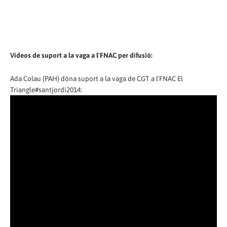
Vídeos de suport a la vaga a l'FNAC per difusió:
Ada Colau (PAH) dóna suport a la vaga de CGT a l´FNAC El
Triangle#santjordi2014: