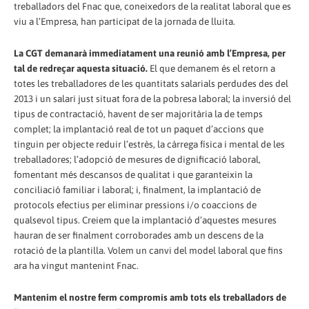
treballadors del Fnac que, coneixedors de la realitat laboral que es
viu a l’Empresa, han participat de la jornada de lluita.
La CGT demanarà immediatament una reunió amb l’Empresa, per
tal de redreçar aquesta situació.
El que demanem és el retorn a
totes les treballadores de les quantitats salarials perdudes des del
2013 i un salari just situat fora de la pobresa laboral; la inversió del
tipus de contractació, havent de ser majoritària la de temps
complet; la implantació real de tot un paquet d’accions que
tinguin per objecte reduir l’estrès, la càrrega física i mental de les
treballadores; l’adopció de mesures de dignificació laboral,
fomentant més descansos de qualitat i que garanteixin la
conciliació familiar i laboral; i, finalment, la implantació de
protocols efectius per eliminar pressions i/o coaccions de
qualsevol tipus. Creiem que la implantació d’aquestes mesures
hauran de ser finalment corroborades amb un descens de la
rotació de la plantilla. Volem un canvi del model laboral que fins
ara ha vingut mantenint Fnac.
Mantenim el nostre ferm compromís amb tots els treballadors de