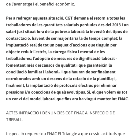
de l'avantatge i el benefici econòmic.
Per a redreçar aquesta situació, CGT demana el retorn a totes les
treballadores de les quantitats salarials perdudes des del 2013 i un
salari just situat fora de la pobresa laboral; la inversió del tipus de
contractació, havent de ser majoritària la de temps complet; la
implantació real de tot un paquet d’accions que tinguin per
objecte reduir l’estrès, la càrrega física i mental de les
treballadores; l’adopció de mesures de dignificació laboral -
fomentant més descansos de qualitat i que garanteixin la
conciliació familiar i laboral-, i que hauran de ser finalment
corroborades amb un descens de la rotació de la plantilla; i,
finalment, la implantació de protocols efectius per eliminar
pressions i/o coaccions de qualsevol tipus. Si, el que volem és tot
un canvi del model laboral que fins ara ha vingut mantenint FNAC.
ACTES INFRACCIÓ I DENÚNCIES CGT FNAC A INSPECCIÓ DE
TREBALL:
Inspecció requereix a FNAC El Triangle a que cessin actituds que