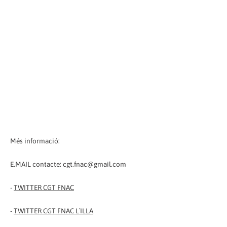
Més informació:
E.MAIL contacte: cgt.fnac@gmail.com
-
TWITTER CGT FNAC
-
TWITTER CGT FNAC L´ILLA