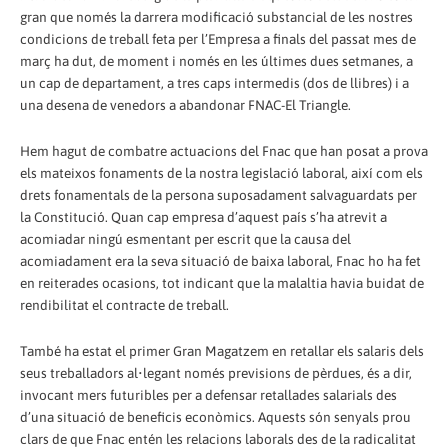
gran que només la darrera modificació substancial de les nostres
condicions de treball feta per l’Empresa a finals del passat mes de
març ha dut, de moment i només en les últimes dues setmanes, a
un cap de departament, a tres caps intermedis (dos de llibres) i a
una desena de venedors a abandonar FNAC-El Triangle.
Hem hagut de combatre actuacions del Fnac que han posat a prova
els mateixos fonaments de la nostra legislació laboral, així com els
drets fonamentals de la persona suposadament salvaguardats per
la Constitució. Quan cap empresa d’aquest país s’ha atrevit a
acomiadar ningú esmentant per escrit que la causa del
acomiadament era la seva situació de baixa laboral, Fnac ho ha fet
en reiterades ocasions, tot indicant que la malaltia havia buidat de
rendibilitat el contracte de treball.
També ha estat el primer Gran Magatzem en retallar els salaris dels
seus treballadors al•legant només previsions de pèrdues, és a dir,
invocant mers futuribles per a defensar retallades salarials des
d’una situació de beneficis econòmics. Aquests són senyals prou
clars de que Fnac entén les relacions laborals des de la radicalitat