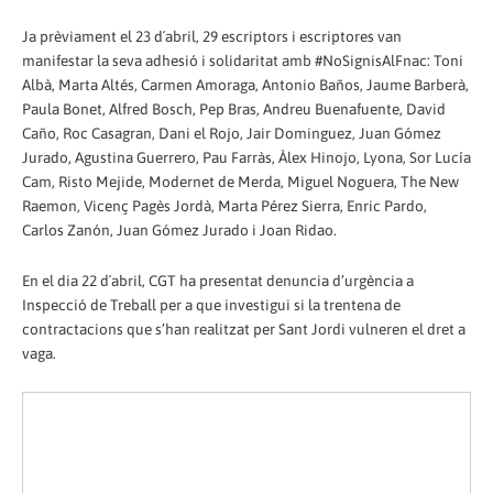
Ja prèviament el 23 d´abril, 29 escriptors i escriptores van
manifestar la seva adhesió i solidaritat amb #NoSignisAlFnac: Toni
Albà, Marta Altés, Carmen Amoraga, Antonio Baños, Jaume Barberà,
Paula Bonet, Alfred Bosch, Pep Bras, Andreu Buenafuente, David
Caño, Roc Casagran, Dani el Rojo, Jair Dominguez, Juan Gómez
Jurado, Agustina Guerrero, Pau Farràs, Àlex Hinojo, Lyona, Sor Lucía
Cam, Risto Mejide, Modernet de Merda, Miguel Noguera, The New
Raemon, Vicenç Pagès Jordà, Marta Pérez Sierra, Enric Pardo,
Carlos Zanón, Juan Gómez Jurado i Joan Ridao.
En el dia 22 d´abril, CGT ha presentat denuncia d’urgència a
Inspecció de Treball per a que investigui si la trentena de
contractacions que s’han realitzat per Sant Jordi vulneren el dret a
vaga.