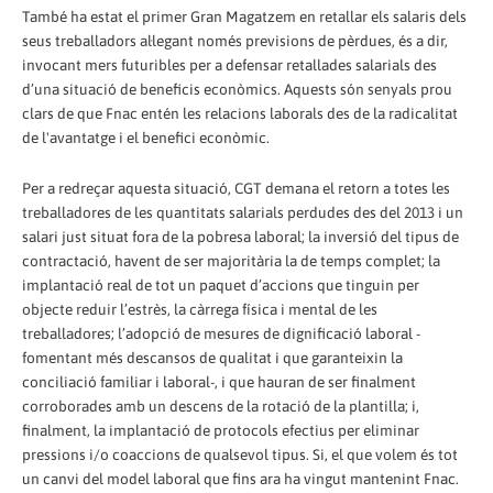
També ha estat el primer Gran Magatzem en retallar els salaris dels
seus treballadors al·legant només previsions de pèrdues, és a dir,
invocant mers futuribles per a defensar retallades salarials des
d’una situació de beneficis econòmics. Aquests són senyals prou
clars de que Fnac entén les relacions laborals des de la radicalitat
de l'avantatge i el benefici econòmic.
Per a redreçar aquesta situació, CGT demana el retorn a totes les
treballadores de les quantitats salarials perdudes des del 2013 i un
salari just situat fora de la pobresa laboral; la inversió del tipus de
contractació, havent de ser majoritària la de temps complet; la
implantació real de tot un paquet d’accions que tinguin per
objecte reduir l’estrès, la càrrega física i mental de les
treballadores; l’adopció de mesures de dignificació laboral -
fomentant més descansos de qualitat i que garanteixin la
conciliació familiar i laboral-, i que hauran de ser finalment
corroborades amb un descens de la rotació de la plantilla; i,
finalment, la implantació de protocols efectius per eliminar
pressions i/o coaccions de qualsevol tipus. Si, el que volem és tot
un canvi del model laboral que fins ara ha vingut mantenint Fnac.