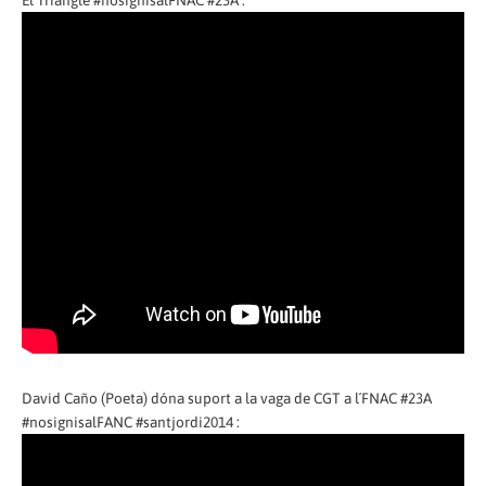
El Triangle #nosignisalFNAC #23A :
David Caño (Poeta) dóna suport a la vaga de CGT a l´FNAC #23A
#nosignisalFANC #santjordi2014 :