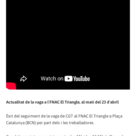
Actualitat de la vaga a l´FNAC El Triangle, al matí del 23 d'abril
Èxit del seguiment de la vaga de CGT al FNAC El Triangle a Plaça
Catalunya (BCN) per part dels i les treballadores.