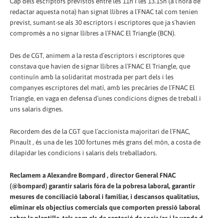
Cap dels escriptors previstos entre les 11h i les 13.15h (a l´hora de
redactar aquesta nota) han signat llibres a l´FNAC tal com tenien
previst, sumant-se als 30 escriptors i escriptores que ja s´havien
compromès a no signar llibres a l´FNAC El Triangle (BCN).
Des de CGT, animem a la resta d´escriptors i escriptores que
constava que havien de signar llibres a l´FNAC El Triangle, que
continuïn amb la solidaritat mostrada per part dels i les
companyes escriptores del matí, amb les precàries de l´FNAC El
Triangle, en vaga en defensa d´unes condicions dignes de treball i
uns salaris dignes.
Recordem des de la CGT que l´accionista majoritari de l´FNAC,
Pinault , és una de les 100 fortunes més grans del món, a costa de
dilapidar les condicions i salaris dels treballadors.
Reclamem a Alexandre Bompard , director General FNAC
(@bompard) garantir salaris fóra de la pobresa laboral, garantir
mesures de conciliació laboral i familiar, i descansos qualitatius,
eliminar els objectius comercials que comporten pressió laboral
sobre la plantilla, tals com els de captació de socis/es i la venda d