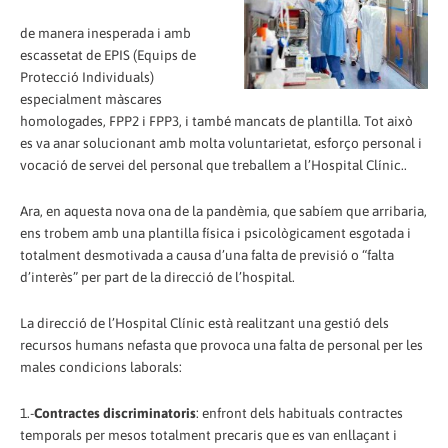
de manera inesperada i amb
escassetat de EPIS (Equips de
Protecció Individuals)
especialment màscares
homologades, FPP2 i FPP3, i també mancats de plantilla. Tot això
es va anar solucionant amb molta voluntarietat, esforço personal i
vocació de servei del personal que treballem a l’Hospital Clínic..
Ara, en aquesta nova ona de la pandèmia, que sabíem que arribaria,
ens trobem amb una plantilla física i psicològicament esgotada i
totalment desmotivada a causa d’una falta de previsió o “falta
d’interès” per part de la direcció de l’hospital.
La direcció de l’Hospital Clínic està realitzant una gestió dels
recursos humans nefasta que provoca una falta de personal per les
males condicions laborals:
1.-
Contractes discriminatoris
: enfront dels habituals contractes
temporals per mesos totalment precaris que es van enllaçant i