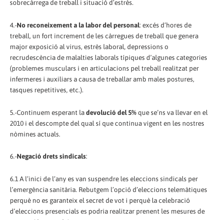
sobrecàrrega de treball i situació d’estrès.
4.-
No reconeixement a la labor del personal
: excés d’hores de
treball, un fort increment de les càrregues de treball que genera
major exposició al virus, estrès laboral, depressions o
recrudescència de malalties laborals típiques d’algunes categories
(problemes musculars i en articulacions pel treball realitzat per
infermeres i auxiliars a causa de treballar amb males postures,
tasques repetitives, etc.).
5.-Continuem esperant la
devolució del 5%
que se’ns va llevar en el
2010 i el descompte del qual sí que continua vigent en les nostres
nòmines actuals.
6.-
Negació drets sindicals
:
6.1 A l’inici de l’any es van suspendre les eleccions sindicals per
l’emergència sanitària. Rebutgem l’opció d’eleccions telemàtiques
perquè no es garanteix el secret de vot i perquè la celebració
d’eleccions presencials es podria realitzar prenent les mesures de