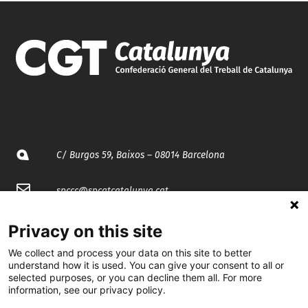
C/ Burgos 59, Baixos – 08014 Barcelona
spccc@
spcgtcatalunya.cat
935 120 481
Privacy on this site
We collect and process your data on this site to better
@CGTCatalunya
understand how it is used. You can give your consent to all or
selected purposes, or you can decline them all. For more
information, see our privacy policy.
cgtcatalunya