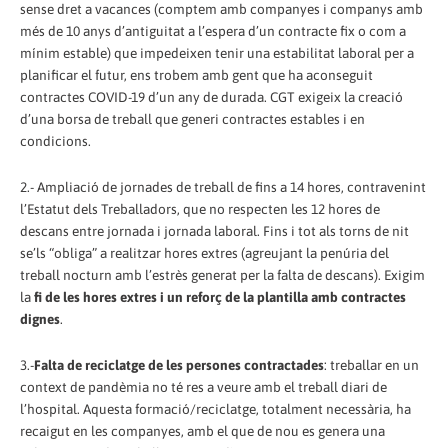
sense dret a vacances (comptem amb companyes i companys amb
més de 10 anys d’antiguitat a l’espera d’un contracte fix o com a
mínim estable) que impedeixen tenir una estabilitat laboral per a
planificar el futur, ens trobem amb gent que ha aconseguit
contractes COVID-19 d’un any de durada. CGT exigeix la creació
d’una borsa de treball que generi contractes estables i en
condicions.
2.- Ampliació de jornades de treball de fins a 14 hores, contravenint
l’Estatut dels Treballadors, que no respecten les 12 hores de
descans entre jornada i jornada laboral. Fins i tot als torns de nit
se’ls “obliga” a realitzar hores extres (agreujant la penúria del
treball nocturn amb l’estrès generat per la falta de descans). Exigim
la
fi de les hores extres i un reforç de la plantilla amb contractes
dignes
.
3.-
Falta de reciclatge de les persones contractades
: treballar en un
context de pandèmia no té res a veure amb el treball diari de
l’hospital. Aquesta formació/reciclatge, totalment necessària, ha
recaigut en les companyes, amb el que de nou es genera una