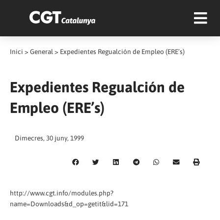
Inici
>
General
>
Expedientes Regualción de Empleo (ERE’s)
Expedientes Regualción de
Empleo (ERE’s)
Dimecres, 30 juny, 1999
http://www.cgt.info/modules.php?
name=Downloads&d_op=getit&lid=171