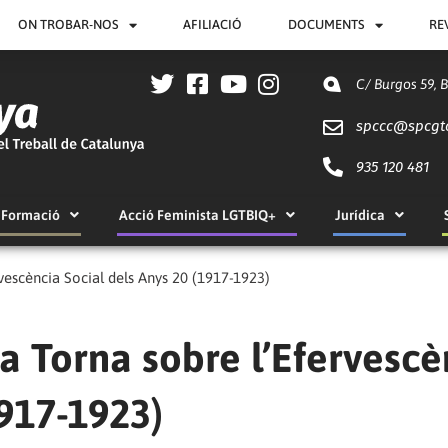
ON TROBAR-NOS
AFILIACIÓ
DOCUMENTS
RE
C/ Burgos 59, 
spccc@
spcgt
935 120 481
Formació
Acció Feminista LGTBIQ+
Jurídica
rvescència Social dels Anys 20 (1917-1923)
La Torna sobre l’Efervescè
1917-1923)