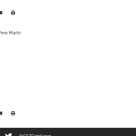
 Pere Martir
@CGTCatalunya