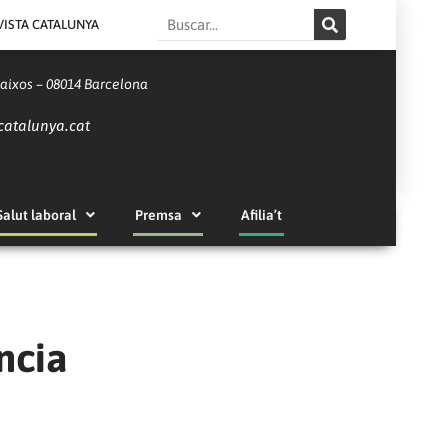
Search
VISTA CATALUNYA
Baixos – 08014 Barcelona
catalunya.cat
Salut laboral
Premsa
Afilia’t
ncia