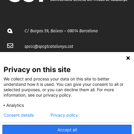
C/ Burgos 59, Baixos – 08014 Barcelona
spccc@
spcgtcatalunya.cat
935 120 481
Privacy on this site
@CGTCatalunya
We collect and process your data on this site to better
understand how it is used. You can give your consent to all or
selected purposes, or you can decline them all. For more
cgtcatalunya
information, see our privacy policy.
CGTCatalunya
Analytics
cgtcatalunya
Consent details
Privacy policy
Accept all