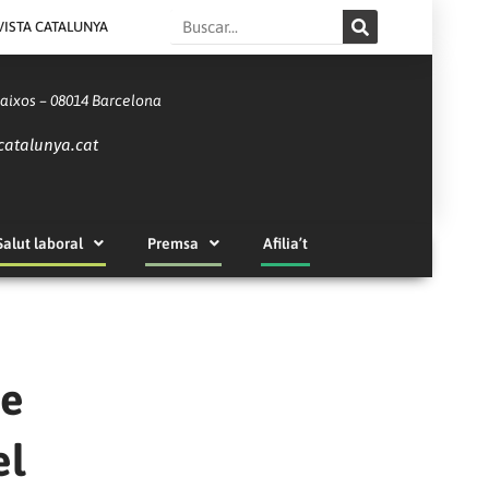
Search
VISTA CATALUNYA
Baixos – 08014 Barcelona
catalunya.cat
Salut laboral
Premsa
Afilia’t
de
el