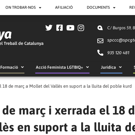
ON TROBAR-NOS
AFILIACIÓ
DOCUMENTS
RE
C/ Burgos 59, 
spccc@
spcgt
935 120 481
Formació
Acció Feminista LGTBIQ+
Jurídica
l 18 de març a Mollet del Vallès en suport a la lluita del poble kurd
 de març i xerrada el 18 
ès en suport a la lluita d