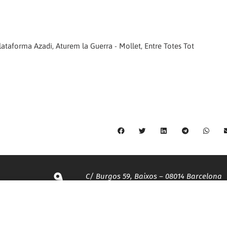
lataforma Azadi, Aturem la Guerra - Mollet, Entre Totes Tot
C/ Burgos 59, Baixos – 08014 Barcelona
spccc@
spcgtcatalunya.cat