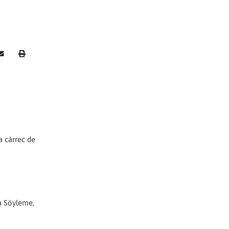
a càrrec de
la Söyleme,