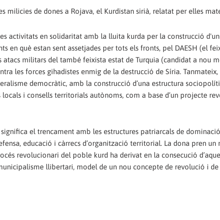
 milicies de dones a Rojava, el Kurdistan sirià, relatat per elles mat
 activitats en solidaritat amb la lluita kurda per la construcció d'un
s en què estan sent assetjades per tots els fronts, pel DAESH (el feix
atacs militars del també feixista estat de Turquia (candidat a nou
tra les forces gihadistes enmig de la destrucció de Síria. Tanmateix,
deralisme democràtic, amb la construcció d’una estructura sociopolít
locals i consells territorials autònoms, com a base d’un projecte rev
é significa el trencament amb les estructures patriarcals de dominació
efensa, educació i càrrecs d’organització territorial. La dona pren un 
 procés revolucionari del poble kurd ha derivat en la consecució d’aqu
l municipalisme llibertari, model de un nou concepte de revolució i de