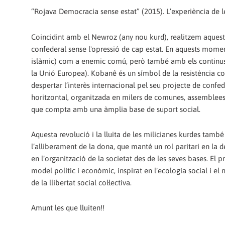
“Rojava Democracia sense estat” (2015). L’experiència de les
Coincidint amb el Newroz (any nou kurd), realitzem aquestes
confederal sense l'opressió de cap estat. En aquests moment
islàmic) com a enemic comú, però també amb els continus 
la Unió Europea). Kobanê és un símbol de la resistència con
despertar l’interès internacional pel seu projecte de confe
horitzontal, organitzada en milers de comunes, assemblees 
que compta amb una àmplia base de suport social.
Aquesta revolució i la lluita de les milicianes kurdes tamb
l’alliberament de la dona, que manté un rol paritari en la d
en l’organització de la societat des de les seves bases. El
model polític i econòmic, inspirat en l’ecologia social i e
de la llibertat social col·lectiva.
Amunt les que lluiten!!