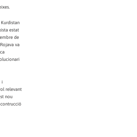
eixes.
 Kurdistan
ista estat
 membre de
 Rojava va
ica
olucionari
 i
rol relevant
est nou
 contrucció