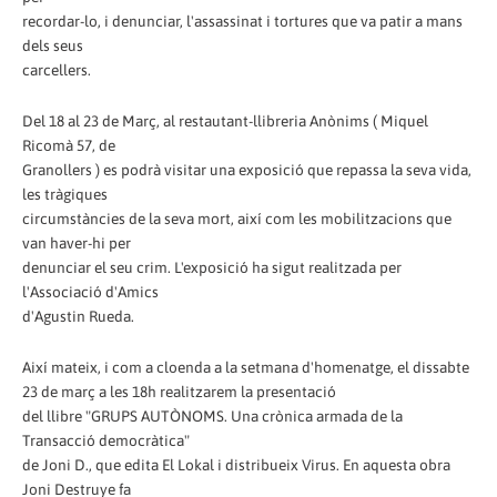
recordar-lo, i denunciar, l'assassinat i tortures que va patir a mans
dels seus
carcellers.
Del 18 al 23 de Març, al restautant-llibreria Anònims ( Miquel
Ricomà 57, de
Granollers ) es podrà visitar una exposició que repassa la seva vida,
les tràgiques
circumstàncies de la seva mort, així com les mobilitzacions que
van haver-hi per
denunciar el seu crim. L'exposició ha sigut realitzada per
l'Associació d'Amics
d'Agustin Rueda.
Així mateix, i com a cloenda a la setmana d'homenatge, el dissabte
23 de març a les 18h realitzarem la presentació
del llibre "GRUPS AUTÒNOMS. Una crònica armada de la
Transacció democràtica"
de Joni D., que edita El Lokal i distribueix Virus. En aquesta obra
Joni Destruye fa