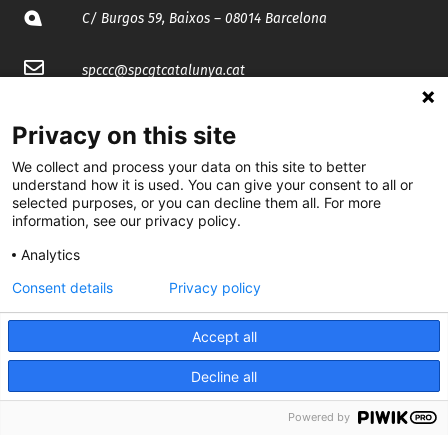
C/ Burgos 59, Baixos – 08014 Barcelona
spccc@
spcgtcatalunya.cat
935 120 481
Privacy on this site
We collect and process your data on this site to better
@CGTCatalunya
understand how it is used. You can give your consent to all or
selected purposes, or you can decline them all. For more
cgtcatalunya
information, see our privacy policy.
Analytics
CGTCatalunya
Consent details
Privacy policy
cgtcatalunya
Accept all
Decline all
Desenvolupat per
Powered by