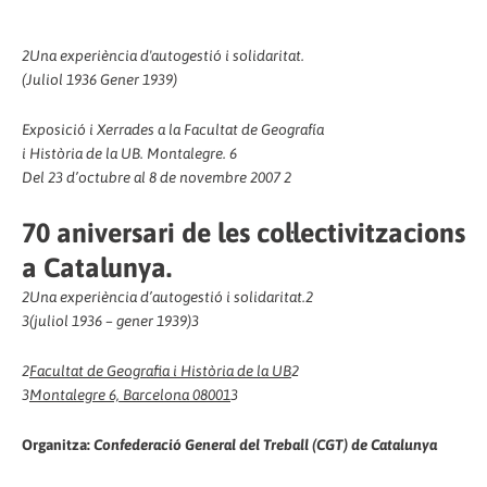
2
Una experiència d'autogestió i solidaritat.
(Juliol 1936 Gener 1939)
Exposició i Xerrades a la Facultat de Geografía
i Història de la UB. Montalegre. 6
Del 23 d’octubre al 8 de novembre 2007
2
70 aniversari de les col·lectivitzacions
a Catalunya.
2
Una experiència d’autogestió i solidaritat.
2
3
(juliol 1936 – gener 1939)
3
2
Facultat de Geografia i Història de la UB
2
3
Montalegre 6, Barcelona 08001
3
Organitza:
Confederació General del Treball (CGT) de Catalunya