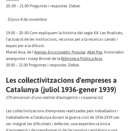
20:.00 – 21.00 Preguntes i respostes. Debat.
- Dijous 8 de novembre
19.00 – 20:.00 Com expliquem la història del segle XX. Les finalitats,
l’actuació de les institucions, recursos per a la recerca i canals i
espais per a la difusió.
Manel Aisa, de l’
Ateneu Enciclopèdic Popular
,
Abel Paz
, historiador
anarquista i Josep Brunet de la
Biblioteca Pública Arús
.
20.00 – 21.00 Preguntes i respostes. Debat.
Les col·lectivitzacions d'empreses a
Catalunya (juliol 1936-gener 1939)
2
70 aniversari d'una realitat d'autogestió i cooperació
2
Les col·lectivitzacions d'empreses realitzades pels treballadors i
treballadores a Catalunya durant la guerra civil de 1936-1939 van
ser, malgrat les dificultats i defectes, una experiència única
d'autogestió i de transformació de l'economia capitalista a una