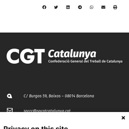
C/ Burgos 59, Baixos – 08014 Barcelona
spccc@
spcgtcatalunya.cat
935 120 481
Privacy on this site