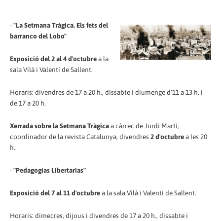
-
"La Setmana Tràgica. Els fets del
barranco del Lobo"
Exposició
del 2 al 4 d'octubre
a la
sala Vilà i Valentí de Sallent.
Horaris: divendres de 17 a 20 h., dissabte i diumenge d'11 a 13 h. i
de 17 a 20 h.
Xerrada
sobre la Setmana Tràgica
a càrrec de Jordi Martí,
coordinador de la revista Catalunya, divendres
2 d'octubre
a les 20
h.
-
"Pedagogías Libertarias"
Exposició del 7 al 11 d'octubre
a la sala Vilà i Valentí de Sallent.
Horaris: dimecres, dijous i divendres de 17 a 20 h., dissabte i