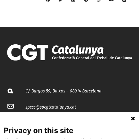
C/ Burgos 59, Baixos – 08014 Barcelona
spccc@
spcgtcatalunya.cat
935 120 481
Privacy on this site