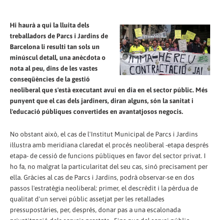
Hi haurà a qui la lluita dels
treballadors de Parcs i Jardins de
Barcelona li resulti tan sols un
minúscul detall, una anècdota o
nota al peu, dins de les vastes
conseqüències de la gestió
neoliberal que s'està executant avui en dia en el sector públic. Més
punyent que el cas dels jardiners, diran alguns, són la sanitat i
l'educació públiques convertides en avantatjosos negocis.
No obstant això, el cas de l'Institut Municipal de Parcs i Jardins
il·lustra amb meridiana claredat el procés neoliberal -etapa després
etapa- de cessió de funcions públiques en favor del sector privat. I
ho fa, no malgrat la particularitat del seu cas, sinó precisament per
ella. Gràcies al cas de Parcs i Jardins, podrà observar-se en dos
passos l'estratègia neoliberal: primer, el descrèdit i la pèrdua de
qualitat d'un servei públic assetjat per les retallades
pressupostàries, per, després, donar pas a una escalonada