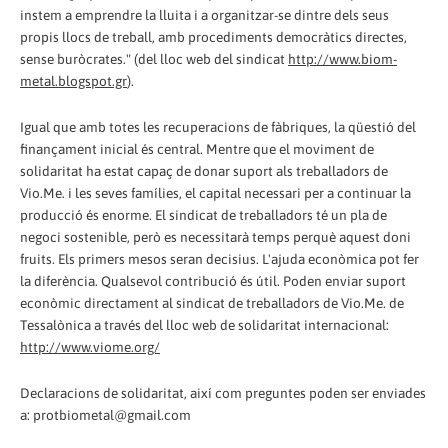
instem a emprendre la lluita i a organitzar-se dintre dels seus
propis llocs de treball, amb procediments democràtics directes,
sense buròcrates." (del lloc web del sindicat
http://www.biom-
metal.blogspot.gr
).
Igual que amb totes les recuperacions de fàbriques, la qüestió del
finançament inicial és central. Mentre que el moviment de
solidaritat ha estat capaç de donar suport als treballadors de
Vio.Me. i les seves famílies, el capital necessari per a continuar la
producció és enorme. El sindicat de treballadors té un pla de
negoci sostenible, però es necessitarà temps perquè aquest doni
fruits. Els primers mesos seran decisius. L'ajuda econòmica pot fer
la diferència. Qualsevol contribució és útil. Poden enviar suport
econòmic directament al sindicat de treballadors de Vio.Me. de
Tessalònica a través del lloc web de solidaritat internacional:
http://www.viome.org/
Declaracions de solidaritat, així com preguntes poden ser enviades
a: protbiometal@gmail.com