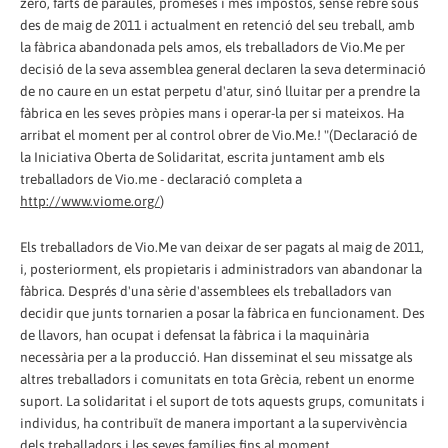
zero, farts de paraules, promeses i més impostos, sense rebre sous
des de maig de 2011 i actualment en retenció del seu treball, amb
la fàbrica abandonada pels amos, els treballadors de Vio.Me per
decisió de la seva assemblea general declaren la seva determinació
de no caure en un estat perpetu d'atur, sinó lluitar per a prendre la
fàbrica en les seves pròpies mans i operar-la per si mateixos. Ha
arribat el moment per al control obrer de Vio.Me.! "(Declaració de
la Iniciativa Oberta de Solidaritat, escrita juntament amb els
treballadors de Vio.me - declaració completa a
http://www.viome.org/
)
Els treballadors de Vio.Me van deixar de ser pagats al maig de 2011,
i, posteriorment, els propietaris i administradors van abandonar la
fàbrica. Després d'una sèrie d'assemblees els treballadors van
decidir que junts tornarien a posar la fàbrica en funcionament. Des
de llavors, han ocupat i defensat la fàbrica i la maquinària
necessària per a la producció. Han disseminat el seu missatge als
altres treballadors i comunitats en tota Grècia, rebent un enorme
suport. La solidaritat i el suport de tots aquests grups, comunitats i
individus, ha contribuït de manera important a la supervivència
dels treballadors i les seves famílies fins al moment.