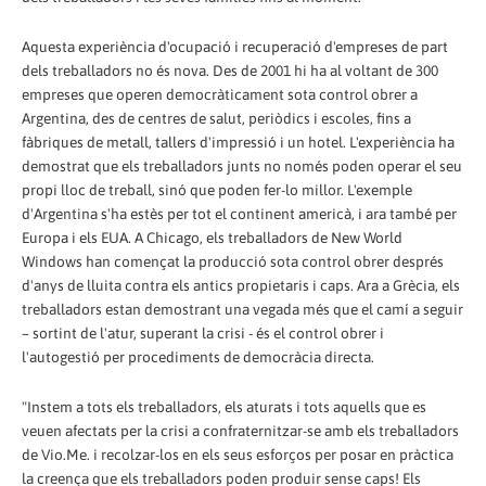
Aquesta experiència d'ocupació i recuperació d'empreses de part
dels treballadors no és nova. Des de 2001 hi ha al voltant de 300
empreses que operen democràticament sota control obrer a
Argentina, des de centres de salut, periòdics i escoles, fins a
fàbriques de metall, tallers d'impressió i un hotel. L'experiència ha
demostrat que els treballadors junts no només poden operar el seu
propi lloc de treball, sinó que poden fer-lo millor. L'exemple
d'Argentina s'ha estès per tot el continent americà, i ara també per
Europa i els EUA. A Chicago, els treballadors de New World
Windows han començat la producció sota control obrer després
d'anys de lluita contra els antics propietaris i caps. Ara a Grècia, els
treballadors estan demostrant una vegada més que el camí a seguir
– sortint de l'atur, superant la crisi - és el control obrer i
l'autogestió per procediments de democràcia directa.
"Instem a tots els treballadors, els aturats i tots aquells que es
veuen afectats per la crisi a confraternitzar-se amb els treballadors
de Vio.Me. i recolzar-los en els seus esforços per posar en pràctica
la creença que els treballadors poden produir sense caps! Els