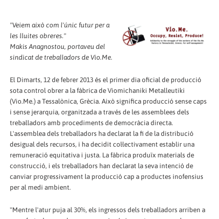
"Veiem això com l'únic futur per a
les lluites obreres."
Makis Anagnostou, portaveu del
sindicat de treballadors de Vio.Me.
El Dimarts, 12 de febrer 2013 és el primer dia oficial de producció
sota control obrer a la fàbrica de Viomichaniki Metalleutiki
(Vio.Me.) a Tessalònica, Grècia. Això significa producció sense caps
i sense jerarquia, organitzada a través de les assemblees dels
treballadors amb procediments de democràcia directa.
L'assemblea dels treballadors ha declarat la fi de la distribució
desigual dels recursos, i ha decidit col·lectivament establir una
remuneració equitativa i justa. La fàbrica produïx materials de
construcció, i els treballadors han declarat la seva intenció de
canviar progressivament la producció cap a productes inofensius
per al medi ambient.
"Mentre l'atur puja al 30%, els ingressos dels treballadors arriben a