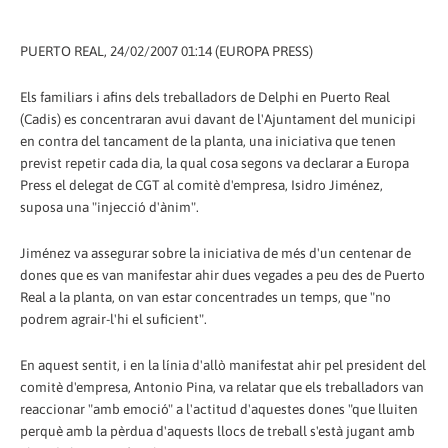
PUERTO REAL, 24/02/2007 01:14 (EUROPA PRESS)
Els familiars i afins dels treballadors de Delphi en Puerto Real
(Cadis) es concentraran avui davant de l'Ajuntament del municipi
en contra del tancament de la planta, una iniciativa que tenen
previst repetir cada dia, la qual cosa segons va declarar a Europa
Press el delegat de CGT al comitè d'empresa, Isidro Jiménez,
suposa una "injecció d'ànim".
Jiménez va assegurar sobre la iniciativa de més d'un centenar de
dones que es van manifestar ahir dues vegades a peu des de Puerto
Real a la planta, on van estar concentrades un temps, que "no
podrem agrair-l'hi el suficient".
En aquest sentit, i en la línia d'allò manifestat ahir pel president del
comitè d'empresa, Antonio Pina, va relatar que els treballadors van
reaccionar "amb emoció" a l'actitud d'aquestes dones "que lluiten
perquè amb la pèrdua d'aquests llocs de treball s'està jugant amb