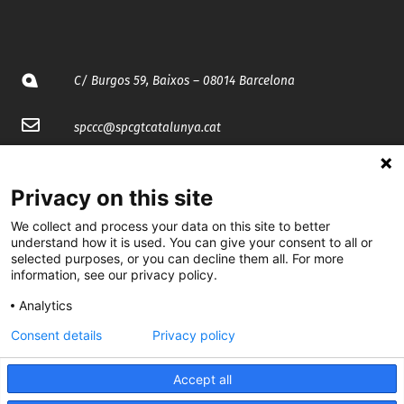
C/ Burgos 59, Baixos – 08014 Barcelona
spccc@
spcgtcatalunya.cat
935 120 481
Privacy on this site
@CGTCatalunya
We collect and process your data on this site to better
understand how it is used. You can give your consent to all or
selected purposes, or you can decline them all. For more
cgtcatalunya
information, see our privacy policy.
CGTCatalunya
Analytics
cgtcatalunya
Consent details
Privacy policy
Accept all