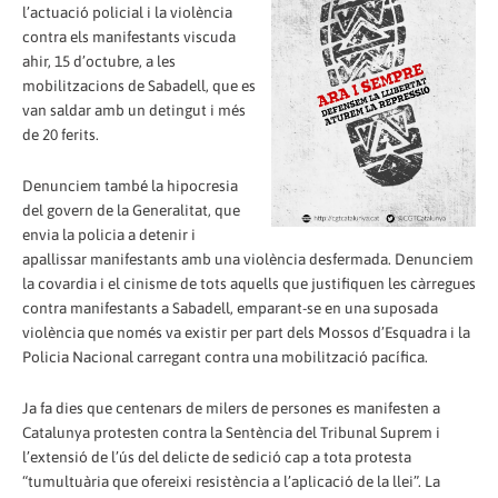
l’actuació policial i la violència
contra els manifestants viscuda
ahir, 15 d’octubre, a les
mobilitzacions de Sabadell, que es
van saldar amb un detingut i més
de 20 ferits.
Denunciem també la hipocresia
del govern de la Generalitat, que
envia la policia a detenir i
apallissar manifestants amb una violència desfermada. Denunciem
la covardia i el cinisme de tots aquells que justifiquen les càrregues
contra manifestants a Sabadell, emparant-se en una suposada
violència que només va existir per part dels Mossos d’Esquadra i la
Policia Nacional carregant contra una mobilització pacífica.
Ja fa dies que centenars de milers de persones es manifesten a
Catalunya protesten contra la Sentència del Tribunal Suprem i
l’extensió de l’ús del delicte de sedició cap a tota protesta
“tumultuària que ofereixi resistència a l’aplicació de la llei”. La