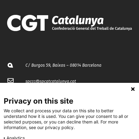
C/ Burgos 59, Baixos – 08014 Barcelona
spccc@
spcgtcatalunya.cat
935 120 481
Privacy on this site
We collect and process your data on this site to better
@CGTCatalunya
understand how it is used. You can give your consent to all or
selected purposes, or you can decline them all. For more
information, see our privacy policy.
cgtcatalunya
Analytics