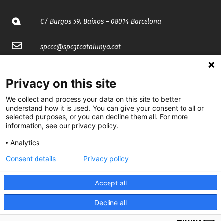
C/ Burgos 59, Baixos – 08014 Barcelona
spccc@
spcgtcatalunya.cat
935 120 481
Privacy on this site
We collect and process your data on this site to better
@CGTCatalunya
understand how it is used. You can give your consent to all or
selected purposes, or you can decline them all. For more
cgtcatalunya
information, see our privacy policy.
CGTCatalunya
Analytics
cgtcatalunya
Consent details
Privacy policy
Accept all
Desenvolupat per
Decline all