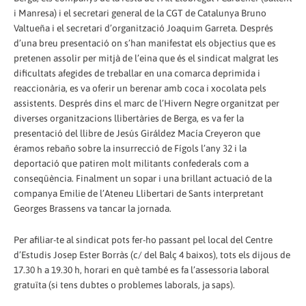
i Manresa) i el secretari general de la CGT de Catalunya Bruno
Valtueña i el secretari d’organització Joaquim Garreta. Després
d’una breu presentació on s’han manifestat els objectius que es
pretenen assolir per mitjà de l’eina que és el sindicat malgrat les
dificultats afegides de treballar en una comarca deprimida i
reaccionària, es va oferir un berenar amb coca i xocolata pels
assistents. Després dins el marc de l’Hivern Negre organitzat per
diverses organitzacions llibertàries de Berga, es va fer la
presentació del llibre de Jesús Giráldez Macía Creyeron que
éramos rebaño sobre la insurrecció de Fígols l’any 32 i la
deportació que patiren molt militants confederals com a
conseqüència. Finalment un sopar i una brillant actuació de la
companya Emilie de l’Ateneu Llibertari de Sants interpretant
Georges Brassens va tancar la jornada.
Per afiliar-te al sindicat pots fer-ho passant pel local del Centre
d’Estudis Josep Ester Borràs (c/ del Balç 4 baixos), tots els dijous de
17.30 h a 19.30 h, horari en què també es fa l’assessoria laboral
gratuïta (si tens dubtes o problemes laborals, ja saps).