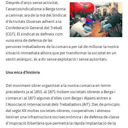
Després d’anys sense activitat,
l’anarcosindicalisme a Berga torna
a caminar, ara de la mà del Sindicat
d’Activitats Diverses adherit a la
Confederació General del Treball
(CGT). El sindicat es defineix com
«una eina de defensa de les
persones treballadores de la comarca per tal de millorar la nostra
situació immediata alhora que per transformar la societat en un
sentit anàrquic, és a dir sense explotació i sense autoritat».
Una mica d’història
Del moviment obrer organitzat a la nostra comarca en tenim
precedents ja al 1855, al 1871 trobem societats obreres a Berga i
comarca i al 1873 algunes d’elles com Berga i Alpens entren a
l’Associació Internacional dels Treballadors (AIT). Des de principis
del segle XX moltes societats obreres, cooperatives i ateneus
teixiran una infrastructura socioeconòmica i de defensa de classe
d’inspiració llibertària que permetrà la ràpida implantació de la