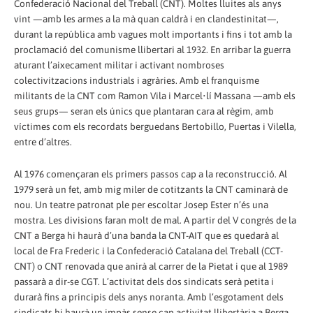
Confederació Nacional del Treball (CNT). Moltes lluites als anys
vint —amb les armes a la mà quan caldrà i en clandestinitat—,
durant la república amb vagues molt importants i fins i tot amb la
proclamació del comunisme llibertari al 1932. En arribar la guerra
aturant l’aixecament militar i activant nombroses
colectivitzacions industrials i agràries. Amb el franquisme
militants de la CNT com Ramon Vila i Marcel•lí Massana —amb els
seus grups— seran els únics que plantaran cara al règim, amb
víctimes com els recordats berguedans Bertobillo, Puertas i Vilella,
entre d’altres.
Al 1976 començaran els primers passos cap a la reconstrucció. Al
1979 serà un fet, amb mig miler de cotitzants la CNT caminarà de
nou. Un teatre patronat ple per escoltar Josep Ester n’és una
mostra. Les divisions faran molt de mal. A partir del V congrés de la
CNT a Berga hi haurà d’una banda la CNT-AIT que es quedarà al
local de Fra Frederic i la Confederació Catalana del Treball (CCT-
CNT) o CNT renovada que anirà al carrer de la Pietat i que al 1989
passarà a dir-se CGT. L’activitat dels dos sindicats serà petita i
durarà fins a principis dels anys noranta. Amb l’esgotament dels
sindicats hi haurà un impàs sense cap activitat llibertària a Berga.