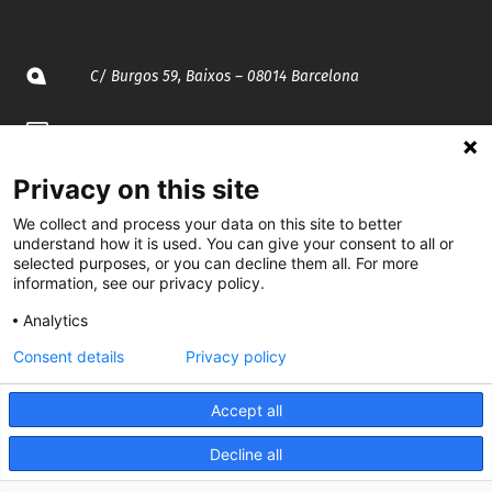
C/ Burgos 59, Baixos – 08014 Barcelona
spccc@
spcgtcatalunya.cat
935 120 481
Privacy on this site
We collect and process your data on this site to better
understand how it is used. You can give your consent to all or
@CGTCatalunya
selected purposes, or you can decline them all. For more
information, see our privacy policy.
cgtcatalunya
Analytics
CGTCatalunya
Consent details
Privacy policy
cgtcatalunya
Accept all
Decline all
Desenvolupat per