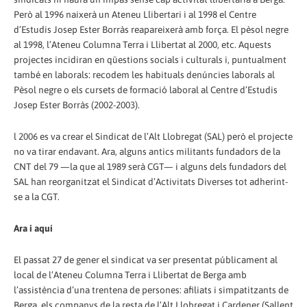
Però al 1996 naixerà un Ateneu Llibertari i al 1998 el Centre
d’Estudis Josep Ester Borràs reapareixerà amb força. El pèsol negre
al 1998, l’Ateneu Columna Terra i Llibertat al 2000, etc. Aquests
projectes incidiran en qüestions socials i culturals i, puntualment
també en laborals: recodem les habituals denúncies laborals al
Pèsol negre o els cursets de formació laboral al Centre d’Estudis
Josep Ester Borràs (2002-2003).
l 2006 es va crear el Sindicat de l’Alt Llobregat (SAL) però el projecte
no va tirar endavant. Ara, alguns antics militants fundadors de la
CNT del 79 —la que al 1989 serà CGT— i alguns dels fundadors del
SAL han reorganitzat el Sindicat d’Activitats Diverses tot adherint-
se a la CGT.
Ara i aquí
El passat 27 de gener el sindicat va ser presentat públicament al
local de l’Ateneu Columna Terra i Llibertat de Berga amb
l’assistència d’una trentena de persones: afiliats i simpatitzants de
Berga, els companys de la resta de l’Alt Llobregat i Cardener (Sallent