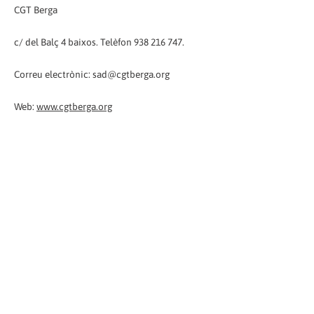
CGT Berga
c/ del Balç 4 baixos. Telèfon 938 216 747.
Correu electrònic: sad@cgtberga.org
Web:
www.cgtberga.org