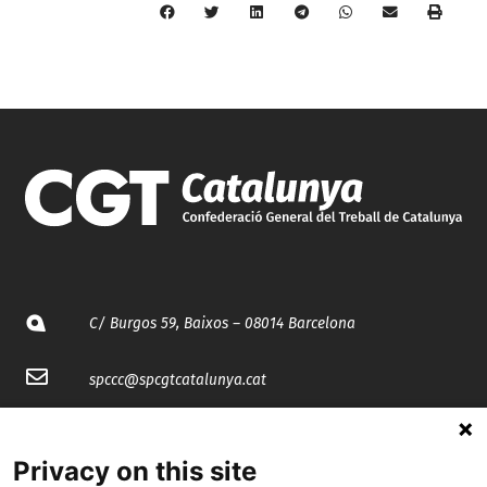
C/ Burgos 59, Baixos – 08014 Barcelona
spccc@
spcgtcatalunya.cat
935 120 481
Privacy on this site