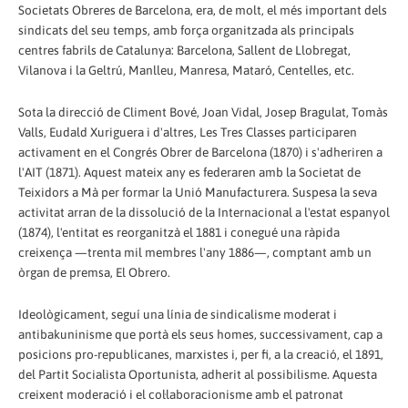
Societats Obreres de Barcelona, era, de molt, el més important dels
sindicats del seu temps, amb força organitzada als principals
centres fabrils de Catalunya: Barcelona, Sallent de Llobregat,
Vilanova i la Geltrú, Manlleu, Manresa, Mataró, Centelles, etc.
Sota la direcció de Climent Bové, Joan Vidal, Josep Bragulat, Tomàs
Valls, Eudald Xuriguera i d'altres, Les Tres Classes participaren
activament en el Congrés Obrer de Barcelona (1870) i s'adheriren a
l'AIT (1871). Aquest mateix any es federaren amb la Societat de
Teixidors a Mà per formar la Unió Manufacturera. Suspesa la seva
activitat arran de la dissolució de la Internacional a l'estat espanyol
(1874), l'entitat es reorganitzà el 1881 i conegué una ràpida
creixença —trenta mil membres l'any 1886—, comptant amb un
òrgan de premsa, El Obrero.
Ideològicament, seguí una línia de sindicalisme moderat i
antibakuninisme que portà els seus homes, successivament, cap a
posicions pro-republicanes, marxistes i, per fi, a la creació, el 1891,
del Partit Socialista Oportunista, adherit al possibilisme. Aquesta
creixent moderació i el col·laboracionisme amb el patronat