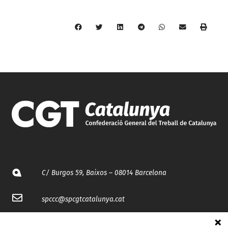
C/ Burgos 59, Baixos – 08014 Barcelona
spccc@
spcgtcatalunya.cat
935 120 481