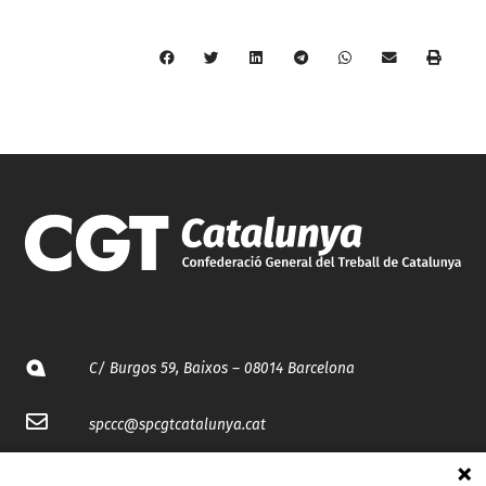
C/ Burgos 59, Baixos – 08014 Barcelona
spccc@
spcgtcatalunya.cat
935 120 481