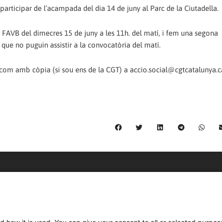
 participar de l’acampada del dia 14 de juny al Parc de la Ciutadella.
 FAVB del dimecres 15 de juny a les 11h. del matí, i fem una segona
 que no puguin assistir a la convocatòria del matí.
com amb còpia (si sou ens de la CGT) a accio.social@cgtcatalunya.c
C/ Burgos 59, Baixos – 08014 Barcelona
spccc@
spcgtcatalunya.cat