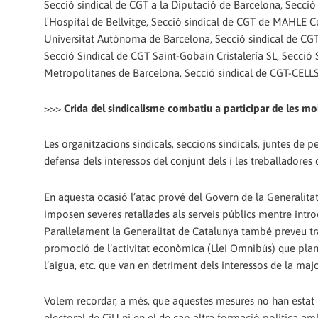
Secció sindical de CGT a la Diputació de Barcelona, Secció 
l'Hospital de Bellvitge, Secció sindical de CGT de MAHLE
Universitat Autònoma de Barcelona, Secció sindical de CGT 
Secció Sindical de CGT Saint-Gobain Cristalería SL, Secció 
Metropolitanes de Barcelona, Secció sindical de CGT-CELLS 
>>>
Crida del sindicalisme combatiu a participar de les mo
Les organitzacions sindicals, seccions sindicals, juntes d
defensa dels interessos del conjunt dels i les treballadores
En aquesta ocasió l’atac prové del Govern de la Generalita
imposen severes retallades als serveis públics mentre intro
Paral·lelament la Generalitat de Catalunya també preveu trami
promoció de l’activitat econòmica (Llei Omnibús) que plan
l’aigua, etc. que van en detriment dels interessos de la majo
Volem recordar, a més, que aquestes mesures no han estat
electoral de CiU ni en el de cap altra formació política am