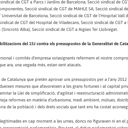
sindical de CGT a Parcs i Jardins de Barcelona, Secció sindical de CG
 Componentes, Secció sindical de CGT de MAHLE SA, Secció sindical d
Universitat de Barcelona, Secció sindical de CGT de l'Hospital Vall 
Sindical de CGT del Hospital de Viladecans, Secció sindical de CGT a l
(Sincrotó Alba), Secció sindical de CGT a Aigües Ter Llobregat.
bilitzacions del 15J contra els pressupostos de la Generalitat de Cat
e personal i comitès d’empresa sotasignants refermem el nostre compr
 que ara, una vegada més, estan sent atacats.
t de Catalunya que pretén aprovar uns pressupostos per a l’any 2012
dueixen mesures que afavoreixen a les grans fortunes i al capital priv
tar la Llei de simplificació, d’agilitat i reestructuració administrati
teja reformes en matèria d’urbanisme, medi ambient, mútues, distri
ria de la població i dels drets socials que tant ens ha costat aconsegu
 legitimades en cap moment a les urnes, doncs no figuraven ni en el
b representació parlamentària. Per tant, el debat parlamentari sobre