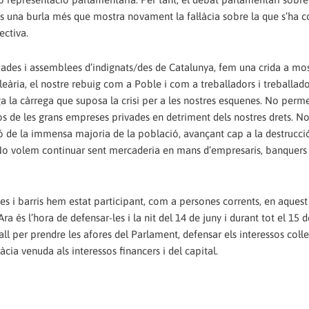
 una burla més que mostra novament la fal·làcia sobre la que s’ha co
ectiva.
pades i assemblees d’indignats/des de Catalunya, fem una crida a mo
leària, el nostre rebuig com a Poble i com a treballadors i treballado
a la càrrega que suposa la crisi per a les nostres esquenes. No perm
os de les grans empreses privades en detriment dels nostres drets. N
ó de la immensa majoria de la població, avançant cap a la destrucci
. No volem continuar sent mercaderia en mans d’empresaris, banquers 
les i barris hem estat participant, com a persones corrents, en aque
ra és l’hora de defensar-les i la nit del 14 de juny i durant tot el 15 d
all per prendre les afores del Parlament, defensar els interessos col·le
cia venuda als interessos financers i del capital.