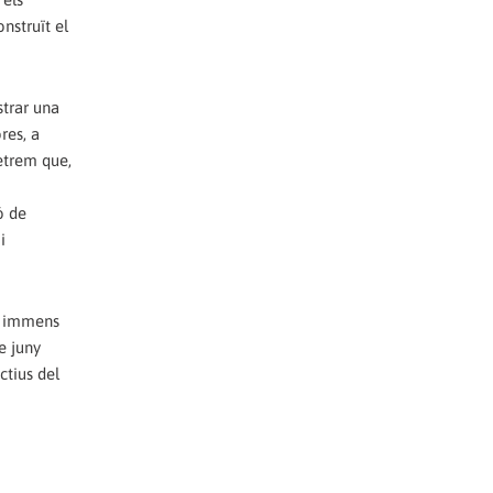
nstruït el
strar una
res, a
etrem que,
o
ó de
i
st immens
e juny
ctius del