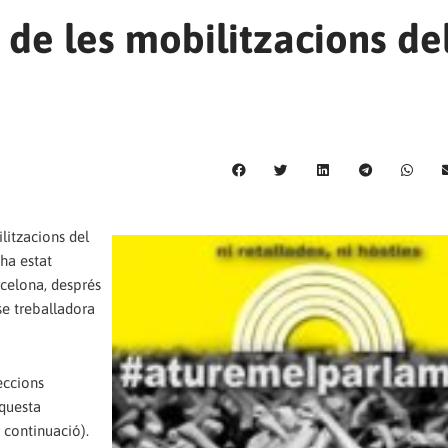
 de les mobilitzacions de
litzacions del
ha estat
celona, després
se treballadora
eccions
aquesta
 continuació).