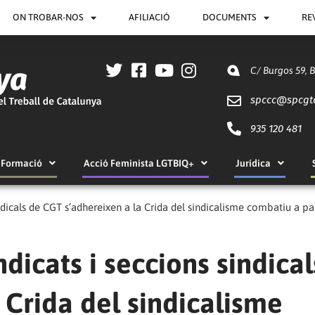
ON TROBAR-NOS
AFILIACIÓ
DOCUMENTS
RE
C/ Burgos 59, 
spccc@
spcgt
935 120 481
Formació
Acció Feminista LGTBIQ+
Jurídica
indicals de CGT s’adhereixen a la Crida del sindicalisme combatiu a pa
ndicats i seccions sindica
 Crida del sindicalisme