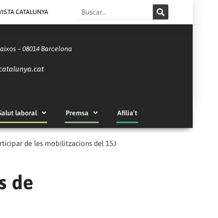
Search
VISTA CATALUNYA
Baixos – 08014 Barcelona
catalunya.cat
Salut laboral
Premsa
Afilia’t
rticipar de les mobilitzacions del 15J
ls de