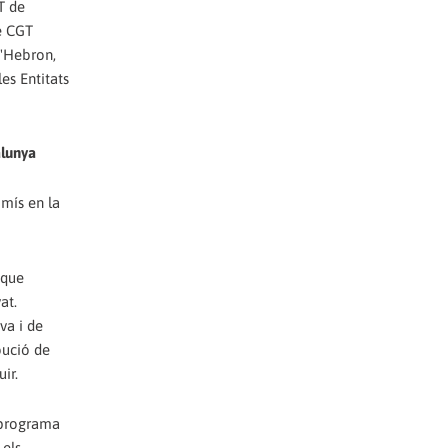
T de
e CGT
d'Hebron,
es Entitats
alunya
omís en la
 que
at.
va i de
bució de
ir.
 programa
 els