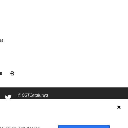
at
@CGTCatalunya
cgtcatalunya
CGTCatalunya
cgtcatalunya