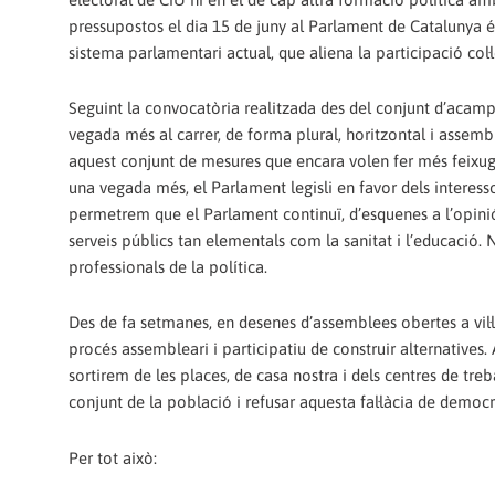
pressupostos el dia 15 de juny al Parlament de Catalunya és
sistema parlamentari actual, que aliena la participació col·l
Seguint la convocatòria realitzada des del conjunt d’acam
vegada més al carrer, de forma plural, horitzontal i assemb
aquest conjunt de mesures que encara volen fer més feixug
una vegada més, el Parlament legisli en favor dels interess
permetrem que el Parlament continuï, d’esquenes a l’opini
serveis públics tan elementals com la sanitat i l’educació
professionals de la política.
Des de fa setmanes, en desenes d’assemblees obertes a vil·
procés assembleari i participatiu de construir alternatives. A
sortirem de les places, de casa nostra i dels centres de treb
conjunt de la població i refusar aquesta fal·làcia de democrà
Per tot això: