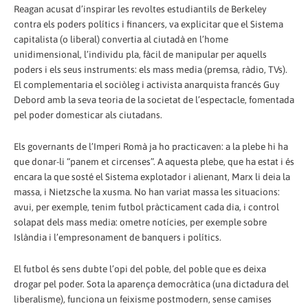
Reagan acusat d’inspirar les revoltes estudiantils de Berkeley
contra els poders polítics i financers, va explicitar que el Sistema
capitalista (o liberal) convertia al ciutadà en l’home
unidimensional, l’individu pla, fàcil de manipular per aquells
poders i els seus instruments: els mass media (premsa, ràdio, TVs).
El complementaria el sociòleg i activista anarquista francés Guy
Debord amb la seva teoria de la societat de l’espectacle, fomentada
pel poder domesticar als ciutadans.
Els governants de l’Imperi Romà ja ho practicaven: a la plebe hi ha
que donar-li “panem et circenses”. A aquesta plebe, que ha estat i és
encara la que sosté el Sistema explotador i alienant, Marx li deia la
massa, i Nietzsche la xusma. No han variat massa les situacions:
avui, per exemple, tenim futbol pràcticament cada dia, i control
solapat dels mass media: ometre notícies, per exemple sobre
Islàndia i l’empresonament de banquers i polítics.
El futbol és sens dubte l’opi del poble, del poble que es deixa
drogar pel poder. Sota la aparença democràtica (una dictadura del
liberalisme), funciona un feixisme postmodern, sense camises