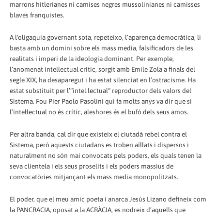
marrons hitlerianes ni camises negres mussolinianes ni camisses
blaves franquistes.
A l'oligaquia governant sota, repeteixo, l’aparença democràtica, li
basta amb un domini sobre els mass media, falsificadors de les
realitats i imperi de la ideologia dominant. Per exemple,
l’anomenat intel·lectual crític, sorgit amb Emile Zola a finals del
segle XIX, ha desaparegut i ha estat silenciat en l’ostracisme. Ha
estat substituit per l’“intel.lectual“ reproductor dels valors del
Sistema. Fou Pier Paolo Pasolini qui fa molts anys va dir que si
l’intel·lectual no és crític, aleshores és el bufó dels seus amos.
Per altra banda, cal dir que existeix el ciutadà rebel contra el
Sistema, però aquests ciutadans es troben aïllats i dispersos i
naturalment no són mai convocats pels poders, els quals tenen la
seva clientela i els seus proselits i els poders massius de
convocatòries mitjançant els mass media monopolitzats.
El poder, que el meu amic poeta i anarca Jesús Lizano defineix com
la PANCRACIA, oposat a la ACRÀCIA, es nodreix d’aquells que