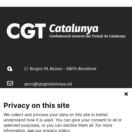
C/ Burgos 59, Baixos – 08014 Barcelona
spccc@
spcgtcatalunya.cat
935 120 481
Privacy on this site
We collect and process your data on this site to better
@CGTCatalunya
understand how it is used. You can give your consent to all or
selected purposes, or you can decline them all. For more
cgtcatalunya
information, see our privacy policy.