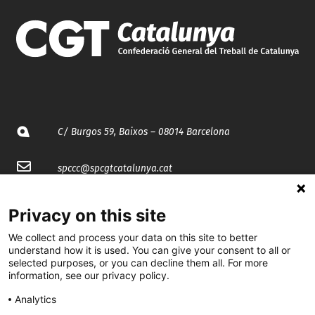
C/ Burgos 59, Baixos – 08014 Barcelona
spccc@
spcgtcatalunya.cat
935 120 481
Privacy on this site
We collect and process your data on this site to better
@CGTCatalunya
understand how it is used. You can give your consent to all or
selected purposes, or you can decline them all. For more
cgtcatalunya
information, see our privacy policy.
CGTCatalunya
Analytics