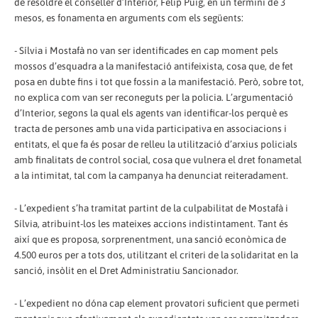
de resoldre el conseller d’Interior, Felip Puig, en un termini de 3
mesos, es fonamenta en arguments com els següents:
- Sílvia i Mostafà no van ser identificades en cap moment pels
mossos d’esquadra a la manifestació antifeixista, cosa que, de fet
posa en dubte fins i tot que fossin a la manifestació. Però, sobre tot,
no explica com van ser reconeguts per la policia. L’argumentació
d’Interior, segons la qual els agents van identificar-los perquè es
tracta de persones amb una vida participativa en associacions i
entitats, el que fa és posar de relleu la utilització d’arxius policials
amb finalitats de control social, cosa que vulnera el dret fonametal
a la intimitat, tal com la campanya ha denunciat reiteradament.
- L’expedient s’ha tramitat partint de la culpabilitat de Mostafà i
Sílvia, atribuint-los les mateixes accions indistintament. Tant és
així que es proposa, sorprenentment, una sanció econòmica de
4.500 euros per a tots dos, utilitzant el criteri de la solidaritat en la
sanció, insòlit en el Dret Administratiu Sancionador.
- L’expedient no dóna cap element provatori suficient que permeti