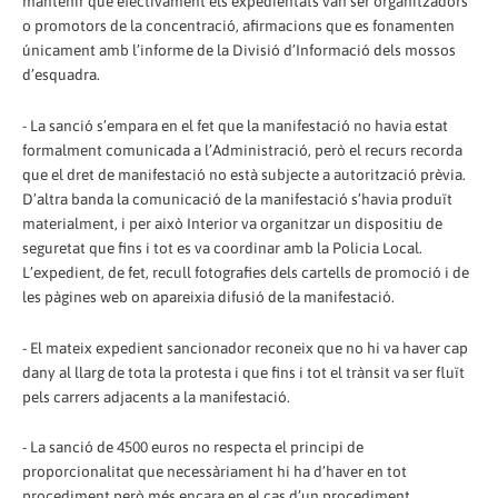
mantenir que efectivament els expedientats van ser organitzadors
o promotors de la concentració, afirmacions que es fonamenten
únicament amb l’informe de la Divisió d’Informació dels mossos
d’esquadra.
- La sanció s’empara en el fet que la manifestació no havia estat
formalment comunicada a l’Administració, però el recurs recorda
que el dret de manifestació no està subjecte a autorització prèvia.
D’altra banda la comunicació de la manifestació s’havia produït
materialment, i per això Interior va organitzar un dispositiu de
seguretat que fins i tot es va coordinar amb la Policia Local.
L’expedient, de fet, recull fotografies dels cartells de promoció i de
les pàgines web on apareixia difusió de la manifestació.
- El mateix expedient sancionador reconeix que no hi va haver cap
dany al llarg de tota la protesta i que fins i tot el trànsit va ser fluït
pels carrers adjacents a la manifestació.
- La sanció de 4500 euros no respecta el principi de
proporcionalitat que necessàriament hi ha d’haver en tot
procediment però més encara en el cas d’un procediment