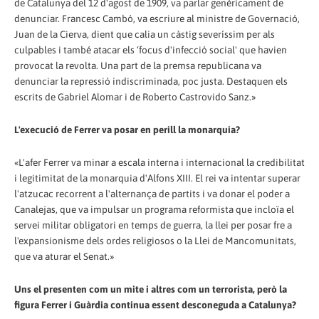
de Catalunya del 12 d'agost de 1909, va parlar genèricament de
denunciar. Francesc Cambó, va escriure al ministre de Governació,
Juan de la Cierva, dient que calia un càstig severíssim per als
culpables i també atacar els ‘focus d'infecció social' que havien
provocat la revolta. Una part de la premsa republicana va
denunciar la repressió indiscriminada, poc justa. Destaquen els
escrits de Gabriel Alomar i de Roberto Castrovido Sanz.»
L'execució de Ferrer va posar en perill la monarquia?
«L'afer Ferrer va minar a escala interna i internacional la credibilitat
i legitimitat de la monarquia d'Alfons XIII. El rei va intentar superar
l'atzucac recorrent a l'alternança de partits i va donar el poder a
Canalejas, que va impulsar un programa reformista que incloïa el
servei militar obligatori en temps de guerra, la llei per posar fre a
l'expansionisme dels ordes religiosos o la Llei de Mancomunitats,
que va aturar el Senat.»
Uns el presenten com un mite i altres com un terrorista, però la
figura Ferrer i Guàrdia continua essent desconeguda a Catalunya?