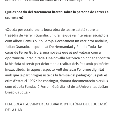
homes i dones a favor de l'educació i la cultura popular.»
Què es pot dir del tractament literari sobre la persona de Ferrer i el
seu entorn?
«Queda per escriure una bona obra de teatre català sobre la
tragèdia de Ferrer i Guàrdia, un drama que va interessar escriptors
com Albert Camus o Pío Baroja. Recentment un escriptor andalús,
Julián Granado, ha publicat De Hermandad y Polilla. Todas las
caras de Ferrer Guàrdia, una novel·la que es pot valorar com a
oportunista i precipitada. Una novel·la històrica no pot anar contra
la història ni servir per deformar la realitat dels fets amb palmàries
inexactituds. En aquest aspecte, vull destacar l'enorme dignitat
amb què la part progressista de la família del pedagog que patí el
crim d'estat el 1909 s'ha captingut, donant documentació a arxius
com el de la Fundació Ferrer i Guàrdia i el de la Universitat de San
Diego-La Jolla.»
PERE SOLÀ I GUSSINYER CATEDRÀTIC D'HISTÒRIA DE L'EDUCACIÓ
DE LA UAB