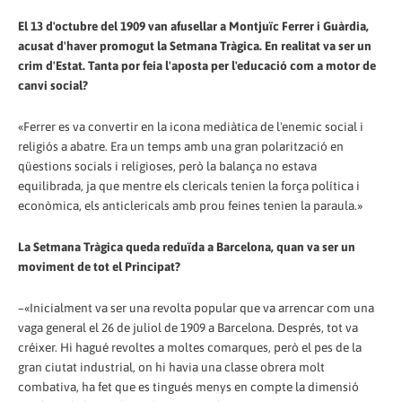
El 13 d'octubre del 1909 van afusellar a Montjuïc Ferrer i Guàrdia,
acusat d'haver promogut la Setmana Tràgica. En realitat va ser un
crim d'Estat. Tanta por feia l'aposta per l'educació com a motor de
canvi social?
«Ferrer es va convertir en la icona mediàtica de l'enemic social i
religiós a abatre. Era un temps amb una gran polarització en
qüestions socials i religioses, però la balança no estava
equilibrada, ja que mentre els clericals tenien la força política i
econòmica, els anticlericals amb prou feines tenien la paraula.»
La Setmana Tràgica queda reduïda a Barcelona, quan va ser un
moviment de tot el Principat?
–«Inicialment va ser una revolta popular que va arrencar com una
vaga general el 26 de juliol de 1909 a Barcelona. Després, tot va
créixer. Hi hagué revoltes a moltes comarques, però el pes de la
gran ciutat industrial, on hi havia una classe obrera molt
combativa, ha fet que es tingués menys en compte la dimensió