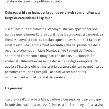
catalana de la revolta política i social.»
Quin paper hi van jugar, per la por de perdre els seus privilegis, la
burgesia catalanista i l'Església?
«La burgesia, la catalanista i l'espanyolista, van apostar per una
sortida que refermés l'ordre social i que fos un sonat escarment. La
dreta espanyola i la dreta catalana que donava suport a Maura, es
mostrà resoluda, terriblement resoluda, i des del primer dia de la
revolta, prohoms com Lluís Muntadas, de Foment del Treball,
apuntaren Ferrer com a imaginari cap dels revolucionaris. En
acabar els aldarulls exigiren mà de ferro i càstigs exemplars. Pel
que fa a l'Església oficial, malgrat la postura valenta i evangèlica de
persones com Joan Maragall, l'actitud va ser hipòcrita i
inconseqüent amb el mandat del perdó.»
I la premsa?
«La premsa d'ordre de la Lliga, carlina o burgesa, va jugar un paper
fosquíssim avalant la repressió. Pol, és a dir, Ferran Agulló, a La Veu