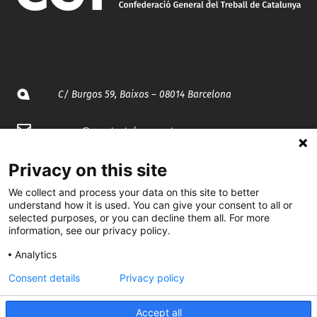
C/ Burgos 59, Baixos – 08014 Barcelona
spccc@
spcgtcatalunya.cat
935 120 481
Privacy on this site
We collect and process your data on this site to better
understand how it is used. You can give your consent to all or
@CGTCatalunya
selected purposes, or you can decline them all. For more
information, see our privacy policy.
cgtcatalunya
Analytics
CGTCatalunya
Consent details
Privacy policy
cgtcatalunya
Accept all