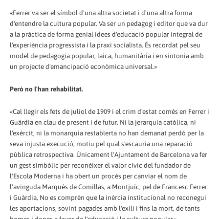
«Ferrer va ser el símbol d'una altra societat i d'una altra forma
d'entendre la cultura popular. Va ser un pedagog i editor que va dur
a la pràctica de forma genial idees d'educació popular integral de
l'experiència progressista i la praxi socialista. És recordat pel seu
model de pedagogia popular, laica, humanitària i en sintonia amb
un projecte d'emancipació econòmica universal.»
Però no l'han rehabilitat.
«Cal llegir els fets de juliol de 1909 i el crim d'estat comès en Ferrer i
Guàrdia en clau de present i de futur. Ni la jerarquia catòlica, ni
l'exèrcit, ni la monarquia restablerta no han demanat perdó per la
seva injusta execució, motiu pel qual s'escauria una reparació
pública retrospectiva. Únicament l'Ajuntament de Barcelona va fer
un gest simbòlic per reconèixer el valor cívic del fundador de
l'Escola Moderna i ha obert un procés per canviar el nom de
l'avinguda Marquès de Comillas, a Montjuïc, pel de Francesc Ferrer
i Guàrdia, No es comprèn que la inèrcia institucional no reconegui
les aportacions, sovint pagades amb l'exili i fins la mort, de tants