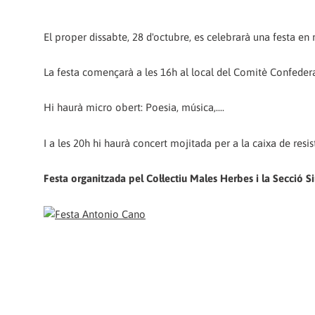
El proper dissabte, 28 d'octubre, es celebrarà una festa e
La festa començarà a les 16h al local del Comitè Confedera
Hi haurà micro obert: Poesia, música,....
I a les 20h hi haurà concert mojitada per a la caixa de resis
Festa organitzada pel Col·lectiu Males Herbes i la Secció Si