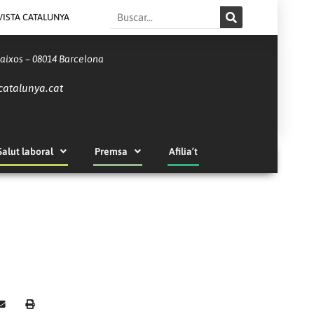
Search
VISTA CATALUNYA
Baixos – 08014 Barcelona
catalunya.cat
Salut laboral
Premsa
Afilia’t