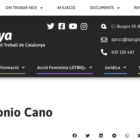
ON TROBAR-NOS
AFILIACIÓ
DOCUMENTS
RE
C/ Burgos 59, 
spccc@
spcgt
935 120 481
Formació
Acció Feminista LGTBIQ+
Jurídica
tonio Cano