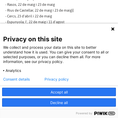
- Rasos, 22 de maig i 23 de maig
- Rius de Castellar, 22 de maig i 23 de maig)]
- Cercs, 23 d'abril i 22 de maig
- Espunyola, l', 22 de maig i 11 d'agost
- Fígols, 15 de maig i 22 de novembre
- Gironella, 12 de maig i 18 d'agost
Privacy on this site
- Gisclareny, 5 de maig i 15 de maig
- Guardiola de Berguedà, 25 d'abril i 22 de maig
We collect and process your data on this site to better
- Gósol, 19 de març i 31 d'octubre
understand how it is used. You can give your consent to all or
- Montclar, 2 de maig i 5 de desembre
selected purposes, or you can decline them all. For more
information, see our privacy policy.
- Montmajor, 22 de maig i 8 de setembre
- Nou de Berguedà, la, 22 de maig i 11 de novembre
Analytics
- Olvan, 23 de maig i 4 d'agost
Consent details
Privacy policy
[(
Cal Rosal, 22 de maig i 7 de juliol)]
- Pobla de Lillet, la, 12 de maig i 6 d'octubre
Accept all
- Puig-reig, 12 de maig i 11 de novembre
Decline all
[(
- Ametlla de Merola, l', 12 de maig i 22 de setembre)]
Powered by
- Quar, la, 1 de setembre i 22 de setembre