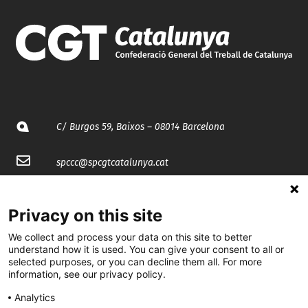
C/ Burgos 59, Baixos – 08014 Barcelona
spccc@
spcgtcatalunya.cat
935 120 481
Privacy on this site
@CGTCatalunya
We collect and process your data on this site to better
understand how it is used. You can give your consent to all or
selected purposes, or you can decline them all. For more
cgtcatalunya
information, see our privacy policy.
CGTCatalunya
Analytics