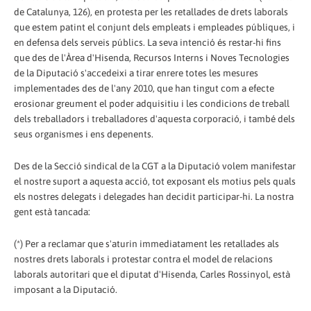
de Catalunya, 126), en protesta per les retallades de drets laborals
que estem patint el conjunt dels empleats i empleades públiques, i
en defensa dels serveis públics. La seva intenció és restar-hi fins
que des de l'Àrea d'Hisenda, Recursos Interns i Noves Tecnologies
de la Diputació s'accedeixi a tirar enrere totes les mesures
implementades des de l'any 2010, que han tingut com a efecte
erosionar greument el poder adquisitiu i les condicions de treball
dels treballadors i treballadores d'aquesta corporació, i també dels
seus organismes i ens depenents.
Des de la Secció sindical de la CGT a la Diputació volem manifestar
el nostre suport a aquesta acció, tot exposant els motius pels quals
els nostres delegats i delegades han decidit participar-hi. La nostra
gent està tancada:
(*) Per a reclamar que s'aturin immediatament les retallades als
nostres drets laborals i protestar contra el model de relacions
laborals autoritari que el diputat d'Hisenda, Carles Rossinyol, està
imposant a la Diputació.