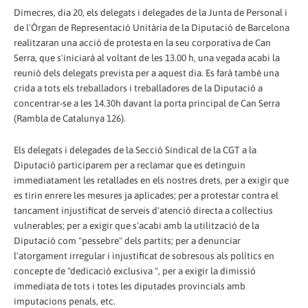
Dimecres, dia 20, els delegats i delegades de la Junta de Personal i
de l'Òrgan de Representació Unitària de la Diputació de Barcelona
realitzaran una acció de protesta en la seu corporativa de Can
Serra, que s'iniciarà al voltant de les 13.00 h, una vegada acabi la
reunió dels delegats prevista per a aquest dia. Es farà també una
crida a tots els treballadors i treballadores de la Diputació a
concentrar-se a les 14.30h davant la porta principal de Can Serra
(Rambla de Catalunya 126).
Els delegats i delegades de la Secció Sindical de la CGT a la
Diputació participarem per a reclamar que es detinguin
immediatament les retallades en els nostres drets, per a exigir que
es tirin enrere les mesures ja aplicades; per a protestar contra el
tancament injustificat de serveis d'atenció directa a col·lectius
vulnerables; per a exigir que s'acabi amb la utilització de la
Diputació com "pessebre" dels partits; per a denunciar
l'atorgament irregular i injustificat de sobresous als polítics en
concepte de "dedicació exclusiva ", per a exigir la dimissió
immediata de tots i totes les diputades provincials amb
imputacions penals, etc.