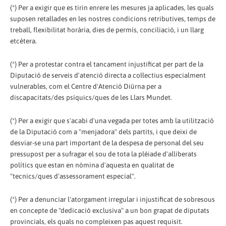
(*) Per a exigir que es tirin enrere les mesures ja aplicades, les quals
suposen retallades en les nostres condicions retributives, temps de
treball, flexibilitat horària, dies de permís, conciliació, i un llarg
etcètera.
(*) Per a protestar contra el tancament injustificat per part de la
Diputació de serveis d'atenció directa a col·lectius especialment
vulnerables, com el Centre d'Atenció Diürna per a
discapacitats/des psíquics/ques de les Llars Mundet.
(*) Per a exigir que s'acabi d'una vegada per totes amb la utilització
de la Diputació com a "menjadora" dels partits, i que deixi de
desviar-se una part important de la despesa de personal del seu
pressupost per a sufragar el sou de tota la plèiade d'alliberats
polítics que estan en nòmina d'aquesta en qualitat de
"tecnics/ques d'assessorament especial".
(*) Per a denunciar l'atorgament irregular i injustificat de sobresous
en concepte de "dedicació exclusiva" a un bon grapat de diputats
provincials, els quals no compleixen pas aquest requisit.