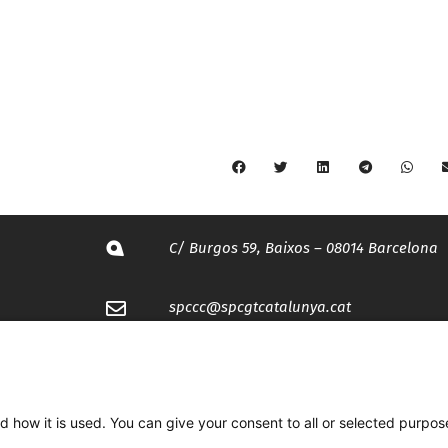
C/ Burgos 59, Baixos – 08014 Barcelona
spccc@
spcgtcatalunya.cat
935 120 481
d how it is used. You can give your consent to all or selected purpos