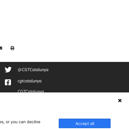
@CGTCatalunya
cgtcatalunya
CGTCatalunya
cgtcatalunya
es, or you can decline
Accept all