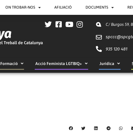
ON TROBAR-NOS
AFILIACIÓ
DOCUMENTS
RE
C/ Burgos 59, 
spccc@
spcgt
935 120 481
Formació
Acció Feminista LGTBIQ+
Jurídica