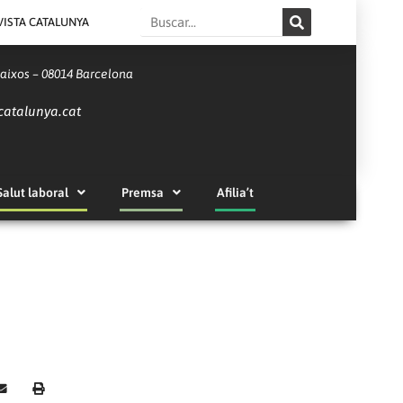
Search
VISTA CATALUNYA
Baixos – 08014 Barcelona
catalunya.cat
Salut laboral
Premsa
Afilia’t