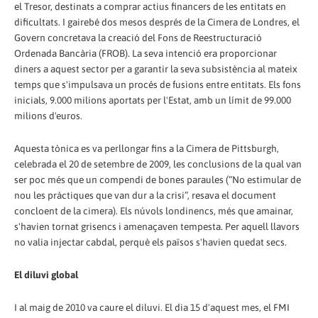
el Tresor, destinats a comprar actius financers de les entitats en
dificultats. I gairebé dos mesos després de la Cimera de Londres, el
Govern concretava la creació del Fons de Reestructuració
Ordenada Bancària (FROB). La seva intenció era proporcionar
diners a aquest sector per a garantir la seva subsistència al mateix
temps que s'impulsava un procés de fusions entre entitats. Els fons
inicials, 9.000 milions aportats per l'Estat, amb un límit de 99.000
milions d'euros.
Aquesta tònica es va perllongar fins a la Cimera de Pittsburgh,
celebrada el 20 de setembre de 2009, les conclusions de la qual van
ser poc més que un compendi de bones paraules (“No estimular de
nou les pràctiques que van dur a la crisi”, resava el document
concloent de la cimera). Els núvols londinencs, més que amainar,
s'havien tornat grisencs i amenaçaven tempesta. Per aquell llavors
no valia injectar cabdal, perquè els països s'havien quedat secs.
El diluvi global
I al maig de 2010 va caure el diluvi. El dia 15 d'aquest mes, el FMI