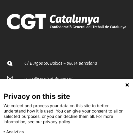
C/ Burgos 59, Baixos – 08014 Barcelona
spccc@
spcgtcatalunya.cat
935 120 481
Privacy on this site
We collect and process your data on this site to better
understand how it is used. You can give your consent to all or
@CGTCatalunya
selected purposes, or you can decline them all. For more
information, see our privacy policy.
cgtcatalunya
Analytics