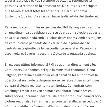
laboral (aprovada el 9 de setembre de 2010), la reforma de les
pensions, la retirada de la prestació de 426 euros als desocupats
que havien esgotat totes les anteriors, la Llei d'Economia
Sostenible (que incloïa en el seu haver la discutida Llei Sinde), etc.
Per a seguir complint les exigències del FMI, Espanya es va enrolar
en una dinàmica de subhasta del seu deute com solució a aquesta
nova crisi, combinada amb ús i abús de les tisores. Amb els mitjans
de comunicació pendents de la variació de la prima de risc i
centrats en la qüestió de la desconfiança general en l'economia
espanyola, el Govern ha seguit la lògica de la retallada de drets.
En els seus últims informes, el FMI va apuntar directament a les
Comunitats Autònomes, pel que la ministra d'Economia, Elena
Salgado, s'apressava a introduir en el debat de les autonomies la
qüestió del sostre de la despesa, no sense rebre diverses crítiques
per part d'alguns representants territorials. Comunitats com
Catalunya i Madrid es van animar a col·laborar. Retallades en
subvencions, increment del preu del transport públic, paralització
d'obres regionals… i altres mesures com les retallades en l'educació
pública madrilenya (augment d'hores lectives per a professors,