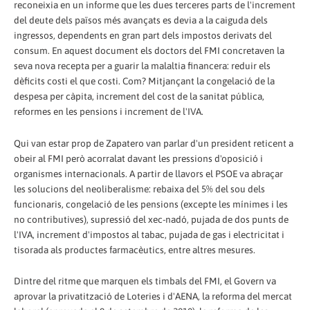
reconeixia en un informe que les dues terceres parts de l'increment
del deute dels països més avançats es devia a la caiguda dels
ingressos, dependents en gran part dels impostos derivats del
consum. En aquest document els doctors del FMI concretaven la
seva nova recepta per a guarir la malaltia financera: reduir els
dèficits costi el que costi. Com? Mitjançant la congelació de la
despesa per càpita, increment del cost de la sanitat pública,
reformes en les pensions i increment de l'IVA.
Qui van estar prop de Zapatero van parlar d'un president reticent a
obeir al FMI però acorralat davant les pressions d'oposició i
organismes internacionals. A partir de llavors el PSOE va abraçar
les solucions del neoliberalisme: rebaixa del 5% del sou dels
funcionaris, congelació de les pensions (excepte les mínimes i les
no contributives), supressió del xec-nadó, pujada de dos punts de
l'IVA, increment d'impostos al tabac, pujada de gas i electricitat i
tisorada als productes farmacèutics, entre altres mesures.
Dintre del ritme que marquen els timbals del FMI, el Govern va
aprovar la privatització de Loteries i d'AENA, la reforma del mercat