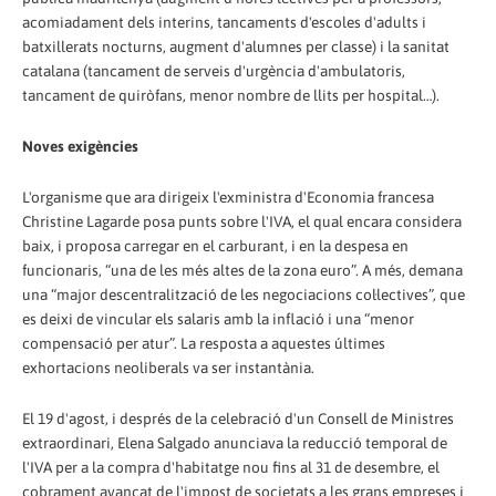
acomiadament dels interins, tancaments d'escoles d'adults i
batxillerats nocturns, augment d'alumnes per classe) i la sanitat
catalana (tancament de serveis d'urgència d'ambulatoris,
tancament de quiròfans, menor nombre de llits per hospital…).
Noves exigències
L'organisme que ara dirigeix l'exministra d'Economia francesa
Christine Lagarde posa punts sobre l'IVA, el qual encara considera
baix, i proposa carregar en el carburant, i en la despesa en
funcionaris, “una de les més altes de la zona euro”. A més, demana
una “major descentralització de les negociacions col·lectives”, que
es deixi de vincular els salaris amb la inflació i una “menor
compensació per atur”. La resposta a aquestes últimes
exhortacions neoliberals va ser instantània.
El 19 d'agost, i després de la celebració d'un Consell de Ministres
extraordinari, Elena Salgado anunciava la reducció temporal de
l'IVA per a la compra d'habitatge nou fins al 31 de desembre, el
cobrament avançat de l'impost de societats a les grans empreses i