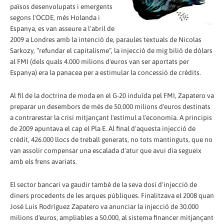
països desenvolupats i emergents
segons l'OCDE, més Holanda i
Espanya, es van asseure a l'abril de
2009 a Londres amb la intenció de, paraules textuals de Nicolas
Sarkozy, “refundar el capitalisme”, la injecció de mig bilió de dòlars
al FMI (dels quals 4.000 milions d'euros van ser aportats per
Espanya) era la panacea per a estimular la concessió de crèdits.
Al fil de la doctrina de moda en el G-20 induïda pel FMI, Zapatero va
preparar un desembors de més de 50.000 milions d'euros destinats
a contrarestar la crisi mitjançant l'estímul a l'economia. A principis
de 2009 apuntava el cap el Pla E. Al final d'aquesta injecció de
crèdit, 426.000 llocs de treball generats, no tots mantinguts, que no
van assolir compensar una escalada d'atur que avui dia segueix
amb els frens avariats.
El sector bancari va gaudir també de la seva dosi d'injecció de
diners procedents de les arques públiques. Finalitzava el 2008 quan
José Luis Rodríguez Zapatero va anunciar la injecció de 30.000
milions d'euros, ampliables a 50.000, al sistema financer mitjançant