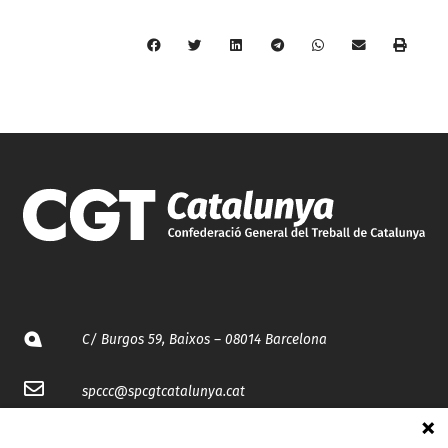
C/ Burgos 59, Baixos – 08014 Barcelona
spccc@
spcgtcatalunya.cat
935 120 481