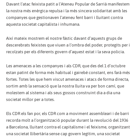
Davant l’atac feixista patit a l’Ateneu Popular de Sarrià manifestem
la nostra més enèrgica repulsa i la més sincera solidaritat amb les
companyes que gestionaven l’ateneu fent barri i lluitant contra
aquesta societat capitalista i inhumana.
Així mateix mostrem el nostre fàstic davant d’aquests grups de
descerebrats feixistes que viuen a l’ombra del poder, protegits per i
recolzats per els diferents govern d’aquest estat i la seva policia.
Les amenaces a les companyes i als CDR, que des del 1 d’octubre
estan patint de forma més habitual i gairebé constant, ens farà més
fortes. Totes les que hem viscut amenaces i atacs de forma directa,
sortim amb la sensació que la nostra lluita va per bon camí, que
molestem al sistema i als seus gossos construint dia a dia una
societat millor per a totes.
Els CDR els fan por, els CDR com a moviment assembleari i de barri
recorda molt a l’organització popular durant la revolució del 1936
a Barcelona, lluitant contra el capitalisme i el feixisme, organitzant
una societat llibertària sense cap govern legítim, una societat