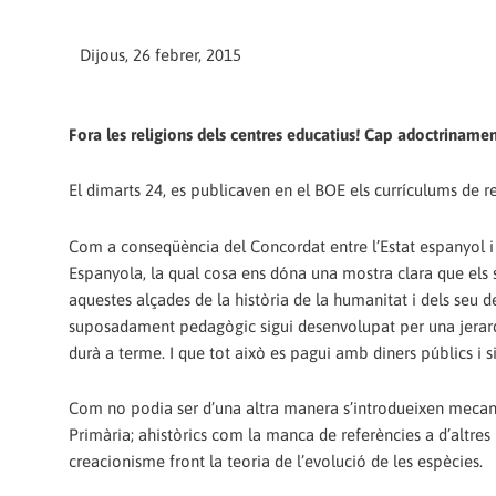
Dijous, 26 febrer, 2015
Fora les religions dels centres educatius! Cap adoctrinamen
El dimarts 24, es publicaven en el BOE els currículums de re
Com a conseqüència del Concordat entre l’Estat espanyol i 
Espanyola, la qual cosa ens dóna una mostra clara que els s
aquestes alçades de la història de la humanitat i dels se
suposadament pedagògic sigui desenvolupat per una jerarqui
durà a terme. I que tot això es pagui amb diners públics i s
Com no podia ser d’una altra manera s’introdueixen mecan
Primària; ahistòrics com la manca de referències a d’altres 
creacionisme front la teoria de l’evolució de les espècies.