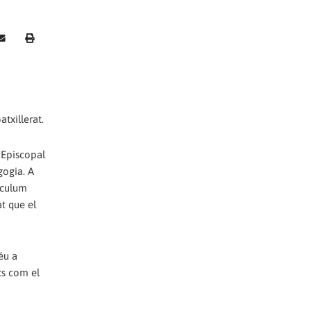
txillerat.
 Episcopal
gogia. A
ículum
t que el
éu a
cs com el