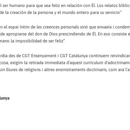
l ser humano para que sea feliz en relación con Él. Los relatos bíblic
 de la creación de la persona y el mundo entero para su servicio”
en el espai íntim de les creences personals sinó que envaeix i conde
nde apropiarse del don de Dios prescindiendo de Él. En eso consiste 
ano la imposibilidad de ser feliz”
àrdia des de CGT Ensenyament i CGT Catalunya continuem reivindican
ual cosa, exigim la retirada immediata d’aquest currículum d’adoctrinam
uin lliures de religions i altres ensinistraments doctrinaris, com ara 
lunya