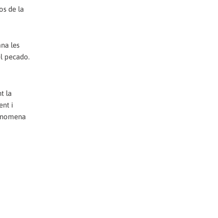
os de la
mna les
el pecado.
t la
ent i
l’anomena