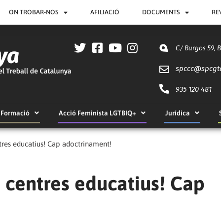
ON TROBAR-NOS
AFILIACIÓ
DOCUMENTS
RE
C/ Burgos 59, 
spccc@
spcgt
935 120 481
Formació
Acció Feminista LGTBIQ+
Jurídica
ntres educatius! Cap adoctrinament!
s centres educatius! Cap