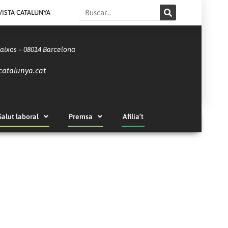
Search
VISTA CATALUNYA
Baixos – 08014 Barcelona
catalunya.cat
Salut laboral
Premsa
Afilia’t