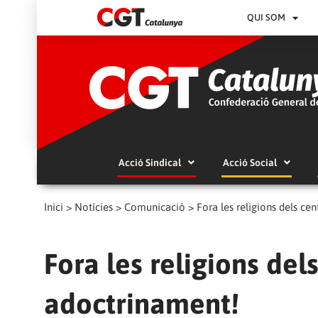
QUI SOM
Acció Sindical
Acció Social
Inici
>
Notícies
>
Comunicació
>
Fora les religions dels ce
Fora les religions del
adoctrinament!