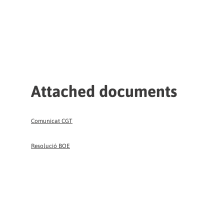
Attached documents
Comunicat CGT
Resolució BOE