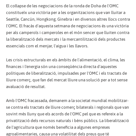
El col·lapse de les negociacions de la ronda de Doha de l'OMC
constitueïx una victòria per a les organitzacions que van lluitar a
Seattle, Cancún, Hongkong, Ginebra i en diversos altres llocs contra
l'OMC. El fracàs d'aquesta setmana de negociacions és una victòria
per als camperols i camperoles en el món sencer que lluiten contra
la liberalització dels mercats i la mercantilització dels productes
essencials com el menjar, l'aigua i les llavors.
Les crisis estructurals en els àmbits de l'alimentació, el clima, les
finances i l'energia són una conseqüència directa d'aquestes
polítiques de liberalització, impulsades per l'OMC i els tractats de
lliure comerç, que fan del mercat lliure una solució per a tot sense
avaluació de resultat.
Amb l'OMC fracassada, demanem a la societat mundial mobilitzar-
se contra els tractats de lliure comerç bilaterals i regionals que van
sovint més lluny que els acords de l'OMC pel que es refereix a la
privatització dels recursos naturals i béns públics. La liberalització
de l'agricultura que només beneficia a algunes empreses
agroalimentaries, causa una volatilitat dels preus que té