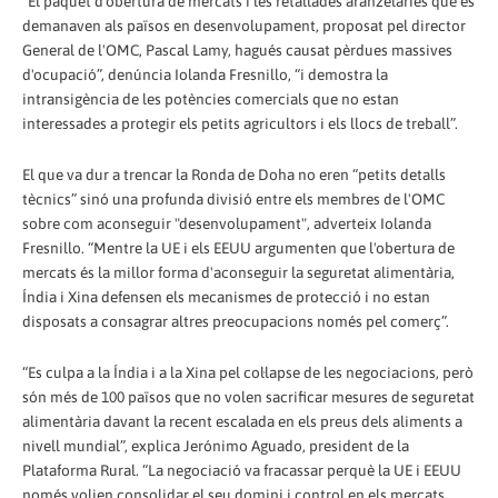
“El paquet d'obertura de mercats i les retallades aranzelàries que es
demanaven als països en desenvolupament, proposat pel director
General de l'OMC, Pascal Lamy, hagués causat pèrdues massives
d'ocupació”, denúncia Iolanda Fresnillo, “i demostra la
intransigència de les potències comercials que no estan
interessades a protegir els petits agricultors i els llocs de treball”.
El que va dur a trencar la Ronda de Doha no eren “petits detalls
tècnics” sinó una profunda divisió entre els membres de l'OMC
sobre com aconseguir "desenvolupament", adverteix Iolanda
Fresnillo. “Mentre la UE i els EEUU argumenten que l'obertura de
mercats és la millor forma d'aconseguir la seguretat alimentària,
Índia i Xina defensen els mecanismes de protecció i no estan
disposats a consagrar altres preocupacions només pel comerç”.
“Es culpa a la Índia i a la Xina pel col·lapse de les negociacions, però
són més de 100 països que no volen sacrificar mesures de seguretat
alimentària davant la recent escalada en els preus dels aliments a
nivell mundial”, explica Jerónimo Aguado, president de la
Plataforma Rural. “La negociació va fracassar perquè la UE i EEUU
només volien consolidar el seu domini i control en els mercats