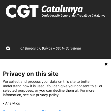
C/ Burgos 59, Baixos – 08014 Barcelona
spccc@
spcgtcatalunya.cat
Privacy on this site
935 120 481
We collect and process your data on this site to better
understand how it is used. You can give your consent to all or
@CGTCatalunya
selected purposes, or you can decline them all. For more
information, see our privacy policy.
cgtcatalunya
Analytics
CGTCatalunya