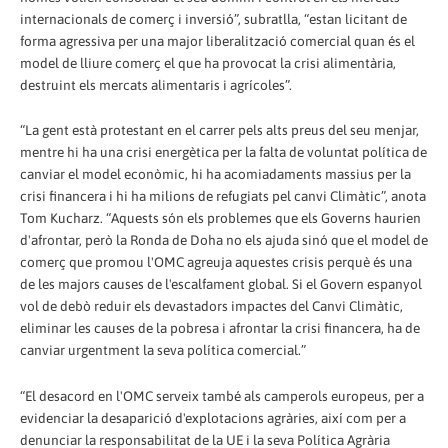
internacionals de comerç i inversió”, subratlla, “estan licitant de
forma agressiva per una major liberalització comercial quan és el
model de lliure comerç el que ha provocat la crisi alimentària,
destruint els mercats alimentaris i agrícoles”.
“La gent està protestant en el carrer pels alts preus del seu menjar,
mentre hi ha una crisi energètica per la falta de voluntat política de
canviar el model econòmic, hi ha acomiadaments massius per la
crisi financera i hi ha milions de refugiats pel canvi Climàtic”, anota
Tom Kucharz. “Aquests són els problemes que els Governs haurien
d'afrontar, però la Ronda de Doha no els ajuda sinó que el model de
comerç que promou l'OMC agreuja aquestes crisis perquè és una
de les majors causes de l'escalfament global. Si el Govern espanyol
vol de debò reduir els devastadors impactes del Canvi Climàtic,
eliminar les causes de la pobresa i afrontar la crisi financera, ha de
canviar urgentment la seva política comercial.”
“El desacord en l'OMC serveix també als camperols europeus, per a
evidenciar la desaparició d'explotacions agràries, així com per a
denunciar la responsabilitat de la UE i la seva Política Agrària