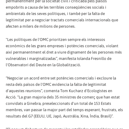
permanentment per la societat civil i criticada pels països
empobrits a causa de les terribles conseqüències socials i
ambientals de les seves polítiques, i també per la falta de
legitimitat per a negociar tractats comercials internacionals que
afecten a milers de milions de persones.
"Les polítiques de l'OMC prioritzen sempre els interessos
econòmics de les grans empreses i potències comercials, violant
així permanentment el dret a viure dignament de les persones més
vulnerables i marginalizadas”, manifesta Iolanda Fresnillo de
l'Observatori del Deute en la Globalització.
“Negociar un acord entre set potències comercials i excloure la
resta dels països de l'OMC evidencia la falta de legitimitat
d'aquestes reunions”, comenta Tom Kucharz d'Ecologistes en
Acció. “La gran majoria dels 35 ministres de comerç que han estat
convidats a Ginebra, preseleccionats d'un total de 153 Estats
membres, van passar la major part del temps esperant, frustrats, els
resultats del G7 (EEUU, UE, Japó, Austràlia, Xina, Índia, Brasil)”.