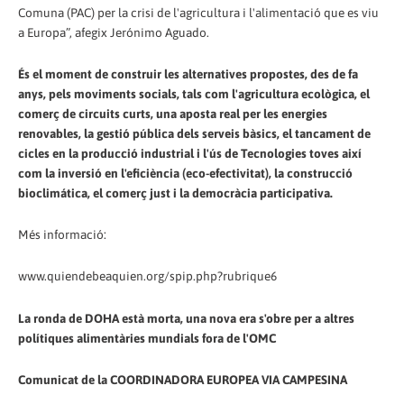
Comuna (PAC) per la crisi de l'agricultura i l'alimentació que es viu
a Europa”, afegix Jerónimo Aguado.
És el moment de construir les alternatives propostes, des de fa
anys, pels moviments socials, tals com l'agricultura ecològica, el
comerç de circuits curts, una aposta real per les energies
renovables, la gestió pública dels serveis bàsics, el tancament de
cicles en la producció industrial i l'ús de Tecnologies toves així
com la inversió en l'eficiència (eco-efectivitat), la construcció
bioclimática, el comerç just i la democràcia participativa.
Més informació:
www.quiendebeaquien.org/spip.php?rubrique6
La ronda de DOHA està morta, una nova era s'obre per a altres
polítiques alimentàries mundials fora de l'OMC
Comunicat de la COORDINADORA EUROPEA VIA CAMPESINA