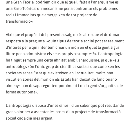
una Gran Teoria, podríem dir que el que li falta a l'anarquisme és
una Base Teòrica: un mecanisme per a confrontar els problemes
reals i immediats que emergeixen de tot projecte de
transformació».
Així que el propòsit del present assaig no és altre que el de donar
resposta a la pregunta: «quin tipus de teoria social pot ser realment
d'interès per a qui intentem crear un món en el qual la gent sigui
lliure per a administrar els seus propis assumptes?». L'antropologia
ha tingut sempre una certa afinitat amb l'anarquisme, ja que «els
antropòlegs són l'únic grup de científics socials que coneixen les
societats sense Estat que existeixen en l'actualitat; molts han
viscut en zones del món on els Estats han deixat de funcionar o
almenys han desaparegut temporalment i on la gent s'organitza de
forma autònoma».
L'antropologia disposa d'unes eines i d'un saber que pot resultar de
gran valor per a assentar les bases d'un projecte de transformació
social cada dia més urgent.