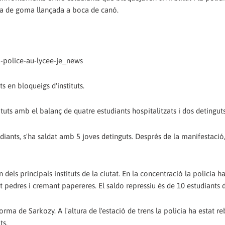
ota de goma llançada a boca de canó.
-police-au-lycee-je_news
s en bloqueigs d'instituts.
tituts amb el balanç de quatre estudiants hospitalitzats i dos detinguts
diants, s'ha saldat amb 5 joves detinguts. Després de la manifestació
els principals instituts de la ciutat. En la concentració la policia h
 pedres i cremant papereres. El saldo repressiu és de 10 estudiants d
orma de Sarkozy. A l'altura de l'estació de trens la policia ha estat 
ts.