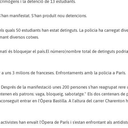
rimògens i la detenció de 13 estudiants.
s'han manifestat. S'han produït nou detencions.
els quals 50 estudiants han estat detinguts. La policia ha carregat div
mant diversos cotxes.
 matí és bloquejar el país.El número|nombre total de detinguts podria
 a uns 3 milions de franceses. Enfrontaments amb la policia a París.
. Després de la manifestació unes 200 persones s'han reagrupat rere
entenen els patrons: vaga, bloqueig, sabotatge." Els dos centenars de
n aconseguit entrar en l'Òpera Bastilla. A l'altura del carrer Charenton 
ctivistes han envaït l'Òpera de París i s'estan enfrontant als antidistu