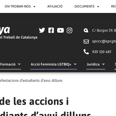
ON TROBAR-NOS
AFILIACIÓ
DOCUMENTS
RE
C/ Burgos 59, 
spccc@
spcgt
935 120 481
Formació
Acció Feminista LGTBIQ+
Jurídica
ifestacions d’estudiants d’avui dilluns
de les accions i
diants d’avui dilluns