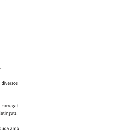
.
, diversos
a carregat
etinguts.
rebuda amb