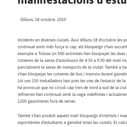
Dilluns, 18 octubre, 2010
Incidents en diverses ciutats. Avui dilluns 18 d'octubre les 
continuat amb més força si cap; els bloqueigs s'han succeï
exemple a Tolosa on 500 activistes han bloquejat les dues 
cotxeres de la xarxa d'autobusos de 4:30 a 9:30 del matí inu
parcialment la xarxa de transports de la ciutat. També a Sa
s'han bloquejat les cotxeres de bus i tramvia durant gairebé
Lió uns 150 treballadors han pres les vies de l'estació de la
ha provocat que no circuli cap tren de nord a sud de la ciut
refineries han continuat amb la vaga indefinida i actualme
1200 gasolineres fora de servei.
També s'han produït aquest matí bloqueigs d'instituts i ma
espontànies d'estudiants a gairebé totes les ciutats. Es calc