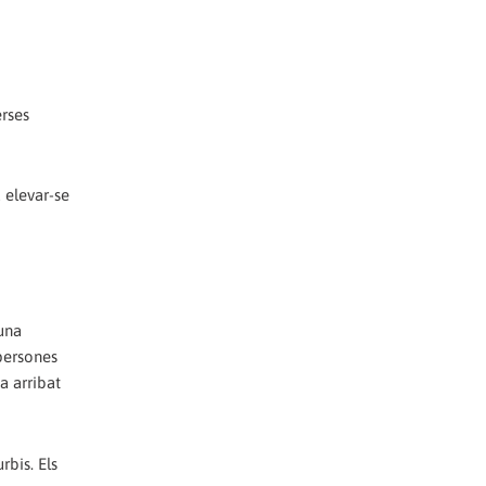
erses
 elevar-se
 una
 persones
ha arribat
rbis. Els