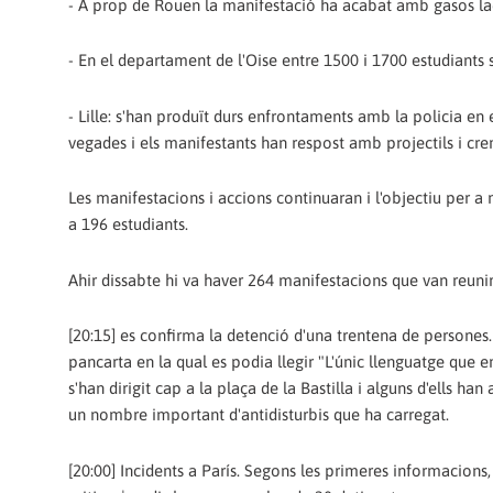
- A prop de Rouen la manifestació ha acabat amb gasos lac
- En el departament de l'Oise entre 1500 i 1700 estudiants 
- Lille: s'han produït durs enfrontaments amb la policia en 
vegades i els manifestants han respost amb projectils i cre
Les manifestacions i accions continuaran i l'objectiu per a
a 196 estudiants.
Ahir dissabte hi va haver 264 manifestacions que van reunir
[20:15] es confirma la detenció d'una trentena de persones
pancarta en la qual es podia llegir "L'únic llenguatge que 
s'han dirigit cap a la plaça de la Bastilla i alguns d'ells ha
un nombre important d'antidisturbis que ha carregat.
[20:00] Incidents a París. Segons les primeres informacions, a