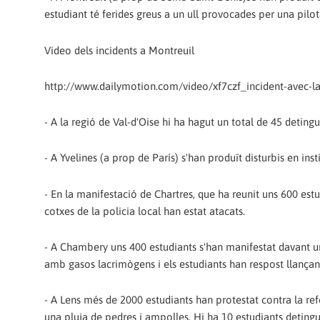
estudiant té ferides greus a un ull provocades per una pil
Video dels incidents a Montreuil
http://www.dailymotion.com/video/xf7czf_incident-avec-la
- A la regió de Val-d'Oise hi ha hagut un total de 45 detingut
- A Yvelines (a prop de París) s'han produït disturbis en ins
- En la manifestació de Chartres, que ha reunit uns 600 estu
cotxes de la policia local han estat atacats.
- A Chambery uns 400 estudiants s'han manifestat davant un d
amb gasos lacrimògens i els estudiants han respost llançant
- A Lens més de 2000 estudiants han protestat contra la ref
una pluja de pedres i ampolles. Hi ha 10 estudiants detingu