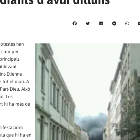
protestes han
t com per
principals
tilitzant
int-Etienne
 tot el matí. A
 Part-Dieu. Això
at. Les
nt hi ha més de
nifestacions
ula que hi ha en