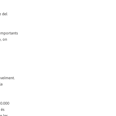
e del
 importants
ó, on
oveïment.
la
80.000
 és
e les