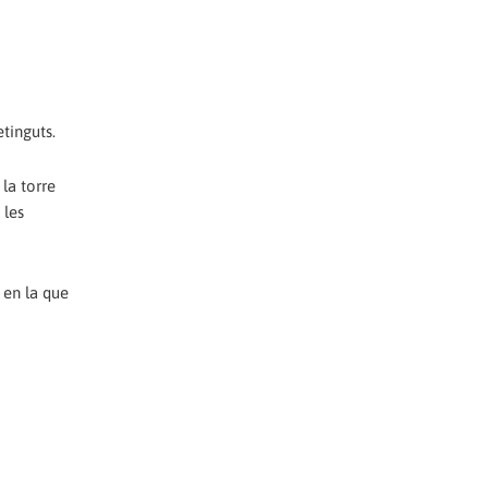
etinguts.
 la torre
 les
 en la que