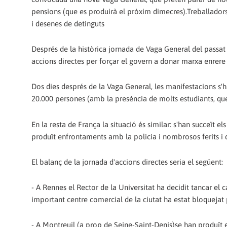
pensions (que es produirà el pròxim dimecres).Treballadors i
i desenes de detinguts
Després de la històrica jornada de Vaga General del passat 1
accions directes per forçar el govern a donar marxa enrere e
Dos dies després de la Vaga General, les manifestacions s'h
20.000 persones (amb la presència de molts estudiants, que
En la resta de França la situació és similar: s'han succeït els
produït enfrontaments amb la policia i nombrosos ferits i 
El balanç de la jornada d'accions directes seria el següent:
- A Rennes el Rector de la Universitat ha decidit tancar el
important centre comercial de la ciutat ha estat bloquejat
- A Montreuil (a prop de Seine-Saint-Denis)se han produït e