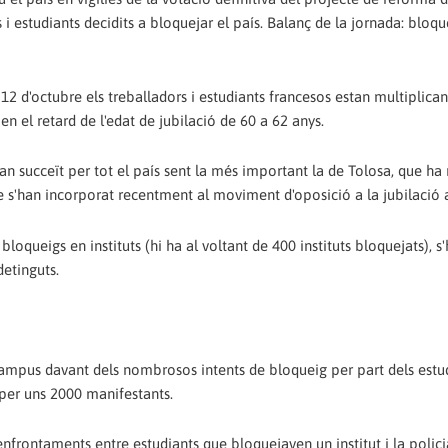
 estudiants decidits a bloquejar el país. Balanç de la jornada: bloque
2 d'octubre els treballadors i estudiants francesos estan multiplican
n el retard de l'edat de jubilació de 60 a 62 anys.
an succeït per tot el país sent la més important la de Tolosa, que ha 
 s'han incorporat recentment al moviment d'oposició a la jubilació a
 bloqueigs en instituts (hi ha al voltant de 400 instituts bloquejats), s
detinguts.
 campus davant dels nombrosos intents de bloqueig per part dels estu
 per uns 2000 manifestants.
nfrontaments entre estudiants que bloquejaven un institut i la polici