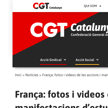
QUI SOM
Acció Sindical
Acció Social
Inici
>
Notícies
>
França: fotos i videos de les accions i man
França: fotos i videos 
manifestacions d’estu