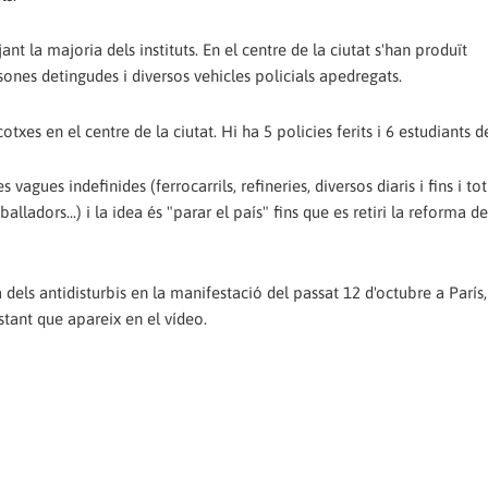
nt la majoria dels instituts. En el centre de la ciutat s'han produït
nes detingudes i diversos vehicles policials apedregats.
es en el centre de la ciutat. Hi ha 5 policies ferits i 6 estudiants d
vagues indefinides (ferrocarrils, refineries, diversos diaris i fins i tot
lladors...) i la idea és "parar el país" fins que es retiri la reforma de
 dels antidisturbis en la manifestació del passat 12 d'octubre a París,
estant que apareix en el vídeo.