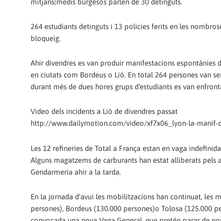
mitjans|medis burgesos parlen de 30 detinguts.
264 estudiants detinguts i 13 policies ferits en les nombros
bloqueig.
Ahir divendres es van produir manifestacions espontànies d
en ciutats com Bordeus o Lió. En total 264 persones van ser
durant més de dues hores grups d'estudiants es van enfront
Video dels incidents a Lió de divendres passat
http://www.dailymotion.com/video/xf7x06_lyon-la-manif
Les 12 refineries de Total a França estan en vaga indefinid
Alguns magatzems de carburants han estat alliberats pels a
Gendarmeria ahir a la tarda.
En la jornada d'avui les mobilitzacions han continuat, les 
persones), Bordeus (130.000 persones)o Tolosa (125.000 per
convocada una nova Vaga General, que pretén parar de nou e