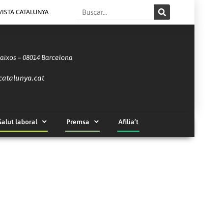
Search
VISTA CATALUNYA
Baixos – 08014 Barcelona
catalunya.cat
Salut laboral
Premsa
Afilia’t