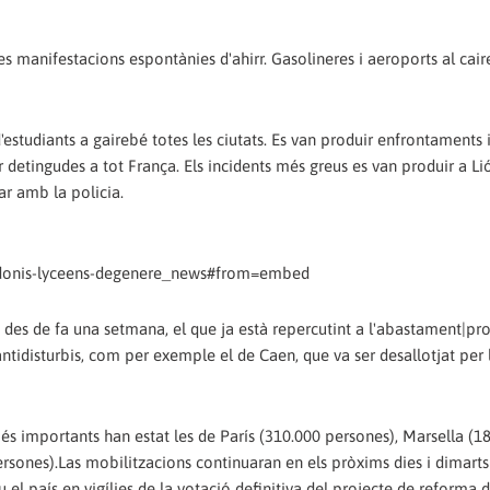
es manifestacions espontànies d'ahirr. Gasolineres i aeroports al cair
'estudiants a gairebé totes les ciutats. Es van produir enfrontaments
 detingudes a tot França. Els incidents més greus es van produir a Li
ar amb la policia.
-donis-lyceens-degenere_news#from=embed
a des de fa una setmana, el que ja està repercutint a l'abastament|pr
ntidisturbis, com per exemple el de Caen, que va ser desallotjat per 
més importants han estat les de París (310.000 persones), Marsella (1
sones).Las mobilitzacions continuaran en els pròxims dies i dimarts
l país en vigílies de la votació definitiva del projecte de reforma d