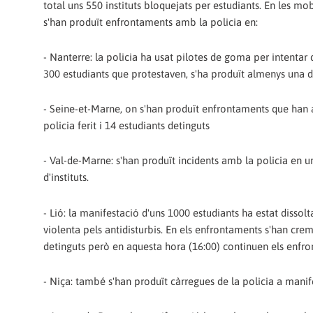
total uns 550 instituts bloquejats per estudiants. En les mob
s'han produït enfrontaments amb la policia en:
- Nanterre: la policia ha usat pilotes de goma per intentar 
300 estudiants que protestaven, s'ha produït almenys una d
- Seine-et-Marne, on s'han produït enfrontaments que han
policia ferit i 14 estudiants detinguts
- Val-de-Marne: s'han produït incidents amb la policia en 
d'instituts.
- Lió: la manifestació d'uns 1000 estudiants ha estat dissol
violenta pels antidisturbis. En els enfrontaments s'han crem
detinguts però en aquesta hora (16:00) continuen els enfr
- Niça: també s'han produït càrregues de la policia a manif