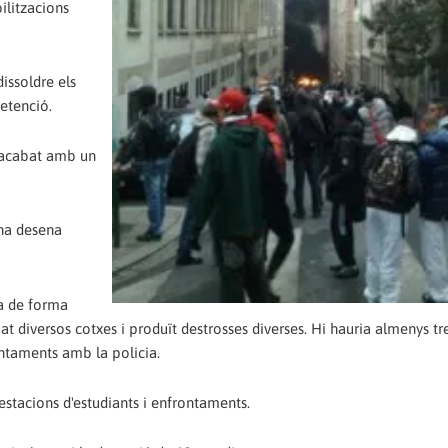
ilitzacions
dissoldre els
etenció.
 acabat amb un
una desena
ta de forma
at diversos cotxes i produït destrosses diverses. Hi hauria almenys tr
ontaments amb la policia.
estacions d'estudiants i enfrontaments.