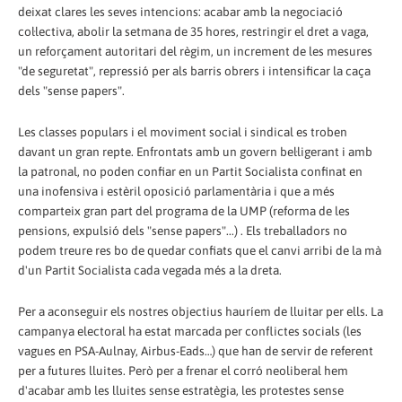
deixat clares les seves intencions: acabar amb la negociació
col·lectiva, abolir la setmana de 35 hores, restringir el dret a vaga,
un reforçament autoritari del règim, un increment de les mesures
"de seguretat", repressió per als barris obrers i intensificar la caça
dels "sense papers".
Les classes populars i el moviment social i sindical es troben
davant un gran repte. Enfrontats amb un govern bel·ligerant i amb
la patronal, no poden confiar en un Partit Socialista confinat en
una inofensiva i estèril oposició parlamentària i que a més
comparteix gran part del programa de la UMP (reforma de les
pensions, expulsió dels "sense papers"...) . Els treballadors no
podem treure res bo de quedar confiats que el canvi arribi de la mà
d'un Partit Socialista cada vegada més a la dreta.
Per a aconseguir els nostres objectius hauríem de lluitar per ells. La
campanya electoral ha estat marcada per conflictes socials (les
vagues en PSA-Aulnay, Airbus-Eads…) que han de servir de referent
per a futures lluites. Però per a frenar el corró neoliberal hem
d'acabar amb les lluites sense estratègia, les protestes sense