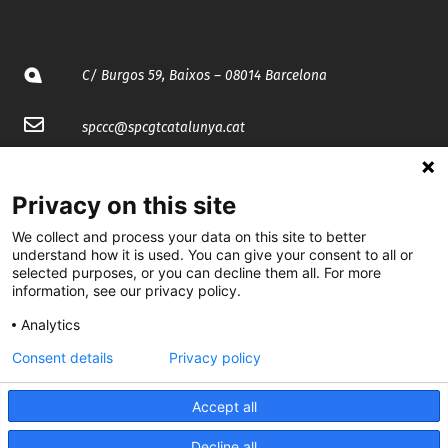
C/ Burgos 59, Baixos – 08014 Barcelona
spccc@
spcgtcatalunya.cat
935 120 481
Privacy on this site
@CGTCatalunya
We collect and process your data on this site to better
understand how it is used. You can give your consent to all or
selected purposes, or you can decline them all. For more
cgtcatalunya
information, see our privacy policy.
CGTCatalunya
Analytics
cgtcatalunya
Consent details
Privacy policy
Accept all
Desenvolupat per
Decline all