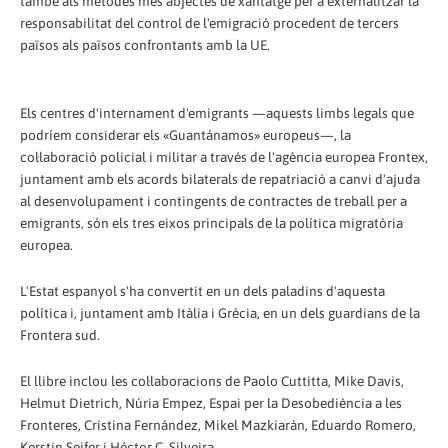
també als mètodes més abjectes de xantatge per a externalitzar la
responsabilitat del control de l'emigració procedent de tercers
països als països confrontants amb la UE.
Els centres d'internament d'emigrants —aquests limbs legals que
podríem considerar els «Guantánamos» europeus—, la
col·laboració policial i militar a través de l'agència europea Frontex,
juntament amb els acords bilaterals de repatriació a canvi d'ajuda
al desenvolupament i contingents de contractes de treball per a
emigrants, són els tres eixos principals de la política migratòria
europea.
L'Estat espanyol s'ha convertit en un dels paladins d'aquesta
política i, juntament amb Itàlia i Grècia, en un dels guardians de la
Frontera sud.
El llibre inclou les col·laboracions de Paolo Cuttitta, Mike Davis,
Helmut Dietrich, Núria Empez, Espai per la Desobediència a les
Fronteres, Cristina Fernández, Mikel Mazkiarán, Eduardo Romero,
Kerstin Seifer i Héctor C. Silveira.