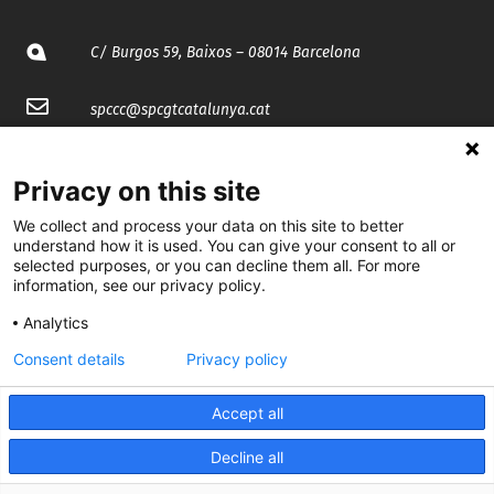
C/ Burgos 59, Baixos – 08014 Barcelona
spccc@
spcgtcatalunya.cat
935 120 481
Privacy on this site
We collect and process your data on this site to better
@CGTCatalunya
understand how it is used. You can give your consent to all or
selected purposes, or you can decline them all. For more
cgtcatalunya
information, see our privacy policy.
CGTCatalunya
Analytics
cgtcatalunya
Consent details
Privacy policy
Accept all
Desenvolupat per
Decline all